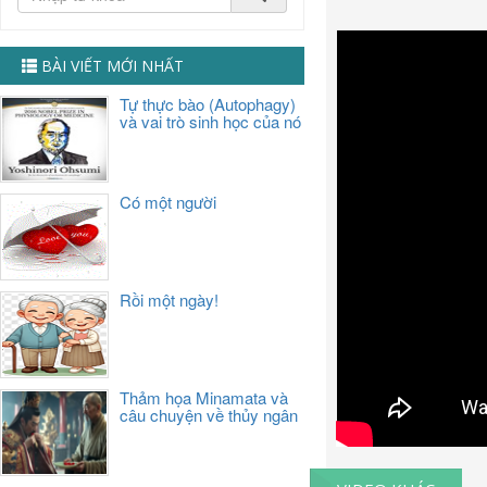
BÀI VIẾT MỚI NHẤT
Tự thực bào (Autophagy)
và vai trò sinh học của nó
Có một người
Rồi một ngày!
Thảm họa Minamata và
câu chuyện về thủy ngân