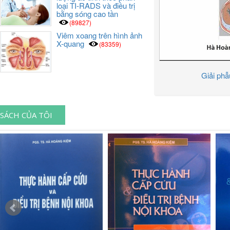
loại TI-RADS và điều trị
bằng sóng cao tần
(89827)
Viêm xoang trên hình ảnh
X-quang
(83359)
Giải ph
SÁCH CỦA TÔI