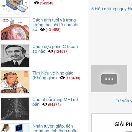
(143348)
5 biến chứng nguy hiể
Cách tính tuổi và trọng
lượng thai nhi từ các chỉ
số
(131458)
Cách đọc phim CTscan
sọ não
(124537)
Tìm hiểu về Nho giáo
(Khổng giáo)
(118400)
Các chuỗi xung MRI cơ
Tư vấn v
bản
(94274)
Nhân tuyến giáp, tiên
lượng ác tính theo phân