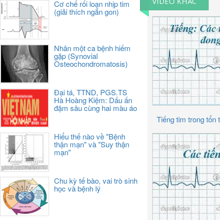
VIDEO KHÁC
Cơ chế rối loạn nhịp tim
(giải thích ngắn gon)
Nhân một ca bệnh hiếm
gặp (Synovial
Osteochondromatosis)
Đại tá, TTND, PGS.TS
Hà Hoàng Kiệm: Dấu ấn
đậm sâu cùng hai màu áo
Tiếng tim trong tổ
Hiểu thế nào về "Bệnh
thận mạn" và "Suy thận
mạn"
Chu kỳ tế bào, vai trò sinh
học và bệnh lý