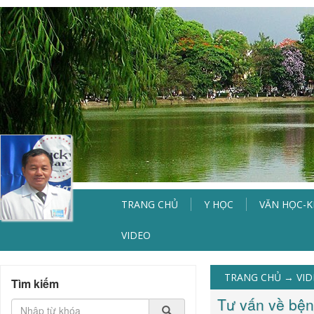
TRANG CHỦ
Y HỌC
VĂN HỌC-
VIDEO
TRANG CHỦ
→
VI
Tìm kiếm
Tư vấn về bện