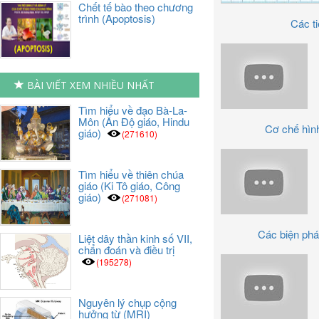
Chết tế bào theo chương
trình (Apoptosis)
Các ti
BÀI VIẾT XEM NHIỀU NHẤT
Tìm hiểu về đạo Bà-La-
Môn (Ấn Độ giáo, Hindu
Cơ chế hình
giáo)
(271610)
Tìm hiểu về thiên chúa
giáo (Ki Tô giáo, Công
giáo)
(271081)
Các biện pháp 
Liệt dây thần kinh số VII,
chẩn đoán và điều trị
(195278)
Nguyên lý chụp cộng
hưởng từ (MRI)