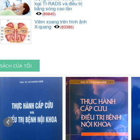
loại TI-RADS và điều trị
bằng sóng cao tần
(89845)
Viêm xoang trên hình ảnh
X-quang
(83386)
SÁCH CỦA TÔI