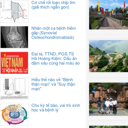
Cơ chế rối loạn nhịp tim
(giải thích ngắn gon)
Nhân một ca bệnh hiếm
gặp (Synovial
Osteochondromatosis)
Đại tá, TTND, PGS.TS
Hà Hoàng Kiệm: Dấu ấn
đậm sâu cùng hai màu áo
Hiểu thế nào về "Bệnh
thận mạn" và "Suy thận
mạn"
Chu kỳ tế bào, vai trò sinh
học và bệnh lý