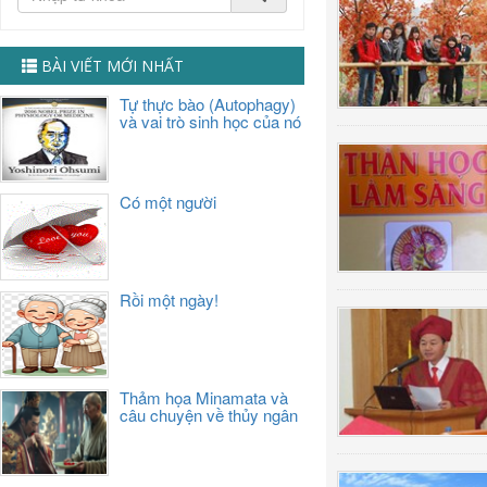
BÀI VIẾT MỚI NHẤT
Tự thực bào (Autophagy)
và vai trò sinh học của nó
Có một người
Rồi một ngày!
Thảm họa Minamata và
câu chuyện về thủy ngân