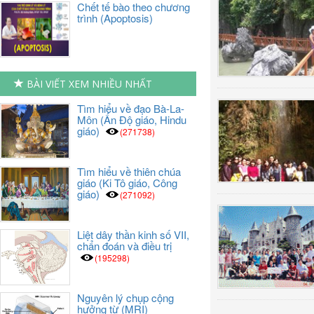
Chết tế bào theo chương
trình (Apoptosis)
BÀI VIẾT XEM NHIỀU NHẤT
Tìm hiểu về đạo Bà-La-
Môn (Ấn Độ giáo, Hindu
giáo)
(271738)
Tìm hiểu về thiên chúa
giáo (Ki Tô giáo, Công
giáo)
(271092)
Liệt dây thần kinh số VII,
chẩn đoán và điều trị
(195298)
Nguyên lý chụp cộng
hưởng từ (MRI)