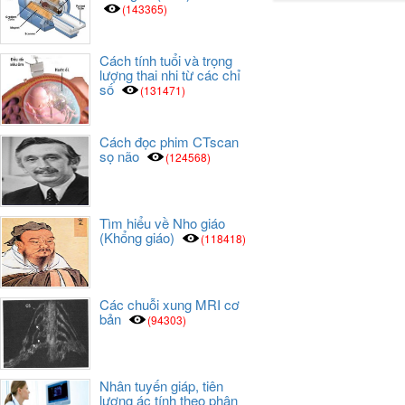
(143365)
Cách tính tuổi và trọng
lượng thai nhi từ các chỉ
số
(131471)
Cách đọc phim CTscan
sọ não
(124568)
Tìm hiểu về Nho giáo
(Khổng giáo)
(118418)
Các chuỗi xung MRI cơ
bản
(94303)
Nhân tuyến giáp, tiên
lượng ác tính theo phân