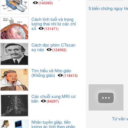
(143360)
5 biến chứng nguy hiể
Cách tính tuổi và trọng
lượng thai nhi từ các chỉ
số
(131471)
Cách đọc phim CTscan
sọ não
(124562)
Tìm hiểu về Nho giáo
(Khổng giáo)
(118413)
Các chuỗi xung MRI cơ
bản
(94297)
Tư vấn v
Nhân tuyến giáp, tiên
lượng ác tính theo phân