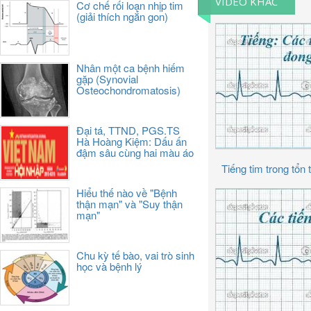
VIDEO KHÁC
Cơ chế rối loạn nhịp tim
(giải thích ngắn gon)
Nhân một ca bệnh hiếm
gặp (Synovial
Osteochondromatosis)
Đại tá, TTND, PGS.TS
Hà Hoàng Kiệm: Dấu ấn
đậm sâu cùng hai màu áo
Tiếng tim trong tổ
Hiểu thế nào về "Bệnh
thận mạn" và "Suy thận
mạn"
Chu kỳ tế bào, vai trò sinh
học và bệnh lý