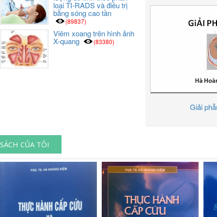
loại TI-RADS và điều trị
bằng sóng cao tần
(89837)
Viêm xoang trên hình ảnh
X-quang
(83380)
Giải ph
SÁCH CỦA TÔI