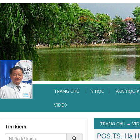
TRANG CHỦ
Y HỌC
VĂN HỌC-
VIDEO
TRANG CHỦ
→
VI
Tìm kiếm
PGS.TS. Hà Ho