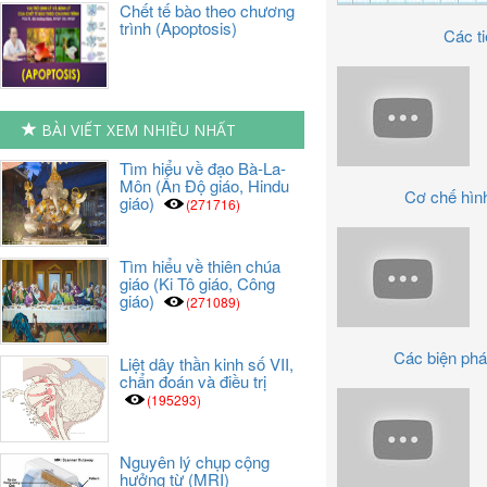
Chết tế bào theo chương
trình (Apoptosis)
Các ti
BÀI VIẾT XEM NHIỀU NHẤT
Tìm hiểu về đạo Bà-La-
Môn (Ấn Độ giáo, Hindu
Cơ chế hình
giáo)
(271716)
Tìm hiểu về thiên chúa
giáo (Ki Tô giáo, Công
giáo)
(271089)
Các biện pháp 
Liệt dây thần kinh số VII,
chẩn đoán và điều trị
(195293)
Nguyên lý chụp cộng
hưởng từ (MRI)