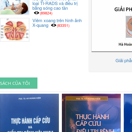
loại TI-RADS và điều trị
bằng sóng cao tần
(89824)
Viêm xoang trên hình ảnh
X-quang
(83351)
Giải ph
SÁCH CỦA TÔI