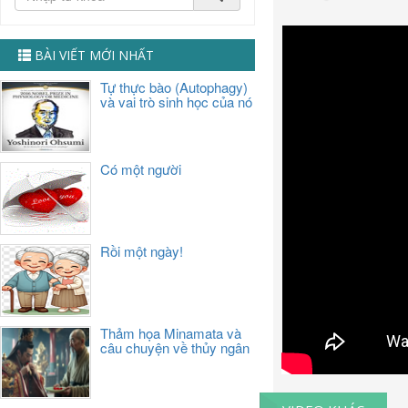
BÀI VIẾT MỚI NHẤT
Tự thực bào (Autophagy)
và vai trò sinh học của nó
Có một người
Rồi một ngày!
Thảm họa Minamata và
câu chuyện về thủy ngân