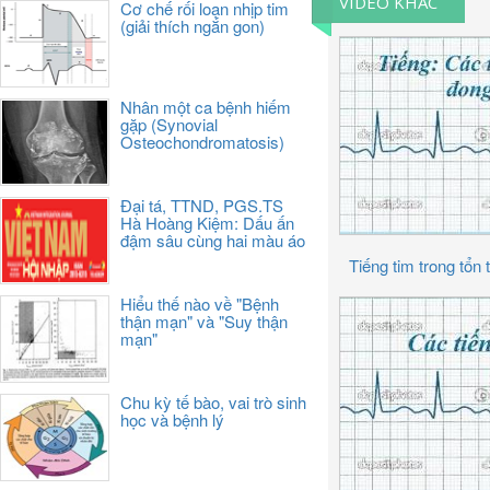
VIDEO KHÁC
Cơ chế rối loạn nhịp tim
(giải thích ngắn gon)
Nhân một ca bệnh hiếm
gặp (Synovial
Osteochondromatosis)
Đại tá, TTND, PGS.TS
Hà Hoàng Kiệm: Dấu ấn
đậm sâu cùng hai màu áo
Tiếng tim trong tổ
Hiểu thế nào về "Bệnh
thận mạn" và "Suy thận
mạn"
Chu kỳ tế bào, vai trò sinh
học và bệnh lý