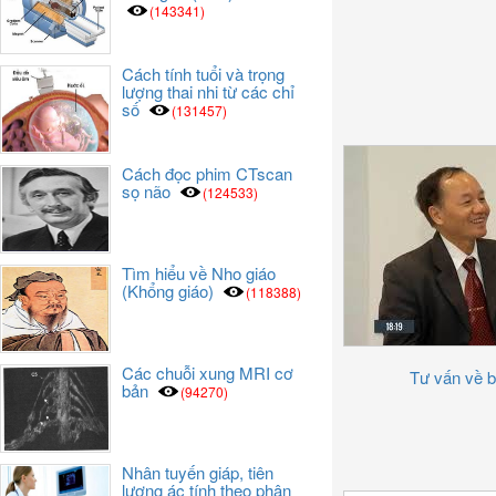
(143341)
Cách tính tuổi và trọng
lượng thai nhi từ các chỉ
số
(131457)
Cách đọc phim CTscan
sọ não
(124533)
Tìm hiểu về Nho giáo
(Khổng giáo)
(118388)
Các chuỗi xung MRI cơ
Tư vấn về b
bản
(94270)
Nhân tuyến giáp, tiên
lượng ác tính theo phân