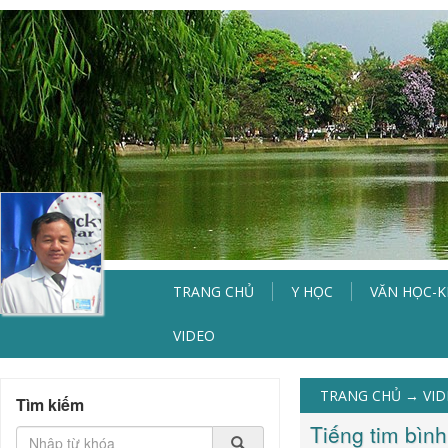
TRANG CHỦ
Y HỌC
VĂN HỌC-
VIDEO
TRANG CHỦ
→
VI
Tìm kiếm
Tiếng tim bìn