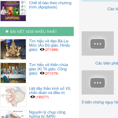
Chết tế bào theo chương
trình (Apoptosis)
Các ti
BÀI VIẾT XEM NHIỀU NHẤT
Tìm hiểu về đạo Bà-La-
Môn (Ấn Độ giáo, Hindu
giáo)
(271589)
Các biện pháp 
Tìm hiểu về thiên chúa
giáo (Ki Tô giáo, Công
giáo)
(271079)
Liệt dây thần kinh số VII,
chẩn đoán và điều trị
(195277)
5 biến chứng nguy hiể
Nguyên lý chụp cộng
hưởng từ (MRI)