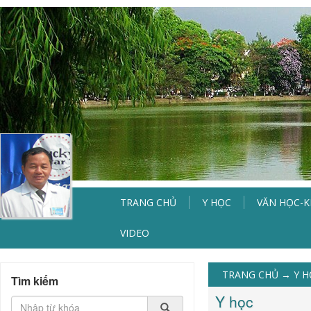
TRANG CHỦ
Y HỌC
VĂN HỌC-
VIDEO
TRANG CHỦ
→
Y 
Tìm kiếm
Y học