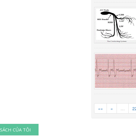
««
«
…
2
SÁCH CỦA TÔI