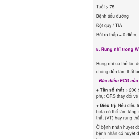
Tuổi > 75
Bệnh tiểu đường
Đột quỵ / TIA
Rủi ro thấp = 0 điểm, 
8. Rung nhĩ trong 
Rung nhĩ có thể lên
chóng đến tâm thất bỏ
- Đặc điểm ECG của
+
Tần số thất
> 200 b
phụ; QRS thay đổi về 
+
Điều trị:
Nếu điều t
beta có thể làm tăng 
thất (VT) hay rung thấ
Ở bệnh nhân huyết độn
bệnh nhân có huyết đ