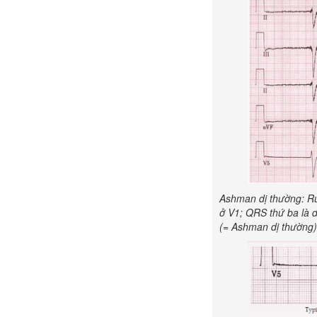
Ashman dị thường:
Ru
ở V1; QRS thứ ba là d
(= Ashman dị thường)