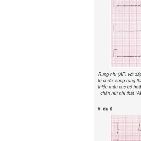
Rung nhĩ (AF) với đá
tổ chức; sóng rung th
thiếu máu cục bộ hoặ
chặn nút nhĩ thất (A
Ví dụ 6