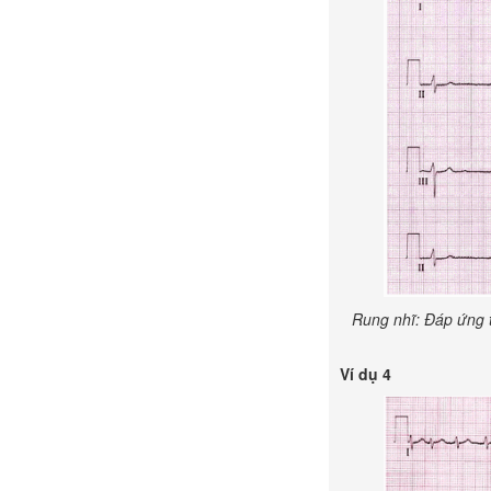
Rung nhĩ:
Đáp ứng t
Ví dụ 4