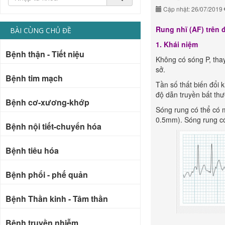
Cập nhật: 26/07/2019
Rung nhĩ (AF) trên 
BÀI CÙNG CHỦ ĐỀ
1. Khái niệm
Bệnh thận - Tiết niệu
Không có sóng P, tha
sở.
Bệnh tim mạch
Tần số thất biến đổi
độ dẫn truyền bất thư
Bệnh cơ-xương-khớp
Sóng rung có thể có m
0.5mm). Sóng rung có
Bệnh nội tiết-chuyển hóa
Bệnh tiêu hóa
Bệnh phổi - phế quản
Bệnh Thần kinh - Tâm thần
Bệnh truyền nhiễm