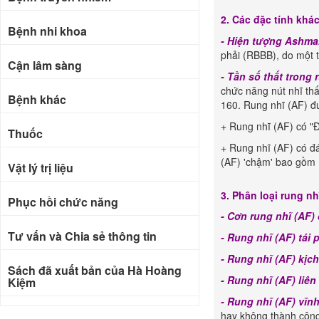
2. Các đặc tính khá
Bệnh nhi khoa
- Hiện tượng Ashma
phải (RBBB), do một t
Cận lâm sàng
- Tần số thất trong 
chức năng nút nhĩ thất
Bệnh khác
160. Rung nhĩ (AF) đư
+ Rung nhĩ (AF) có "Đ
Thuốc
+ Rung nhĩ (AF) có đ
(AF) 'chậm' bao gồm h
Vật lý trị liệu
3. Phân loại rung nh
Phục hồi chức năng
- Cơn rung nhĩ (AF) 
Tư vấn và Chia sẻ thông tin
- Rung nhĩ (AF) tái 
- Rung nhĩ (AF) kịch
Sách đã xuất bản của Hà Hoàng
-
Rung nhĩ (AF) liên 
Kiệm
- Rung nhĩ (AF) vĩn
Bài báo khoa học
hay không thành côn