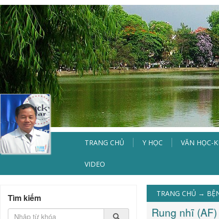
TRANG CHỦ
Y HỌC
VĂN HỌC-
VIDEO
TRANG CHỦ
→
BỆ
Tìm kiếm
Rung nhĩ (AF)