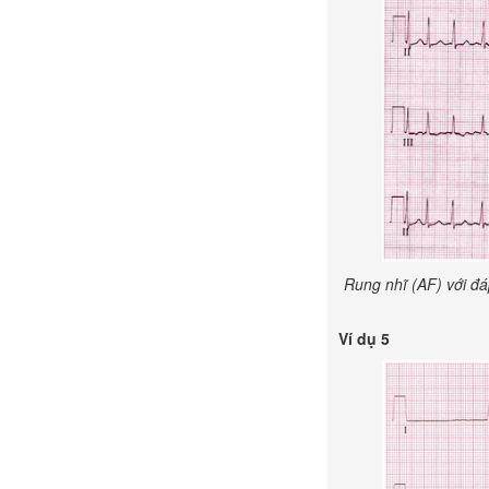
Rung nhĩ (AF) với đá
Ví dụ 5