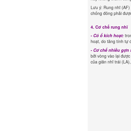
Lưu ý: Rung nhĩ (AF) 
chống đông phải đượ
4. Cơ chế rung nhĩ
- Có ổ kích hoạt:
tro
hoạt, do tăng tính tự
- Cơ chế nhiều gợn
bởi vòng vào lại được
của giãn nhĩ trái (LA)