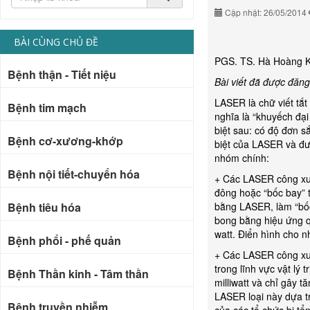
Cập nhật: 26/05/2014
BÀI CÙNG CHỦ ĐỀ
PGS. TS. Hà Hoàng K
Bệnh thận - Tiết niệu
Bài viết đã được đăng
LASER là chữ viết tắt
Bệnh tim mạch
nghĩa là “khuyếch đạ
biệt sau: có độ đơn s
Bệnh cơ-xương-khớp
biệt của LASER và đư
nhóm chính:
Bệnh nội tiết-chuyển hóa
+ Các LASER công xuấ
đông hoặc “bốc bay” 
Bệnh tiêu hóa
bằng LASER, làm “bốc
bong bằng hiệu ứng q
watt. Điển hình cho
Bệnh phổi - phế quản
+ Các LASER công xu
trong lĩnh vực vật lý 
Bệnh Thần kinh - Tâm thần
milliwatt và chỉ gây 
LASER loại này dựa tr
Bệnh truyền nhiễm