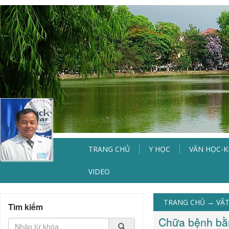
TRANG CHỦ
Y HỌC
VĂN HỌC-
VIDEO
TRANG CHỦ
→
VẬT
Tìm kiếm
Chữa bệnh bằ