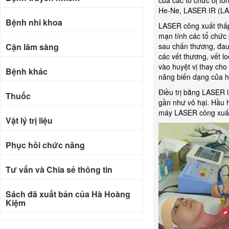
của các tổ chức bị t
He-Ne, LASER IR (L
Bệnh nhi khoa
LASER công xuất thấp
mạn tính các tổ chức
Cận lâm sàng
sau chấn thương, đau 
các vết thương, vết 
vào huyệt vị thay ch
Bệnh khác
năng biến dạng của h
Điều trị bằng LASER l
Thuốc
gần như vô hại. Hầu h
máy LASER công xuất 
Vật lý trị liệu
Phục hồi chức năng
Tư vấn và Chia sẻ thông tin
Sách đã xuất bản của Hà Hoàng
Kiệm
Bài báo khoa học