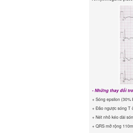
- Những thay đổi t
+ Sóng epsilon (30% 
+ Đảo ngược sóng T 
+ Nét nhỏ kéo dài só
+ QRS mở rộng 110ms