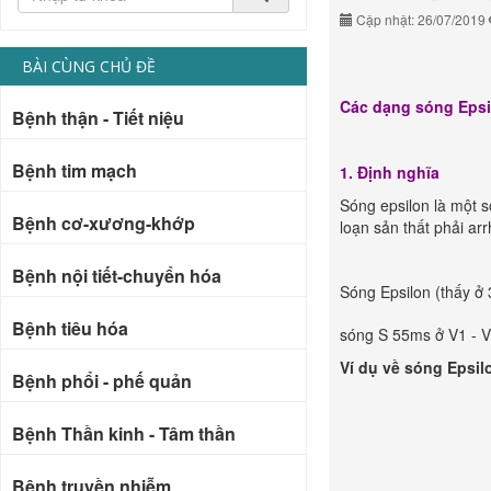
Cập nhật: 26/07/2019
BÀI CÙNG CHỦ ĐỀ
Các dạng sóng Epsil
Bệnh thận - Tiết niệu
Bệnh tim mạch
1. Định nghĩa
Sóng epsilon là một 
Bệnh cơ-xương-khớp
loạn sản thất phải a
Bệnh nội tiết-chuyển hóa
Sóng Epsilon (thấy ở
Bệnh tiêu hóa
sóng S 55ms ở V1 - 
Ví dụ về sóng Epsil
Bệnh phổi - phế quản
Bệnh Thần kinh - Tâm thần
Bệnh truyền nhiễm