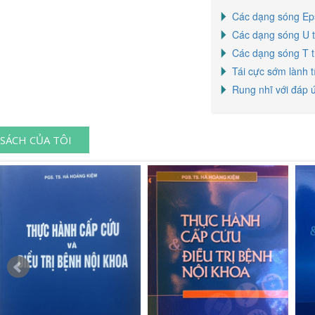
Các dạng sóng Eps
Các dạng sóng U t
Các dạng sóng T t
Tái cực sớm lành t
Rung nhĩ với đáp 
SÁCH CỦA TÔI