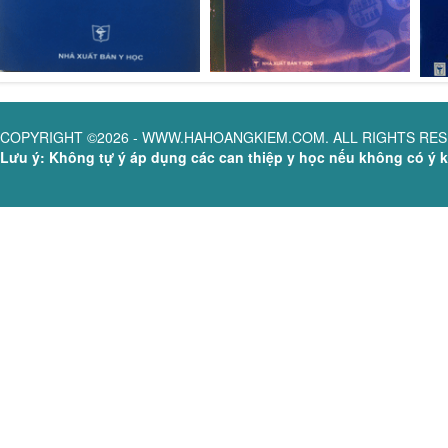
COPYRIGHT ©2026 - WWW.HAHOANGKIEM.COM. ALL RIGHTS RE
Lưu ý: Không tự ý áp dụng các can thiệp y học nếu không có ý ki