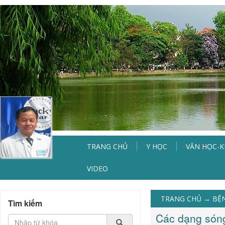
TRANG CHỦ
Y HỌC
VĂN HỌC-
VIDEO
TRANG CHỦ
→
BỆ
Tìm kiếm
Các dạng sóng