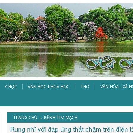
Y HỌC
VĂN HỌC-KHOA HỌC
THƠ
VĂN HÓA - XÃ H
TRANG CHỦ
→
BỆNH TIM MẠCH
Rung nhĩ với đáp ứng thất chậm trên điện 