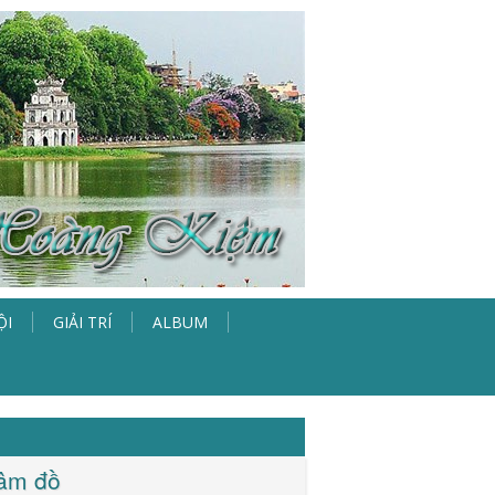
ỘI
GIẢI TRÍ
ALBUM
tâm đồ