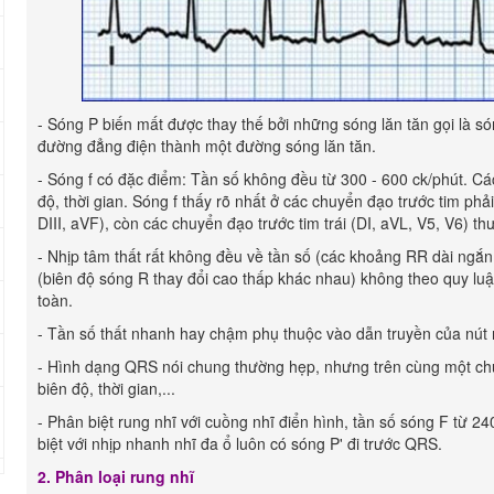
- Sóng P biến mất được thay thế bởi những sóng lăn tăn gọi là sóng
đường đẳng điện thành một đường sóng lăn tăn.
- Sóng f có đặc điểm: Tần số không đều từ 300 - 600 ck/phút. Cá
độ, thời gian. Sóng f thấy rõ nhất ở các chuyển đạo trước tim phả
DIII, aVF), còn các chuyển đạo trước tim trái (DI, aVL, V5, V6) th
- Nhịp tâm thất rất không đều về tần số (các khoảng RR dài ngắn
(biên độ sóng R thay đổi cao thấp khác nhau) không theo quy luậ
toàn.
- Tần số thất nhanh hay chậm phụ thuộc vào dẫn truyền của nút n
- Hình dạng QRS nói chung thường hẹp, nhưng trên cùng một chu
biên độ, thời gian,...
- Phân biệt rung nhĩ với cuồng nhĩ điển hình, tần số sóng F từ 2
biệt với nhịp nhanh nhĩ đa ổ luôn có sóng P' đi trước QRS.
2. Phân loại rung nhĩ