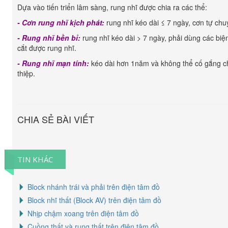
Dựa vào tiến triển lâm sàng, rung nhĩ được chia ra các thể:
- Cơn rung nhĩ kịch phát:
rung nhĩ kéo dài ≤ 7 ngày, cơn tự chu
- Rung nhĩ bền bỉ:
rung nhĩ kéo dài > 7 ngày, phải dùng các biệ
cắt được rung nhĩ.
- Rung nhĩ mạn tính:
kéo dài hơn 1năm và không thể cố gắng c
thiệp.
CHIA SẺ BÀI VIẾT
TIN KHÁC
Block nhánh trái và phải trên điện tâm đồ
Block nhĩ thất (Block AV) trên điện tâm đồ
Nhịp chậm xoang trên điện tâm đồ
Cuồng thất và rung thất trên điện tâm đồ