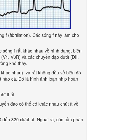
 f (fibrillation). Các sóng f này làm cho
c sóng f rất khác nhau về hình dạng, biên
i (V1, V3R) và các chuyển đạo dưới (DII,
ường khó thấy.
 khác nhau), và rất không đều về biên độ
t nào cả. Đó là hình ảnh loạn nhịp hoàn
hĩ thất.
yển đạo có thể có khác nhau chút ít về
40 đến 320 ck/phút. Ngoài ra, còn cần phân