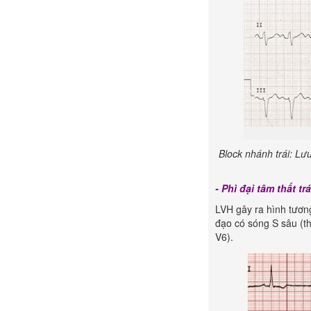
Block nhánh trái:
Lưu
- Phì đại tâm thất trá
LVH gây ra hình tương
đạo có sóng S sâu (th
V6).