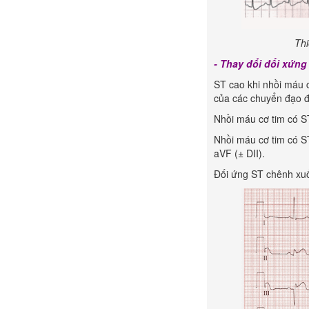
Thi
- Thay đổi đối xứng
ST cao khi nhồi máu 
của các chuyển đạo đ
Nhồi máu cơ tim có S
Nhồi máu cơ tim có S
aVF (± DII).
Đối ứng ST chênh xuố