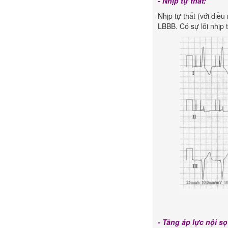
- Nhịp tự thất:
Nhịp tự thất (với điề
LBBB. Có sự lỗi nhịp 
- Tăng áp lực nội sọ