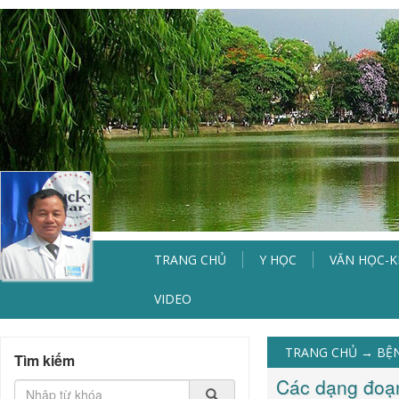
TRANG CHỦ
Y HỌC
VĂN HỌC-
VIDEO
TRANG CHỦ
→
BỆ
Tìm kiếm
Các dạng đoạn