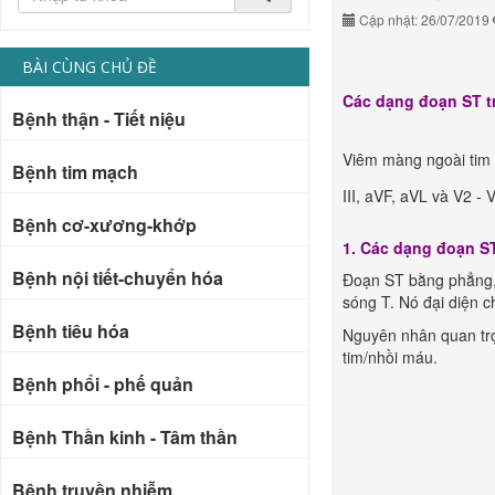
Cập nhật: 26/07/2019
BÀI CÙNG CHỦ ĐỀ
Các dạng đoạn ST t
Bệnh thận - Tiết niệu
Viêm màng ngoài tim 
Bệnh tim mạch
III, aVF, aVL và V2 
Bệnh cơ-xương-khớp
1. Các dạng đoạn S
Bệnh nội tiết-chuyển hóa
Đoạn ST bằng phẳng, 
sóng T. Nó đại diện c
Bệnh tiêu hóa
Nguyên nhân quan trọ
tim/nhồi máu.
Bệnh phổi - phế quản
Bệnh Thần kinh - Tâm thần
Bệnh truyền nhiễm