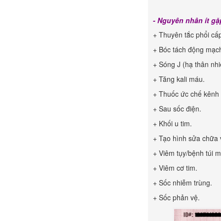
- Nguyên nhân ít gặ
+ Thuyên tắc phổi cấp
+ Bóc tách động mạch
+ Sóng J (hạ thân nhi
+ Tăng kali máu.
+ Thuốc ức chế kênh 
+ Sau sốc điện.
+ Khối u tim.
+ Tạo hình sửa chữa v
+ Viêm tụy/bệnh túi m
+ Viêm cơ tim.
+ Sốc nhiễm trùng.
+ Sốc phản vệ.