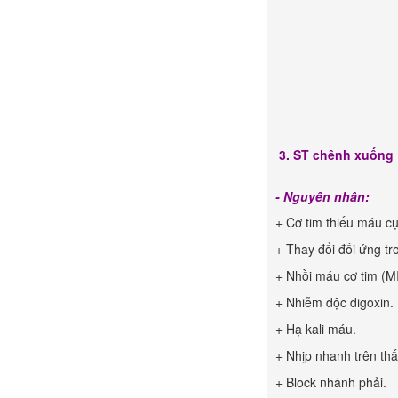
3. ST chênh xuống
- Nguyên nhân:
+ Cơ tim thiếu máu c
+ Thay đổi đối ứng t
+ Nhồi máu cơ tim (MI
+ Nhiễm độc digoxin.
+ Hạ kali máu.
+ Nhịp nhanh trên thấ
+ Block nhánh phải.