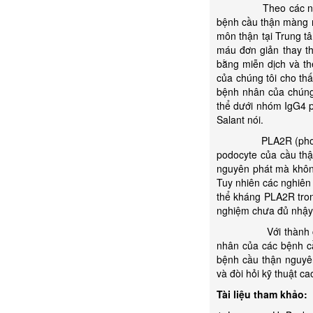
Theo các nhà nghiê
bệnh cầu thận màng n
môn thận tại Trung tâ
máu đơn giản thay th
bằng miễn dịch và the
của chúng tôi cho t
bệnh nhân của chúng
thể dưới nhóm IgG4 p
Salant nói.
PLA2R (phospholipa
podocyte của cầu th
nguyên phát mà khôn
Tuy nhiên các nghiên
thể kháng PLA2R tron
nghiệm chưa đủ nhậy
Với thành công này
nhân của các bệnh c
bệnh cầu thận nguyên
và đòi hỏi kỹ thuật c
Tài liệu tham khảo: