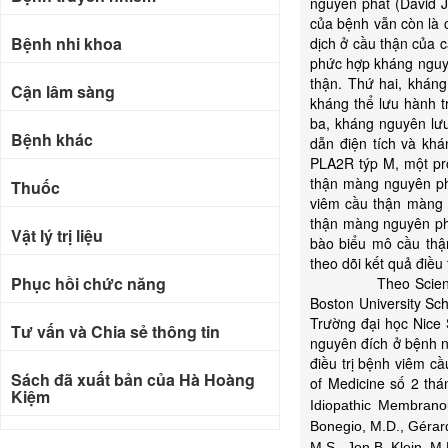
nguyên phát (David J
của bệnh vẫn còn là c
Bệnh nhi khoa
dịch ở cầu thận của 
phức hợp kháng nguyê
thận. Thứ hai, kháng
Cận lâm sàng
kháng thể lưu hành t
ba, kháng nguyên lưu
Bệnh khác
dẫn điện tích và khá
PLA2R týp M, một pr
thận màng nguyên ph
Thuốc
viêm cầu thận màng 
thận màng nguyên phá
Vật lý trị liệu
bào biểu mô cầu thậ
theo dõi kết quả điều
Phục hồi chức năng
Theo Science Dail
Boston University Sch
Trường đại học Nice 
Tư vấn và Chia sẻ thông tin
nguyên đích ở bệnh 
điều trị bệnh viêm c
Sách đã xuất bản của Hà Hoàng
of Medicine số 2 th
Kiệm
Idiopathic Membrano
Bonegio, M.D., Gérar
Bài báo khoa học
M.S., Jon B. Klein, M.