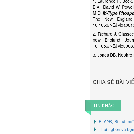
1. Laurence H. Beck,
B.A., David W. Powel
M.D.
M-Type Phosph
The New England 
10.1056/NEJMoa081
2. Richard J. Glasso
new England Jour
10.1056/NEJMe0903
3. Jones DB. Nephrot
CHIA SẺ BÀI VI
TIN KHÁC
PLA2R, Bí mật mới
Thai nghén và bện