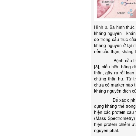
Hình 2. Ba hình thức
kháng nguyên - kháng
đó trong cấu trúc củ
kháng nguyên ở tại 
nền cầu thận, kháng 
Bệnh cầu thận 
[3], biể
u hiện bằng d
thận, gây ra rối loạn
chứng thận hư. Từ t
chưa có marker nào tr
kháng nguyên đích củ
Để xác định kháng 
dụng kháng thể trong
hiện các protein cầu
(Mass Spectrometry)
hiện protein chiếm ư
nguyên phát.