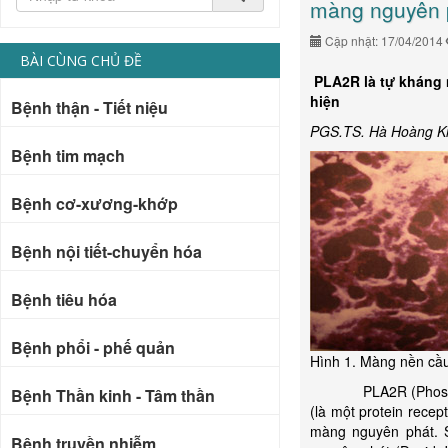
màng nguyên 
Cập nhật: 17/04/2014
BÀI CÙNG CHỦ ĐỀ
PLA2R là tự kháng 
hiện
Bệnh thận - Tiết niệu
PGS.TS. Hà Hoàng K
Bệnh tim mạch
Bệnh cơ-xương-khớp
Bệnh nội tiết-chuyển hóa
Bệnh tiêu hóa
Bệnh phổi - phế quản
Hình 1. Màng nền cầ
PLA2R (Phospholipa
Bệnh Thần kinh - Tâm thần
(là một protein rece
màng nguyên phát. 
Bệnh truyền nhiễm