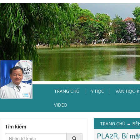
TRANG CHỦ
Y HỌC
VĂN HỌC-
VIDEO
TRANG CHỦ
→
BỆN
Tìm kiếm
PLA2R, Bí mật