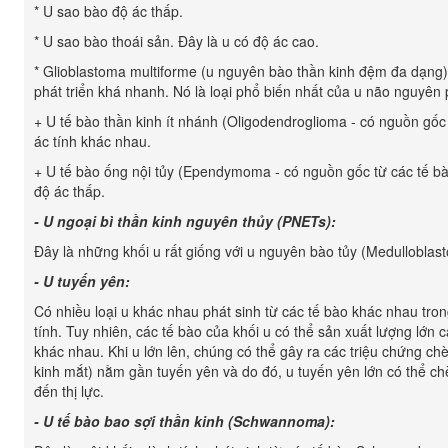
* U sao bào độ ác thấp.
* U sao bào thoái sản. Đây là u có độ ác cao.
* Glioblastoma multiforme (u nguyên bào thần kinh đệm đa dạng)
phát triển khá nhanh. Nó là loại phổ biến nhất của u não nguyên p
+ U tế bào thần kinh ít nhánh (Oligodendroglioma - có nguồn gốc 
ác tính khác nhau.
+ U tế bào ống nội tủy (Ependymoma - có nguồn gốc từ các tế b
độ ác thấp.
- U ngoại bì thần kinh nguyên thủy (PNETs):
Đây là những khối u rất giống với u nguyên bào tủy (Medulloblas
- U tuyến yên:
Có nhiều loại u khác nhau phát sinh từ các tế bào khác nhau tr
tính. Tuy nhiên, các tế bào của khối u có thể sản xuất lượng lớn cá
khác nhau. Khi u lớn lên, chúng có thể gây ra các triệu chứng chè
kinh mắt) nằm gần tuyến yên và do đó, u tuyến yên lớn có thể ch
đến thị lực.
- U tế bào bao sợi thần kinh (Schwannoma):