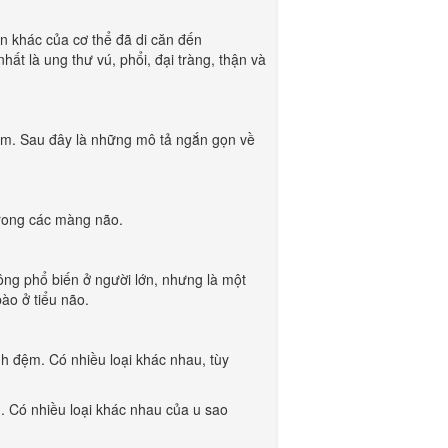
ần khác của cơ thể đã di căn đến
hất là ung thư vú, phổi, đại tràng, thận và
 hiếm. Sau đây là những mô tả ngắn gọn về
trong các màng não.
hông phổ biến ở người lớn, nhưng là một
bào ở tiểu não.
nh đệm. Có nhiều loại khác nhau, tùy
. Có nhiều loại khác nhau của u sao