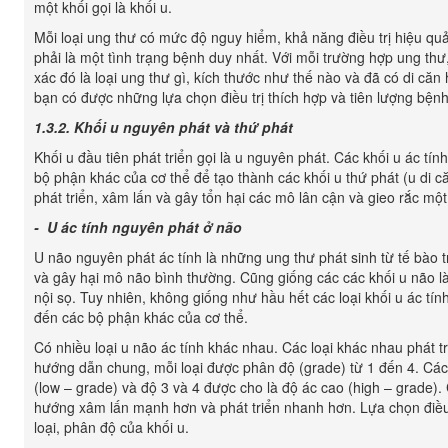
một khối gọi là khối u.
Mỗi loại ung thư có mức độ nguy hiểm, khả năng điều trị hiệu qu
phải là một tình trạng bệnh duy nhất. Với mỗi trường hợp ung thư,
xác đó là loại ung thư gì, kích thước như thế nào và đã có di că
bạn có được những lựa chọn điều trị thích hợp và tiên lượng bệnh
1.3.2. Khối u nguyên phát và thứ phát
Khối u đầu tiên phát triển gọi là u nguyên phát. Các khối u ác tín
bộ phận khác của cơ thể để tạo thành các khối u thứ phát (u di c
phát triển, xâm lấn và gây tổn hại các mô lân cận và gieo rắc một
- U ác tính nguyên phát ở não
U não nguyên phát ác tính là những ung thư phát sinh từ tế bào t
và gây hại mô não bình thường. Cũng giống các các khối u não làn
nội sọ. Tuy nhiên, không giống như hầu hết các loại khối u ác tí
đến các bộ phận khác của cơ thể.
Có nhiều loại u não ác tính khác nhau. Các loại khác nhau phát t
hướng dẫn chung, mỗi loại được phân độ (grade) từ 1 đến 4. Các 
(low – grade) và độ 3 và 4 được cho là độ ác cao (high – grade)
hướng xâm lấn mạnh hơn và phát triển nhanh hơn. Lựa chọn điều tr
loại, phân độ của khối u.