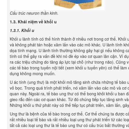
Cấu trúc neuron thần kinh.
1.3. Khái niệm về khối u
1.3.1. Khối u
Khối u lành tính có thể hình thành ở nhiều nơi trong cơ thể. Khối 
và không phát tán hoặc xâm lấn vào các mô khác. U lành tính kh
dọa tính mạng. U lành tính thường không gây hại gì nếu không ca
tính có thể gây ra vấn đề khi nó đè ép vào cơ quan lân cận. Ví dụ
ra các triệu chứng do tăng áp lực tại chỗ (như trong não). Cũng vậ
các tế bào trong tuyến nội tiết (xem khối u tuyến yên) có thể làm c
dụng không mong muốn.
U ác tính (ung thư) là một khối mô tăng sinh chứa những tế bào
vỏ bọc. Trong quá trình phát triển, nó xâm lấn vào các mô và cơ
quan này. Ngoài ra, tế bào ung thư có thể bong khỏi khối u ban 
gieo rắc đến các cơ quan khác. Từ đó chúng tiếp tục tăng sinh và 
Những khối u thứ phát này có thể tiếp tục phát triển, xâm lấn, gâ
Ung thư là bệnh của tế bào trong cơ thể. Cơ thể chúng ta được c
rất nhiều loại tế bào và rất nhiều loại ung thư phát triển từ các 
tất cả các loại ung thư là tế bào ung thư có cấu trúc bất thường