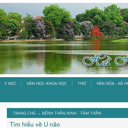
Y HỌC
VĂN HỌC-KHOA HỌC
THƠ
VĂN HÓA - XÃ H
TRANG CHỦ
→
BỆNH THẦN KINH - TÂM THẦN
Tìm hiểu về U não