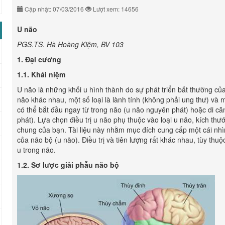
Cập nhật: 07/03/2016
Lượt xem: 14656
U não
PGS.TS. Hà Hoàng Kiệm, BV 103
1. Đại cương
1.1. Khái niệm
U não là những khối u hình thành do sự phát triển bất thường của
não khác nhau, một số loại là lành tính (không phải ung thư) và m
có thể bắt đầu ngay từ trong não (u não nguyên phát) hoặc di c
phát). Lựa chọn điều trị u não phụ thuộc vào loại u não, kích thướ
chung của bạn. Tài liệu này nhằm mục đích cung cấp một cái nhìn
của não bộ (u não). Điều trị và tiên lượng rất khác nhau, tùy thuộc
u trong não.
1.2. Sơ lược giải phẫu não bộ