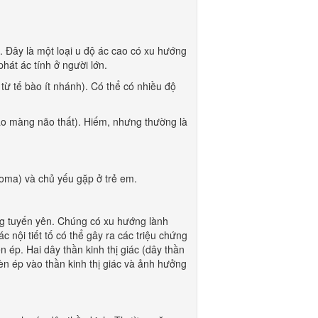
. Đây là một loại u độ ác cao có xu hướng
hát ác tính ở người lớn.
từ tế bào ít nhánh). Có thể có nhiều độ
ào màng não thất). Hiếm, nhưng thường là
toma) và chủ yếu gặp ở trẻ em.
ong tuyến yên. Chúng có xu hướng lành
c nội tiết tố có thể gây ra các triệu chứng
n ép. Hai dây thần kinh thị giác (dây thần
èn ép vào thần kinh thị giác và ảnh hưởng