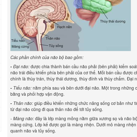
Các phần chính của não bộ bao gồm:
-
Đại não:
được chia thành bán cầu não phải (bên phải) kiểm soát 
não trái điều khiển phía bên phải của cơ thể. Mỗi bán cầu được 
chính là thùy trán, thùy thái dương, thùy đính và thùy chẩm. Đại n
-
Tiểu não:
nằm phía sau và bên dưới đại não. Một trong những c
bằng và phối hợp vận động.
-
Thân não:
giúp điều khiển những chức năng sống cơ bản như tim
từ đại não cũng đi qua thân não để tới tủy sống.
- Màng não:
đây là lớp màng mỏng nằm giữa xương sọ và não bộ.
màng cứng. Lớp kế được gọi là màng nhện. Dưới mô màng nhện là
quanh não và tủy sống.