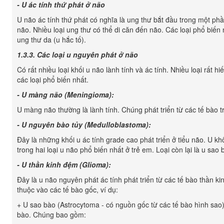
- U ác tính thứ phát ở não
U não ác tính thứ phát có nghĩa là ung thư bắt đầu trong một ph
não. Nhiều loại ung thư có thể di căn đến não. Các loại phổ biến n
ung thư da (u hắc tố).
1.3.3.
Các loại u nguyên phát ở não
Có rất nhiều loại khối u não lành tính và ác tính. Nhiều loại rất
các loại phổ biến nhất.
- U màng não (Meningioma):
U màng não thường là lành tính. Chúng phát triển từ các tế bào 
- U nguyên bào tủy (Medulloblastoma):
Đây là những khối u ác tính grade cao phát triển ở tiểu não. U k
trong hai loại u não phổ biến nhất ở trẻ em. Loại còn lại là u sao 
- U thần kinh đệm (Glioma):
Đây là u não nguyên phát ác tính phát triển từ các tế bào thần ki
thuộc vào các tế bào gốc, ví dụ:
+ U sao bào (Astrocytoma - có nguồn gốc từ các tế bào hình sao)
bào. Chúng bao gồm: