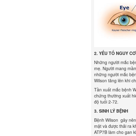
2. YẾU TỐ NGUY CƠ
Những người mắc bện
mẹ. Người mang mầm b
những người mắc bệnh
Wilson tăng lên khi 
Tần xuất mắc bệnh Wi
chứng thường xuất hiệ
độ tuổi 2-72.
3. SINH LÝ BỆNH
Bệnh Wilson gây nên 
mật và được thải ra 
ATP7B làm cho gan kh