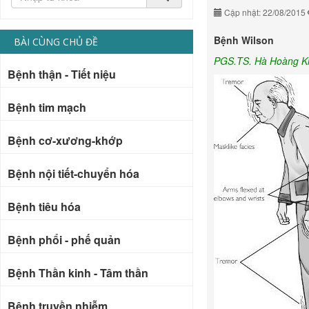
Cập nhật: 22/08/2015
Bệnh Wilson
BÀI CÙNG CHỦ ĐỀ
PGS.TS. Hà Hoàng K
Bệnh thận - Tiết niệu
Bệnh tim mạch
Bệnh cơ-xương-khớp
Bệnh nội tiết-chuyển hóa
Bệnh tiêu hóa
Bệnh phổi - phế quản
Bệnh Thần kinh - Tâm thần
Bệnh truyền nhiễm