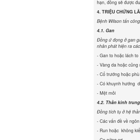
hạn, đồng sẽ được đư
4.
TRIỆU CHỨNG
LÂ
Bệnh Wilson tấn công 
4.1. Gan
Đồng ứ đọng ở gan gâ
nhân phát hiện ra cá
- Gan to hoặc lách to
- Vàng da hoặc củng
- Cổ trướng hoặc phù
- Có khuynh hướng d
- Mệt mỏi
4.2. Thần kinh trun
Đồng tích tụ ở hệ thầ
- Các vấn đề về ngôn 
- Run hoặc không ki
- Co cứng cơ.