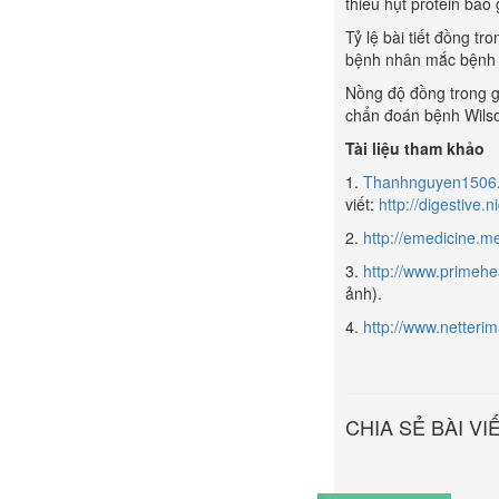
thiếu hụt protein ba
Tỷ lệ bài tiết đồng t
bệnh nhân mắc bệnh 
Nồng độ đồng trong g
chẩn đoán bệnh Wilso
Tài liệu tham khảo
1.
Thanhnguyen1506
viết:
http://digestive.
2.
http://emedicine.
3.
http://www.primehe
ảnh
4.
http://www.netter
CHIA SẺ BÀI VI