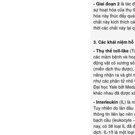
- Giai đoạn 2
là tác đ
sự hoạt hóa của thụ 
hóa này thúc đẩy quá 
chất này kích thích c
thời các chất này lại
3. Các khái niệm hỗ 
- Thụ thể toll-like
(To
các mầm bệnh và hoạt
động vật có xương số
(miễn dịch thu được),
năng nhận ra và ghi 
như các phân tử nhỏ 
Đại học Yale bởi Med
khác nhau đã được xá
- Interleukin
(IL) là 
Tuy nhiên do lần đầu 
thông tin liên lạc nên
bạch cầu (leukocyte 
nay, có 38 loại IL đã
dịch. IL-1ß là một loại