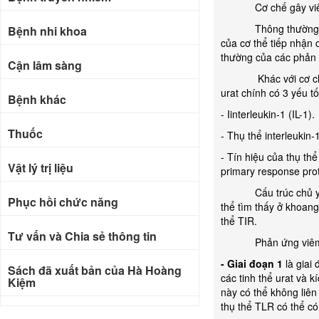
Cơ chế gây viêm của
Thông thường khi cơ 
Bệnh nhi khoa
của cơ thể tiếp nhận 
thường của các phản 
Cận lâm sàng
Khác với cơ chế trê
urat chính có 3 yếu tố
Bệnh khác
- Iinterleukin-1 (IL-1).
Thuốc
- Thụ thể interleukin-1
- Tín hiệu của thụ thể
Vật lý trị liệu
primary response prot
Cấu trúc chủ yếu liê
Phục hồi chức năng
thể tìm thấy ở khoang
thể TIR.
Tư vấn và Chia sẻ thông tin
Phản ứng viêm của 
- Giai đoạn 1
là giai
Sách đã xuất bản của Hà Hoàng
các tinh thể urat và 
Kiệm
này có thể không liê
thụ thể TLR có thể có 
Bài báo khoa học