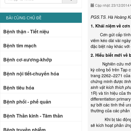
Cập nhật: 23/12/2014
PGS.TS. Hà Hoàng K
BÀI CÙNG CHỦ ĐỀ
1. Khái niệm về cơn
Bệnh thận - Tiết niệu
Cơn gút cấp tính là 
viêm kéo dài vài ngày
Bệnh tim mạch
đặc biệt này khác với
2. Hiểu biết mới về
Bệnh cơ-xương-khớp
Nghiên cứu mới đây
kỳ công bố trên Tạp c
Bệnh nội tiết-chuyển hóa
trang 2262–2271 của H
chứng minh được
tin
Bệnh tiêu hóa
sinh vật kích thích p
1R) và tín hiệu của t
differentiation prima
Bệnh phổi - phế quản
sự bởi các tinh thể ur
thường của các phản 
Bệnh Thần kinh - Tâm thần
Khi bị tác động bởi 
sẽ kích hoạt phản ứn
Bệnh truyền nhiễm