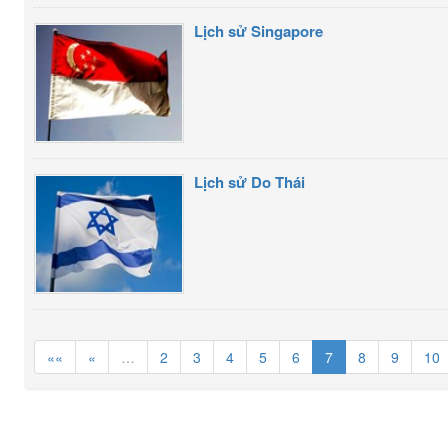
Lịch sử Singapore
Lịch sử Do Thái
««
«
…
2
3
4
5
6
7
8
9
10