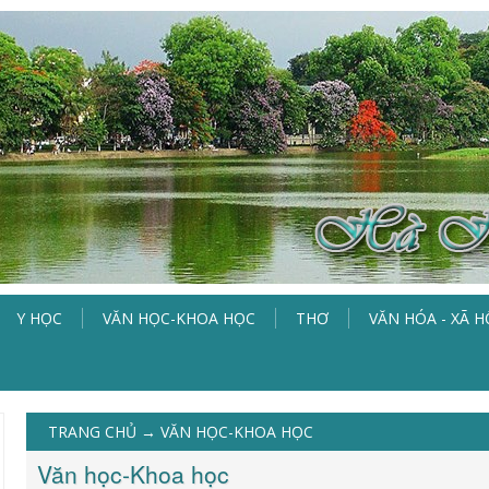
Y HỌC
VĂN HỌC-KHOA HỌC
THƠ
VĂN HÓA - XÃ H
TRANG CHỦ
→
VĂN HỌC-KHOA HỌC
Văn học-Khoa học