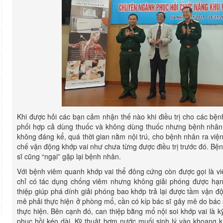
Khi được hỏi các bạn cảm nhận thế nào khi điều trị cho các bện
phối hợp cả dùng thuốc và không dùng thuốc nhưng bệnh nhân 
không đáng kể, quá thời gian nằm nội trú, cho bệnh nhân ra viện
chế vận động khớp vai như chưa từng được điều trị trước đó. Bện
sĩ cũng “ngại” gặp lại bệnh nhân.
Với bệnh viêm quanh khớp vai thể đông cứng còn được gọi là vi
chỉ có tác dụng chống viêm nhưng không giải phóng được hạ
thiệp giúp phá dính giải phóng bao khớp trả lại được tầm vận 
mê phải thực hiện ở phòng mổ, cần có kíp bác sĩ gây mê do bác 
thực hiện. Bên cạnh đó, can thiệp bằng mổ nội soi khớp vai là k
phục hồi kéo dài. Kỹ thuật bơm nước muối sinh lý vào khoang k