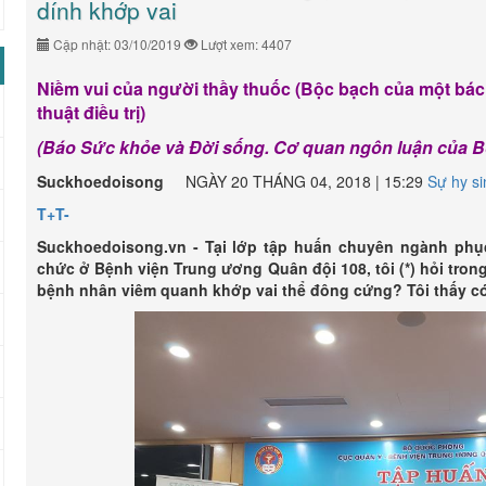
dính khớp vai
Cập nhật: 03/10/2019
Lượt xem: 4407
Niềm vui của người thầy thuốc (Bộc bạch của một bác 
thuật điều trị)
(Báo Sức khỏe và Đời sống. Cơ quan ngôn luận của Bộ 
Suckhoedoisong
NGÀY 20 THÁNG 04, 2018 | 15:29
Sự hy si
T+
T-
Suckhoedoisong.vn - Tại lớp tập huấn chuyên ngành phụ
chức ở Bệnh viện Trung ương Quân đội 108, tôi (*) hỏi trong
bệnh nhân viêm quanh khớp vai thể đông cứng? Tôi thấy có 