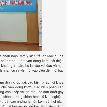
h nhân này? Một ý kiến trả lời: Mặc dù đã
chỉ đỡ đau, tầm vận động khớp cải thiện
 khoảng 1 tuần, họ lại vào với đau và hạn
h nhân cứ ra viện rồi vào viện đến nỗi bác
êm dính khớp vai, các biện pháp nội khoa
n chế vận động khớp. Các biện pháp can
động cho khớp vai nhưng kéo dãn dưới gây
sĩ chấn thương chỉnh hình có kinh nghiệm
ỹ thuật cao nhưng lại tốn kém và thời gian
hớp vai tạo áp lực để bóc tách viêm dính