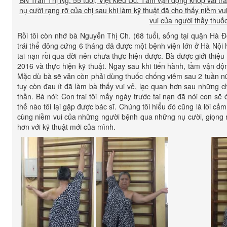
BN Trần Thị Ng. 55 tuổi, Việt kiều Úc. Tầm vận động khớp vai trá
nụ cười rạng rỡ của chị sau khi làm kỹ thuật đã cho thấy niềm v
vui của người thầy thuốc
Rồi tôi còn nhớ bà Nguyễn Thị Ch. (68 tuổi, sống tại quận Hà Đ
trái thể đông cứng 6 tháng đã được một bệnh viện lớn ở Hà Nội h
tai nạn rồi qua đời nên chưa thực hiện được. Bà được giới thiệ
2016 và thực hiện kỹ thuật. Ngay sau khi tiến hành, tầm vận độn
Mặc dù bà sẽ vẫn còn phải dùng thuốc chống viêm sau 2 tuần n
tuy còn đau ít đã làm bà thấy vui vẻ, lạc quan hơn sau những ch
thần. Bà nói: Con trai tôi mấy ngày trước tai nạn đã nói con sẽ
thế nào tôi lại gặp được bác sĩ. Chúng tôi hiểu đó cũng là lời cảm
cùng niềm vui của những người bệnh qua những nụ cười, giọng nó
hơn với kỹ thuật mới của mình.