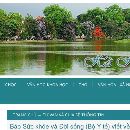
Y HỌC
VĂN HỌC-KHOA HỌC
THƠ
VĂN HÓA - XÃ H
TRANG CHỦ
→
TƯ VẤN VÀ CHIA SẺ THÔNG TIN
Báo Sức khỏe và Đời sống (Bộ Y tế) viết về