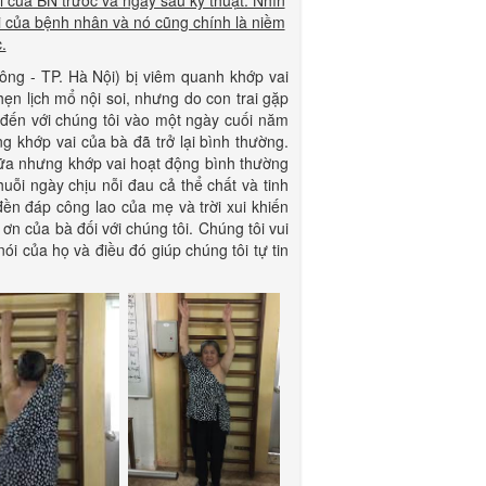
i của BN trước và ngay sau kỹ thuật. Nhìn
ui của bệnh nhân và nó cũng chính là niềm
.
ông - TP. Hà Nội) bị viêm quanh khớp vai
ẹn lịch mổ nội soi, nhưng do con trai gặp
u đến với chúng tôi vào một ngày cuối năm
g khớp vai của bà đã trở lại bình thường.
ữa nhưng khớp vai hoạt động bình thường
uỗi ngày chịu nỗi đau cả thể chất và tinh
 đền đáp công lao của mẹ và trời xui khiến
 ơn của bà đối với chúng tôi. Chúng tôi vui
i của họ và điều đó giúp chúng tôi tự tin