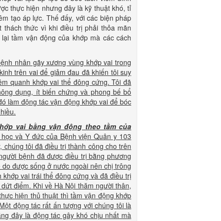
 thực hiện nhưng đây là kỹ thuật khó, tỉ
iêm tạo áp lực. Thế đấy, với các biện pháp
 thách thức vì khi điều trị phải thỏa mãn
 lại tầm vận động của khớp mà các cách
ng bệnh nhân gãy xương vùng khớp vai trong
 kinh trên vai để giảm đau đã khiến tôi suy
iêm quanh khớp vai thể đông cứng. Tôi đã
thông dụng, ít biến chứng và phong bế bổ
 đó làm động tác vận động khớp vai để bóc
hiều.
hớp vai bằng vận động theo tầm của
học và Y đức của Bệnh viện Quân y 103
chúng tôi đã điều trị thành công cho trên
 người bệnh đã được điều trị bằng phương
ể do được sống ở nước ngoài nên chị trông
khớp vai trái thể đông cứng và đã điều trị
 dứt điểm. Khi về Hà Nội thăm người thân,
i thực hiện thủ thuật thì tầm vận động khớp
Một động tác rất ấn tượng với chúng tôi là
rằng đây là động tác gây khó chịu nhất mà