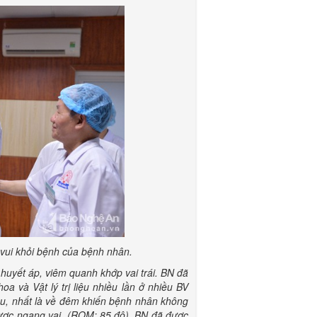
 vui khỏi bệnh của bệnh nhân.
 huyết áp, viêm quanh khớp vai trái. BN đã
a và Vật lý trị liệu nhiều lần ở nhiều BV
ều, nhất là về đêm khiến bệnh nhân không
được ngang vai (ROM: 85 độ). BN đã được