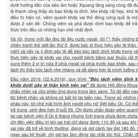
dưới hướng dẫn của siêu âm hoặc Xquang tăng sáng cũng đã được
lệ thành công thấp do bao khớp bị dính, khe khớp rất hẹp, khó t
điều trị hiện có, viêm quanh khớp vai thể đông cứng quả là một
được 2 vấn đề: Chống viêm và phá được dính bao khớp để trả
thức trên đều có những hạn chế nhất định.
Và rồi, trong một lần đọc tài liệu nước ngoài, tôi (*) thấy nhữ
chiến tranh thế giới lần thứ II, được bác sĩ thực hiện gây tê thần
nghĩ và nảy ra ý định gây tê để kéo bóc tách dính khớp trong v
thực hiện gây tê khớp vai cho người bệnh bằng loại thuốc rất 
xung thêm 2 vị trí nữa ở phía ngoài và phía trước bao khớp, sau
tách thì thấy bóc tách nhẹ nhàng và dễ dàng hơn là mình tưởng n
Đầu năm 2016 (22.4.2016), quy trình
"Bóc tách viêm dính k
khớp dưới gây tê thần kinh trên vai"
đã được Hội đồng Khoa 
chấp nhận và cho phép ứng dụng trong lâm sàng. Từ đó đến nay, 
60 bệnh nhân và không có bất kỳ tai biến nào. Trong số những
pháp này, tôi nhớ mãi hình ảnh người phụ nữ Việt kiều Úc. Có th
trẻ trung, xinh đẹp hơn ở tuổi 55. Chị được chẩn đoán viêm quanh 
tại các bệnh viện ở Úc 6 tháng nhưng tình trạng chưa được chữa
chị đến viện điều trị khi vai trái chỉ dạng được 110 độ và sau kh
vai này đã trở về bình thường, dạng và giơ cánh tay đạt 180 độ. 
ngay sau kỹ thuật, chị giơ tay làm động tác chải tóc thử. Chắc 