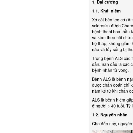
1. Đại cương
1.1. Khái niệm
Xơ cột bên teo cơ (Am
sclerosis) được Charc
bệnh thoái hoá thần ki
và kèm theo hội chứng
hệ tháp, không giảm 
não và tủy sống bị th
Trong bệnh ALS các tế
dần. Ban đầu là các cơ
bệnh nhân tử vong.
Bệnh ALS là bệnh nặng
được chẩn đoán chỉ 
năm kể từ khi chẩn đ
ALS là bệnh hiếm gặp
ở người > 40 tuổi. T
1.2. Nguyên nhân
Cho đến nay, nguyên