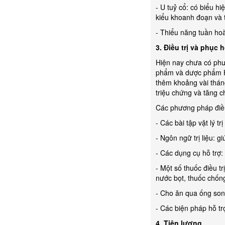
- U tuỷ cổ: có biểu h
kiểu khoanh đoạn và 
- Thiểu năng tuần ho
3. Điều trị và phục
Hiện nay chưa có phư
phẩm và dược phẩm H
thêm khoảng vài tháng
triệu chứng và tăng 
Các phương pháp điều
- Các bài tập vật lý trị 
- Ngôn ngữ trị liệu: g
- Các dụng cụ hỗ trợ:
- Một số thuốc điều t
nước bọt, thuốc chống
- Cho ăn qua ống son
- Các biện pháp hỗ tr
4. Tiên lượng