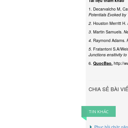
Tài liệu tham khảo
1. Decarvalcho M, Ca
Potentials Evoked by 
2.
Houston Merritt H.
3.
Martin Samuels.
Ne
4.
Raymond Adams.
P
5.
Fratantoni S.A/Weis
Junctions ensitivity 
6.
QuocBao.
http://
CHIA SẺ BÀI VI
TIN KHÁC
Phục hồi chức nă