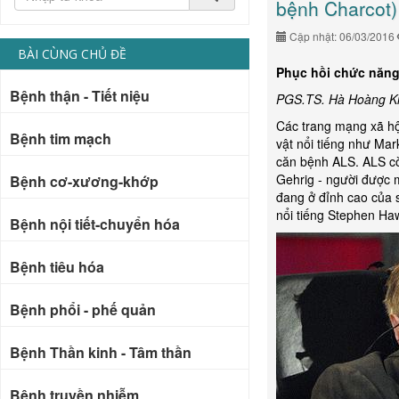
bệnh Charcot)
Cập nhật: 06/03/2016
BÀI CÙNG CHỦ ĐỀ
Phục hồi chức năng
Bệnh thận - Tiết niệu
PGS.TS. Hà Hoàng K
Các trang mạng xã hội
Bệnh tim mạch
vật nổi tiếng như Mar
căn bệnh ALS. ALS cò
Gehrig - người được m
Bệnh cơ-xương-khớp
đang ở đỉnh cao của s
nổi tiếng Stephen Ha
Bệnh nội tiết-chuyển hóa
Bệnh tiêu hóa
Bệnh phổi - phế quản
Bệnh Thần kinh - Tâm thần
Bệnh truyền nhiễm