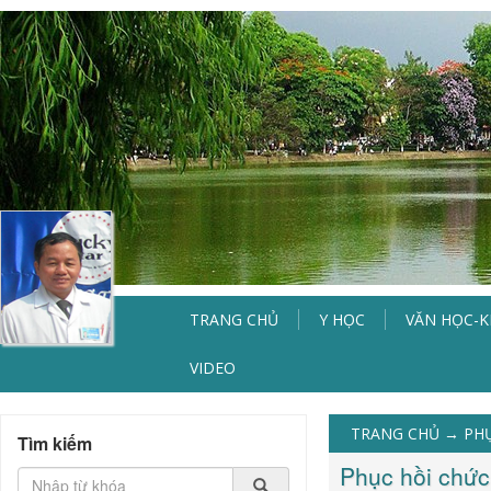
TRANG CHỦ
Y HỌC
VĂN HỌC-
VIDEO
TRANG CHỦ
→
PH
Tìm kiếm
Phục hồi chức