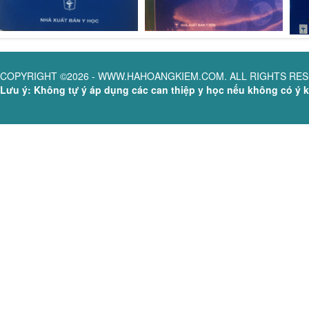
COPYRIGHT ©2026 - WWW.HAHOANGKIEM.COM. ALL RIGHTS RE
Lưu ý: Không tự ý áp dụng các can thiệp y học nếu không có ý ki