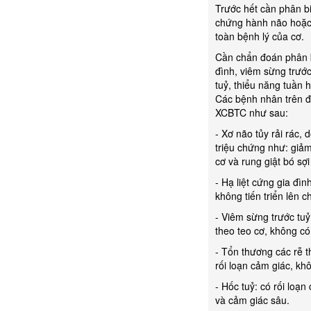
Trước hết cần phân biệ
chứng hành não hoặc l
toàn bệnh lý của cơ.
Cần chẩn đoán phân bi
đình, viêm sừng trước
tuỷ, thiểu năng tuần 
Các bệnh nhân trên đ
XCBTC như sau:
- Xơ não tủy rải rác,
triệu chứng như: giảm 
cơ và rung giật bó sợi
- Hạ liệt cứng gia đìn
không tiến triển lên c
- Viêm sừng trước tuỷ 
theo teo cơ, không có
- Tổn thương các rễ 
rối loạn cảm giác, kh
- Hốc tuỷ: có rối loạ
và cảm giác sâu.