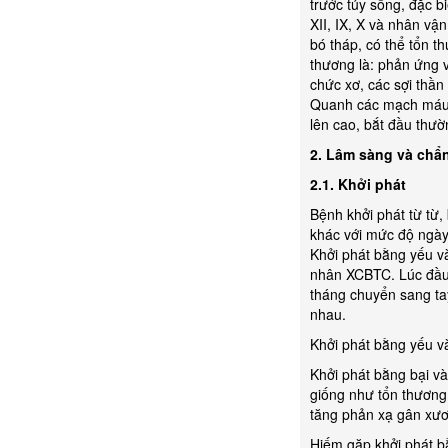
trước tủy sống, đặc b
XII, IX, X và nhân vậ
bó tháp, có thể tổn t
thương là: phản ứng v
chức xơ, các sợi thần
Quanh các mạch máu c
lên cao, bắt đầu thườ
2. Lâm sàng và chẩ
2.1. Khởi phát
Bệnh khởi phát từ từ,
khác với mức độ ngà
Khởi phát bằng yếu v
nhân XCBTC. Lúc đầu b
tháng chuyển sang ta
nhau.
Khởi phát bằng yếu và
Khởi phát bằng bại và
giống như tổn thương
tăng phản xạ gân xươ
Hiếm gặp khởi phát bằ