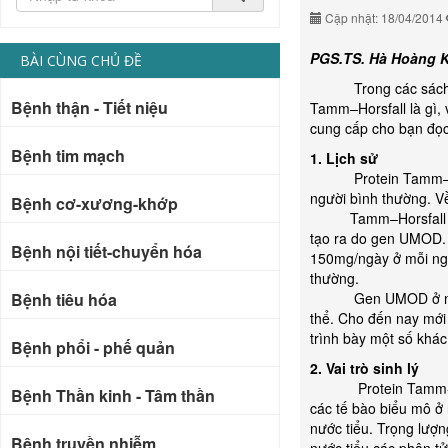
Cập nhật: 18/04/2014
PGS.TS. Hà Hoàng K
BÀI CÙNG CHỦ ĐỀ
Trong các sách về th
Bệnh thận - Tiết niệu
Tamm–Horsfall là gì, 
cung cấp cho bạn đọc 
Bệnh tim mạch
1. Lịch sử
Protein Tamm–Horsfal
người bình thường. Về
Bệnh cơ-xương-khớp
Tamm–Horsfall glyco
tạo ra do gen UMOD. S
Bệnh nội tiết-chuyển hóa
150mg/ngày ở mỗi ngườ
thường.
Bệnh tiêu hóa
Gen UMOD ở người đị
thể. Cho đến nay mới 
trình bày một số khá
Bệnh phổi - phế quản
2. Vai trò sinh lý
Protein Tamm-horsfa
Bệnh Thần kinh - Tâm thần
các tế bào biểu mô ở 
nước tiểu. Trọng lượn
Bệnh truyền nhiễm