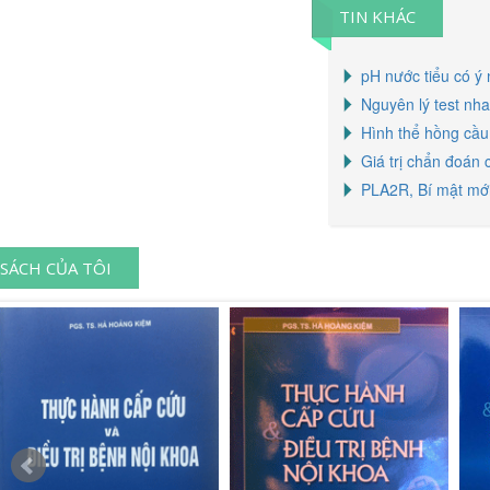
TIN KHÁC
pH nước tiểu có ý 
Nguyên lý test nha
Hình thể hồng cầu 
Giá trị chẩn đoán 
PLA2R, Bí mật mới
SÁCH CỦA TÔI