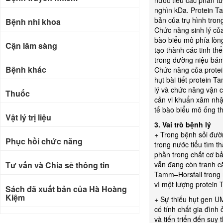
nước tiểu các phân tử
nghìn kDa. Protein T
bản của trụ hình tron
Bệnh nhi khoa
Chức năng sinh lý của
bào biểu mô phía lòn
Cận lâm sàng
tạo thành các tinh th
trong đường niệu bám
Bệnh khác
Chức năng của protei
hụt bài tiết protein 
lý và chức năng vận c
Thuốc
cản vi khuẩn xâm nhập
tế bào biểu mô ống t
Vật lý trị liệu
3. Vai trò bệnh lý
+ Trong bệnh sỏi đườn
Phục hồi chức năng
trong nước tiểu tìm t
phần trong chất cơ bả
Tư vấn và Chia sẻ thông tin
vẫn đang còn tranh cãi
Tamm–Horsfall trong n
vì một lượng protein 
Sách đã xuất bản của Hà Hoàng
Kiệm
+ Sự thiếu hụt gen U
có tính chất gia đình
và tiến triển đến suy 
Bài báo khoa học