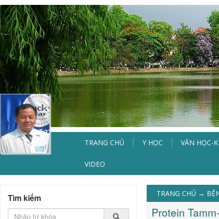
TRANG CHỦ
Y HỌC
VĂN HỌC-
VIDEO
TRANG CHỦ
→
BỆN
Tìm kiếm
Protein Tamm-H