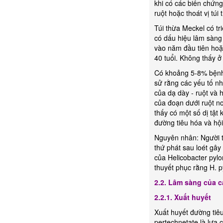
khi có các biến chứng 
ruột hoặc thoát vị túi
Túi thừa Meckel có tr
có dấu hiệu lâm sàng 
vào năm đầu tiên hoặc
40 tuổi. Không thấy ở 
Có khoảng 5-8% bệnh 
sử rằng các yếu tố nh
của dạ dày - ruột và 
của đoạn dưới ruột no
thấy có một số dị tật
đường tiêu hóa và hộ
Nguyên nhân: Người ta
thứ phát sau loét gây
của Helicobacter pylo
thuyết phục rằng H. p
2.2. Lâm sàng của 
2.2.1. Xuất huyết
Xuất huyết đường tiê
pertechnetate là lựa 