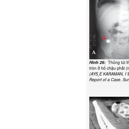
Hình 26:
Thủng túi t
tròn ở hố chậu phải
(
(AYS¸E KARAMAN, I˙BR
Report of a Case. Su