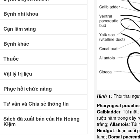
Bệnh nhi khoa
Cận lâm sàng
Bệnh khác
Thuốc
Vật lý trị liệu
Phục hồi chức năng
Hình 1:
Phôi thai ngư
Tư vấn và Chia sẻ thông tin
Pharyngeal pouche
Galbladder
: Túi mật;
ruột) nằm trong dây r
Sách đã xuất bản của Hà Hoàng
Kiệm
tràng;
Allantois
: Túi 
Hindgut
: đoạn cuối p
tạng;
Dorsal pacreat
Bài báo khoa học