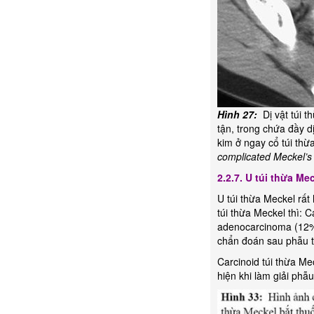
Hình 27:
Dị vật túi 
tận, trong chứa đầy 
kim ở ngay cổ túi thừ
complicated Meckel’s d
2.2.7. U túi thừa Me
U túi thừa Meckel rất
túi thừa Meckel thì: 
adenocarcinoma (12%)
chẩn đoán sau phẫu 
Carcinoid túi thừa Me
hiện khi làm giải phẫ