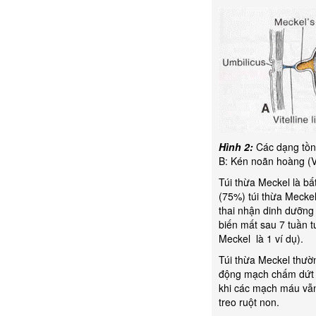
Hình 2:
Các dạng tồn 
B: Kén noãn hoàng (V
Túi thừa Meckel là bấ
(75%) túi thừa Mecke
thai nhận dinh dưỡng
biến mất sau 7 tuần t
Meckel là 1 ví dụ).
Túi thừa Meckel thườ
động mạch chấm dứt tr
khi các mạch máu vẫn
treo ruột non.