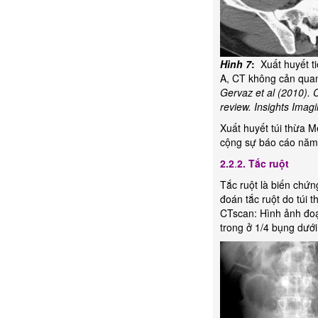
Hình 7
:
Xuất huyết ti
A, CT không cản quan
Gervaz et al (2010). 
review. Insights Imag
Xuất huyết túi thừa M
cộng sự báo cáo năm
2.2
.
2. Tắc ruột
Tắc ruột là biến chứn
đoán tắc ruột do túi 
CTscan: Hình ảnh đoạ
trong ở 1/4 bụng dưới