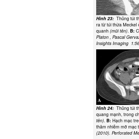
Hình 23:
Thủng túi t
ra từ túi thừa Meckel
quanh
(mũi tên)
.
B:
Co
Platon , Pascal Gerva
Insights Imaging 1:56
Hình 24:
Thủng túi t
quang mạnh, trong c
tên)
.
B:
Hạch mạc tre
thâm nhiễm mỡ mạc t
(2010). Perforated Me