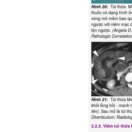
Hình 20:
Túi thừa Me
thuốc có dạng hình ố
vòng mô mềm bao qu
ngược với niêm mạc đ
lộn ngược.
(Angela D.
Pathologic Correlatio
Hình 21:
Túi thừa Me
khối lồng hồi - manh t
tên).
Sau mổ là túi t
Diverticulum: Radiolo
2.2.5. Viêm túi thừa