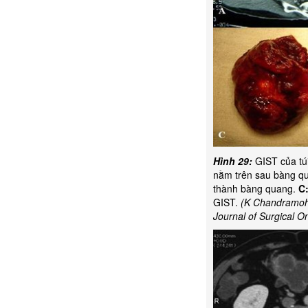
Hình 29:
GIST của tú
nằm trên sau bàng qu
thành bàng quang.
C
GIST.
(K Chandramohan
Journal of Surgical O