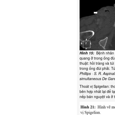
Hình 15:
Bệnh nhân nữ
quang ở trong ống đùi
thuật: hồi tràng và t
trong ống đùi phải. T
Phillips · S. R. Aspi
simultaneous De Garen
Thoát vị Spigelian: t
bên hợp nhất lại để t
nếp bán nguyệt và ở t