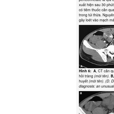
xuất hiện sau 30 phút
có tiêm thuốc cản qua
trong túi thừa. Nguyên
gây loét vào mạch máu
Hình 6:
A
, CT cản q
hồi tràng
(mũi tên).
B
huyết
(mũi tên)
.
(D. D
diagnosis: an unusua