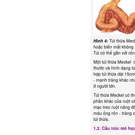
Hình 4:
Túi thừa Meck
hoặc biến mất không h
Túi có thể gắn với rốn
Một túi thừa Meckel đ
thước và hình dạng t
hợp túi thừa dài 15c
- manh tràng khác nh
ở người lớn.
Túi thừa Meckel có thể
phần khác của ruột v
mạc treo ruột nâng đỡ
máu ống rốn - tràng c
túi thừa.
1.2. Cấu trúc mô họ