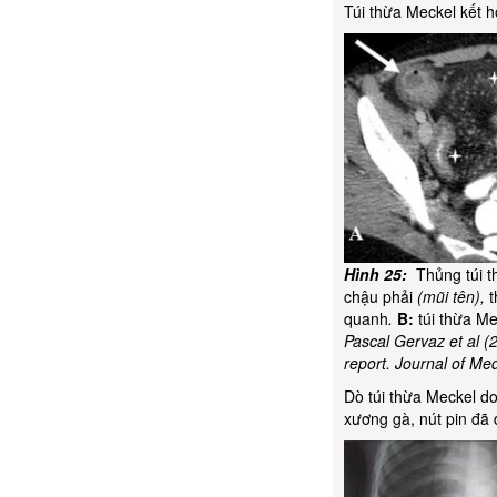
Túi thừa Meckel kết 
Hình 25:
Thủng túi t
chậu phải
(mũi tên),
t
quanh
.
B:
túi thừa M
Pascal Gervaz et al (2
report. Journal of Me
Dò túi thừa Meckel do
xương gà, nút pin đã