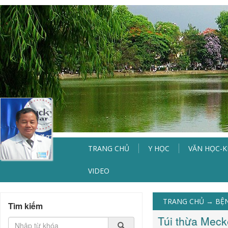
TRANG CHỦ
Y HỌC
VĂN HỌC-
VIDEO
TRANG CHỦ
→
BỆ
Tìm kiếm
Túi thừa Meck