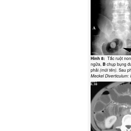
Hình 8:
Tắc ruột non 
ngửa,
B
chụp bụng đứn
phải
(mũi tên).
Sau phẫ
Meckel Diverticulum: 