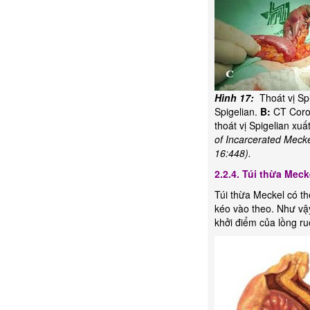
Hình 17:
Thoát vị Spi
Spigelian.
B:
CT Corona
thoát vị Spigelian xuấ
of Incarcerated Meckel
16:448).
2.2.4. Túi thừa Mec
Túi thừa Meckel có thể
kéo vào theo. Như vậy
khởi điểm của lồng ru