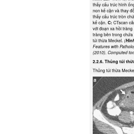
thấy cấu trúc hình ố
non kế cận và thay đ
thấy cấu trúc tròn ch
kế cận.
C:
CTscan cản
với đoạn xa hồi tràng
tràng bên trong chứa
túi thừa Meckel.
(
Hình
Features with Patholo
(2010). Computed tomo
2.2.6. Thủng túi th
Thủng túi thừa Meckel