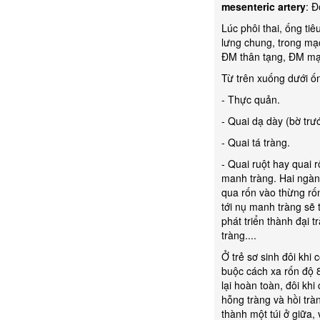
mesenteric artery
: 
Lúc phôi thai, ống ti
lưng chung, trong mạ
ĐM thân tạng, ĐM mạc
Từ trên xuống dưới ố
- Thực quản.
- Quai dạ dày (bờ trướ
- Quai tá tràng.
- Quai ruột hay quai
manh tràng. Hai ngành
qua rốn vào thừng rố
tới nụ manh tràng sẽ
phát triển thành đại 
tràng....
Ở trẻ sơ sinh đôi kh
buộc cách xa rốn độ 
lại hoàn toàn, đôi khi
hỗng tràng và hồi tràn
thành một túi ở giữa,