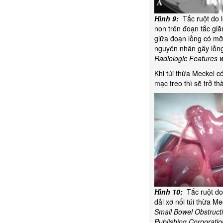
Hình 9:
Tắc ruột do l
non trên đoạn tắc giã
giữa đoạn lồng có m
nguyên nhân gây lồng
Radiologic Features w
Khi túi thừa Meckel c
mạc treo thì sẽ trở t
Hình 10:
Tắc ruột do 
dải xơ nối túi thừa M
Small Bowel Obstructi
Publishing Corporatio