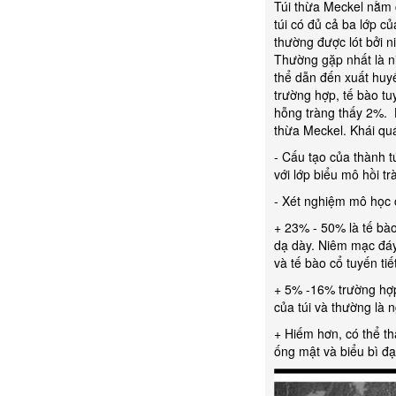
Túi thừa Meckel nằm 
túi có đủ cả ba lớp c
thường được lót bởi n
Thường gặp nhất là ni
thể dẫn đến xuất huy
trường hợp, tế bào t
hỗng tràng thấy 2%. H
thừa Meckel. Khái quát
- Cấu tạo của thành t
với lớp biểu mô hồi tr
- Xét nghiệm mô học 
+ 23% - 50% là tế bào
dạ dày. Niêm mạc đáy 
và tế bào cổ tuyến tiế
+ 5% -16% trường hợp 
của túi và thường là 
+ Hiếm hơn, có thể th
ống mật và biểu bì đạ