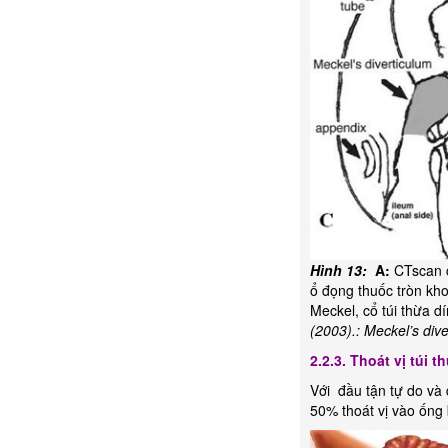
Hình 13:
A:
CTscan c
ổ đọng thuốc tròn kh
Meckel, cổ túi thừa d
(2003).: Meckel’s div
2.2.3. Thoát vị túi 
Với đầu tận tự do và 
50% thoát vị vào ống b