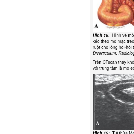
Hình 18:
Hình vẽ mô 
kéo theo mỡ mạc treo
ruột cho lồng hồi-hồi
Diverticulum: Radiolo
Trên CTscan thấy khố
với trung tâm là mỡ e
Hình 19:
Túi thừa Me