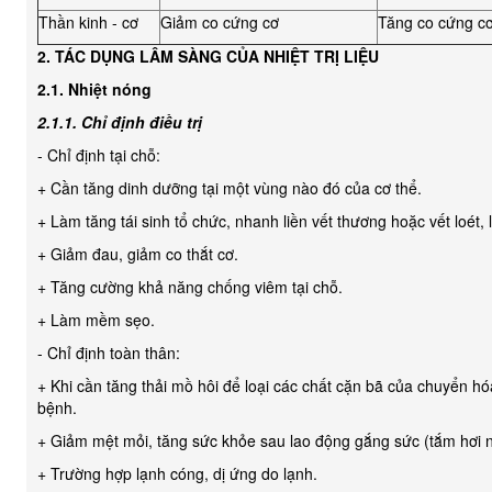
Thần kinh - cơ
Giảm co cứng cơ
Tăng co cứng c
2. TÁC DỤNG LÂM SÀNG CỦA NHIỆT TRỊ LIỆU
2.1. Nhiệt nóng
2.1.1. Chỉ định điều trị
- Chỉ định tại chỗ:
+ Cần tăng dinh dưỡng tại một vùng nào đó của cơ thể.
+ Làm tăng tái sinh tổ chức, nhanh liền vết thương hoặc vết loét, 
+ Giảm đau, giảm co thắt cơ.
+ Tăng cường khả năng chống viêm tại chỗ.
+ Làm mềm sẹo.
- Chỉ định toàn thân:
+ Khi cần tăng thải mồ hôi để loại các chất cặn bã của chuyển hóa
bệnh.
+ Giảm mệt mỏi, tăng sức khỏe sau lao động gắng sức (tắm hơi 
+ Trường hợp lạnh cóng, dị ứng do lạnh.