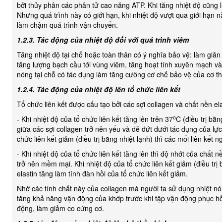
bởi thủy phân các phân tử cao năng ATP. Khi tăng nhiệt độ cũng 
Nhưng quá trình này có giới hạn, khi nhiệt độ vượt qua giới hạn 
làm chậm quá trình vận chuyển.
1.2.3. Tác động của nhiệt độ đối với quá trình viêm
Tăng nhiệt độ tại chỗ hoặc toàn thân có ý nghĩa bảo vệ: làm giã
tăng lượng bạch cầu tới vùng viêm, tăng hoạt tính xuyên mạch và 
nóng tại chỗ có tác dụng làm tăng cường cơ chế bảo vệ của cơ th
1.2.4. Tác động của nhiệt độ lên tổ chức liên kết
Tổ chức liên kết được cấu tạo bởi các sợi collagen và chất nền ela
o
- Khi nhiệt độ của tổ chức liên kết tăng lên trên 37
C (điều trị bằn
giữa các sợi collagen trở nên yếu và dễ đứt dưới tác dụng của lực
chức liên kết giảm (điều trị bằng nhiệt lạnh) thì các mối liên kết
- Khi nhiệt độ của tổ chức liên kết tăng lên thì độ nhớt của chất n
trở nên mềm mại. Khi nhiệt độ của tổ chức liên kết giảm (điều trị 
elastin tăng làm tính đàn hồi của tổ chức liên kết giảm.
Nhờ các tính chất này của collagen mà người ta sử dụng nhiệt nó
tăng khả năng vận động của khớp trước khi tập vận động phục h
động, làm giảm co cứng cơ.