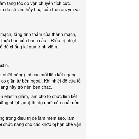
làm tăng tốc độ vận chuyển tích cực.
nào đó sẽ làm hủy hoại cấu trúc enzym và
n mạch, tăng tính thấm của thành mạch,
thực bào của bạch cầu... Điều trị nhiệt
ể để chống lại quá trình viêm.
stin.
g nhiệt nóng) thì các mối liên kết ngang
 co giãn từ bên ngoài. Khi nhiệt độ của tổ
 ngang này trở nên bền chắc.
ền elastin giảm, làm cho tổ chức liên kết
bằng nhiệt lạnh) thì độ nhớt của chất nền
ng trong điều trị để làm mềm sẹo, làm
ồi chức năng cho các khớp bị hạn chế vận