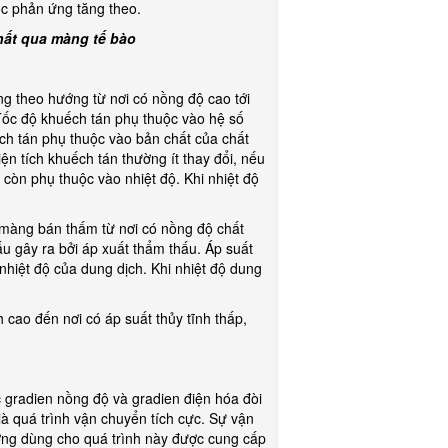
ốc phản ứng tăng theo.
chất qua màng tế bào
ng theo hướng từ nơi có nồng độ cao tới
Tốc độ khuếch tán phụ thuộc vào hệ số
ch tán phụ thuộc vào bản chất của chất
ện tích khuếch tán thường ít thay đổi, nếu
 còn phụ thuộc vào nhiệt độ. Khi nhiệt độ
 màng bán thấm từ nơi có nồng độ chất
ấu gây ra bởi áp xuất thẩm thấu. Áp suất
nhiệt độ của dung dịch. Khi nhiệt độ dung
h cao đến nơi có áp suất thủy tĩnh thấp,
gradien nồng độ và gradien điện hóa đòi
là quá trình vận chuyển tích cực. Sự vận
ợng dùng cho quá trình này được cung cấp