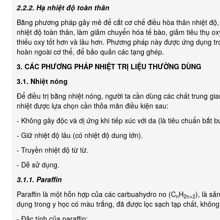
2.2.2. Hạ nhiệt độ toàn thân
Bằng phương pháp gây mê để cắt cơ chế điều hòa thân nhiệt độ,
nhiệt độ toàn thân, làm giảm chuyển hóa tế bào, giảm tiêu thụ ox
thiếu oxy tốt hơn và lâu hơn. Phương pháp này được ứng dụng tr
hoàn ngoài cơ thể, để bảo quản các tạng ghép.
3. CÁC PHƯƠNG PHÁP NHIỆT TRỊ LIỆU THƯỜNG DÙNG
3.1. Nhiệt nóng
Để điều trị bằng nhiệt nóng, người ta cần dùng các chất trung gia
nhiệt được lựa chọn cần thỏa mãn điều kiện sau:
- Không gây độc và dị ứng khi tiếp xúc với da (là tiêu chuẩn bắt b
- Giữ nhiệt độ lâu (có nhiệt độ dung lớn).
- Truyền nhiệt độ từ từ.
- Dễ sử dụng.
3.1.1. Paraffin
Paraffin là một hỗn hợp của các carbuahydro no (C
H
), là s
n
2n+2
dụng trong y học có màu trắng, đã được lọc sạch tạp chất, không
- Đặc tính của paraffin: