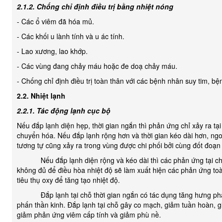
2.1.2. Chống chỉ định điều trị bằng nhiệt nóng
- Các ổ viêm đã hóa mủ.
- Các khối u lành tính và u ác tính.
- Lao xương, lao khớp.
- Các vùng đang chảy máu hoặc đe doạ chảy máu.
- Chống chỉ định điều trị toàn thân với các bệnh nhân suy tim, bệ
2.2. Nhiệt lạnh
2.2.1. Tác động lạnh cục bộ
Nếu đắp lạnh diện hẹp, thời gian ngắn thì phản ứng chỉ xảy ra t
chuyển hóa. Nếu đắp lạnh rộng hơn và thời gian kéo dài hơn, ngo
tương tự cũng xảy ra trong vùng được chi phối bởi cùng đốt đoạn 
Nếu đắp lạnh diện rộng và kéo dài thì các phản ứng tại chỗ
không đủ để điều hòa nhiệt độ sẽ làm xuất hiện các phản ứng to
tiêu thụ oxy để tăng tạo nhiệt độ.
Đắp lạnh tại chỗ thời gian ngắn có tác dụng tăng hưng phấn
phấn thần kinh. Đắp lạnh tại chỗ gây co mạch, giảm tuần hoàn, 
giảm phản ứng viêm cấp tính và giảm phù nề.