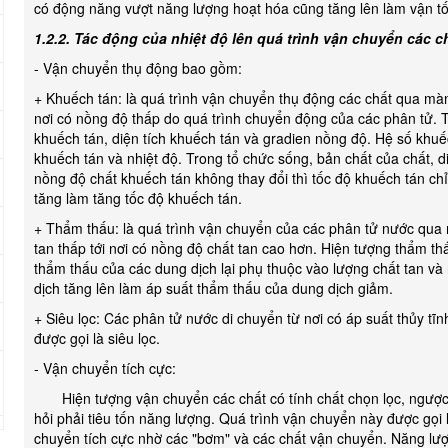
có động năng vượt năng lượng hoạt hóa cũng tăng lên làm vận t
1.2.2. Tác động của nhiệt độ lên quá trình vận chuyển các 
- Vận chuyển thụ động bao gồm:
+ Khuếch tán: là quá trình vận chuyển thụ động các chất qua mà
nơi có nồng độ thấp do quá trình chuyển động của các phân tử. 
khuếch tán, diện tích khuếch tán và gradien nồng độ. Hệ số khuế
khuếch tán và nhiệt độ. Trong tổ chức sống, bản chất của chất, di
nồng độ chất khuếch tán không thay đổi thì tốc độ khuếch tán chỉ
tăng làm tăng tốc độ khuếch tán.
+ Thẩm thấu: là quá trình vận chuyển của các phân tử nước qua
tan thấp tới nơi có nồng độ chất tan cao hơn. Hiện tượng thẩm th
thẩm thấu của các dung dịch lại phụ thuộc vào lượng chất tan và 
dịch tăng lên làm áp suất thẩm thấu của dung dịch giảm.
+ Siêu lọc: Các phân tử nước di chuyển từ nơi có áp suất thủy tĩn
được gọi là siêu lọc.
- Vận chuyển tích cực:
Hiện tượng vận chuyển các chất có tính chất chọn lọc, ngược 
hỏi phải tiêu tốn năng lượng. Quá trình vận chuyển này được gọi 
chuyển tích cực nhờ các "bơm" và các chất vận chuyển. Năng lư