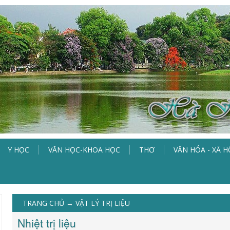
Y HỌC
VĂN HỌC-KHOA HỌC
THƠ
VĂN HÓA - XÃ H
TRANG CHỦ
→
VẬT LÝ TRỊ LIỆU
Nhiệt trị liệu