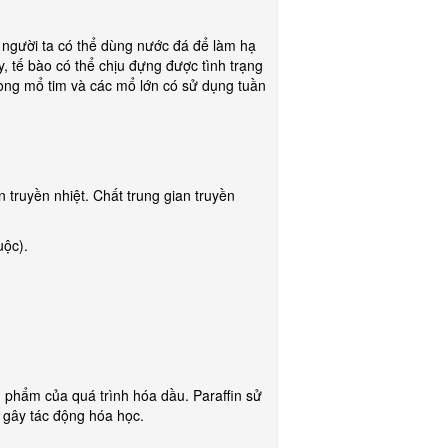
 người ta có thể dùng nước đá để làm hạ
y, tế bào có thể chịu đựng được tình trạng
ong mổ tim và các mổ lớn có sử dụng tuần
n truyền nhiệt. Chất trung gian truyền
uộc).
ản phẩm của quá trình hóa dầu. Paraffin sử
 gây tác động hóa học.