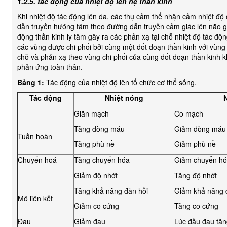
1.2.5. tác động của nhiệt độ lên hệ thần kinh
Khi nhiệt độ tác động lên da, các thụ cảm thể nhận cảm nhiệt độ 
dẫn truyền hướng tâm theo đường dẫn truyền cảm giác lên não gâ
động thần kinh ly tâm gây ra các phản xạ tại chỗ nhiệt độ tác độ
các vùng được chi phối bởi cùng một đốt đoạn thần kinh với vùng 
chỗ và phản xạ theo vùng chi phối của cùng đốt đoạn thần kinh k
phản ứng toàn thân.
Bảng 1:
Tác động của nhiệt độ lên tổ chức cơ thể sống.
Tác động
Nhiệt nóng
N
Giãn mạch
Co mạch
Tăng dòng máu
Giảm dòng máu
Tuần hoàn
Tăng phù nề
Giảm phù nề
Chuyển hoá
Tăng chuyển hóa
Giảm chuyển h
Giảm độ nhớt
Tăng độ nhớt
Tăng khả năng đàn hồi
Giảm khả năng 
Mô liên kết
Giảm co cứng
Tăng co cứng
Đau
Giảm đau
Lúc đầu đau tăn