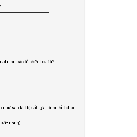
ơ
loại mau các tổ chức hoại tử.
 như sau khi bị sốt, giai đoạn hồi phục
nước nóng).