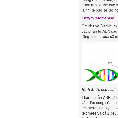
được nữa vì thế các 
lại thì tế bào sẽ lão 
Enzym telomerase
Greider và Blackburn 
các phân tử ADN sao 
rằng telomerase sẽ ch
Hình 3.
Cơ chế hoạt 
Thành phần ARN của te
vào đầu cùng của tel
telomere là enzym te
telomere và cả 2 tiể