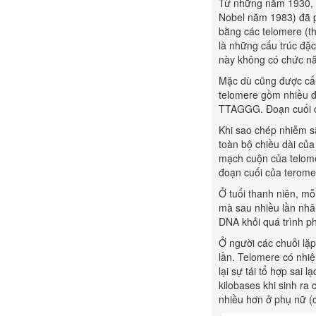
Từ những năm 1930, h
Nobel năm 1983) đã p
bằng các telomere (th
là những cấu trúc đặc
này không có chức nă
Mặc dù cũng được cấu
telomere gồm nhiều đo
TTAGGG. Đoạn cuối c
Khi sao chép nhiễm s
toàn bộ chiều dài của
mạch cuộn của telome
đoạn cuối của teromer
Ở tuổi thanh niên, mỗ
mà sau nhiều lần nhâ
DNA khỏi quá trình ph
Ở người các chuỗi lặp
lần. Telomere có nhi
lại sự tái tổ hợp sai
kilobases khi sinh ra 
nhiều hơn ở phụ nữ (c