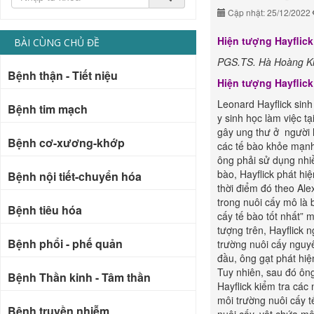
Cập nhật: 25/12/2022
Hiện tượng Hayflick
BÀI CÙNG CHỦ ĐỀ
PGS.TS. Hà Hoàng K
Bệnh thận - Tiết niệu
Hiện tượng Hayflick
Leonard Hayflick sinh
Bệnh tim mạch
y sinh học làm việc t
gây ung thư ở người 
Bệnh cơ-xương-khớp
các tế bào khỏe mạnh
ông phải sử dụng nhiề
bào, Hayflick phát hi
Bệnh nội tiết-chuyển hóa
thời điểm đó theo Ale
trong nuôi cấy mô là b
Bệnh tiêu hóa
cấy tế bào tốt nhất” 
tượng trên, Hayflick 
Bệnh phổi - phế quản
trường nuôi cấy nguy
đầu, ông gạt phát hiệ
Tuy nhiên, sau đó ông
Bệnh Thần kinh - Tâm thần
Hayflick kiểm tra các
môi trường nuôi cấy t
Bệnh truyền nhiễm