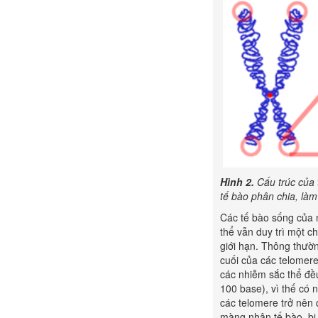
Hình 2.
Cấu trúc của 
tế bào phân chia, là
Các tế bào sống của 
thể vẫn duy trì một c
giới hạn. Thông thườn
cuối của các telomere
các nhiễm sắc thể đề
100 base), vì thế có 
các telomere trở nên
màng nhân tế bào, bị 