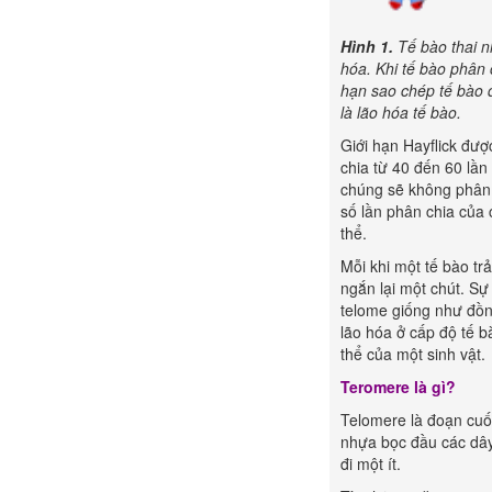
Hình 1.
Tế bào thai nh
hóa. Khi tế bào phân 
hạn sao chép tế bào đ
là lão hóa tế bào.
Giới hạn Hayflick đượ
chia từ 40 đến 60 lần
chúng sẽ không phân c
số lần phân chia của 
thể.
Mỗi khi một tế bào tr
ngắn lại một chút. Sự
telome giống như đồn
lão hóa ở cấp độ tế b
thể của một sinh vật.
Teromere là gì?
Telomere là đoạn cuố
nhựa bọc đầu các dây
đi một ít.