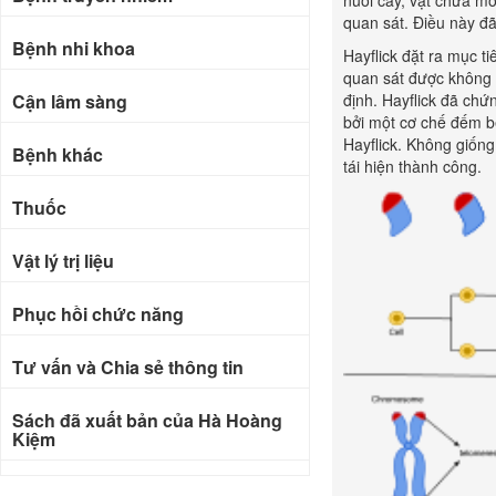
nuôi cấy, vật chứa mô
quan sát. Điều này đã 
Bệnh nhi khoa
Hayflick đặt ra mục 
quan sát được không p
Cận lâm sàng
định. Hayflick đã ch
bởi một cơ chế đếm b
Hayflick. Không giốn
Bệnh khác
tái hiện thành công.
Thuốc
Vật lý trị liệu
Phục hồi chức năng
Tư vấn và Chia sẻ thông tin
Sách đã xuất bản của Hà Hoàng
Kiệm
Bài báo khoa học