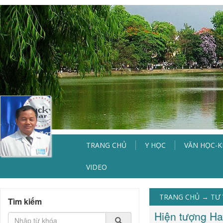
TRANG CHỦ
Y HỌC
VĂN HỌC-
VIDEO
TRANG CHỦ
→
TƯ 
Tìm kiếm
Hiện tượng Hay