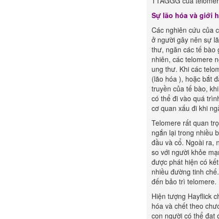
TTAGGG của telomere,
Sự lão hóa và giới h
Các nghiên cứu của cá
ở người gây nên sự lã
thư, ngăn các tế bào
nhiên, các telomere 
ung thư. Khi các telo
(lão hóa ), hoặc bắt 
truyền của tế bào, kh
có thể đi vào quá trì
cơ quan xấu đi khi ng
Telomere rất quan trọ
ngắn lại trong nhiều 
đầu và cổ. Ngoài ra,
so với người khỏe mạn
được phát hiện có kết
nhiều đường tinh chế
đến bảo trì telomere.
Hiện tượng Hayflick ch
hóa và chết theo chươ
con người có thể đạt 