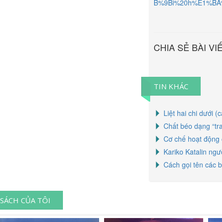
B%9Bi%20h%E1%BA%
CHIA SẺ BÀI VI
TIN KHÁC
Liệt hai chi dưới (
Chất béo dạng “tr
Cơ chế hoạt động
Kariko Katalin ng
Cách gọi tên các b
SÁCH CỦA TÔI