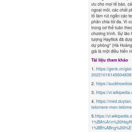
ưu cho mọi tế bào, cá
ngoại môi, các chất 
tố làm rút ngắn các t
phân chia tối đa. Vì 
trong cơ thể tuân theo
chương trình. Sự lão 
tượng Hayflick đã đượ
dự phòng" (Hà Hoàng K
già là một điều hiển n
Tài liệu tham khảo
1.
https://genk.vn/gio
20221016145604838
2.
https://suckhoedoi
3.
https://vi.wikipedia
4.
https://med.duytan.
telomere-men-telome
5.
https://vi.wikipe
1%BA%A1n%20Hayf
1%BB%ABng%20l%E