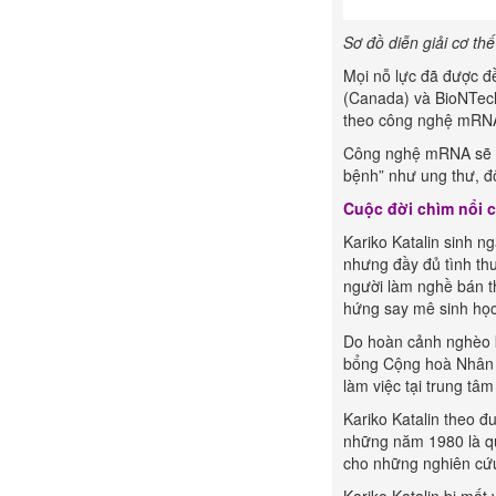
Sơ đồ diễn giải cơ t
Mọi nỗ lực đã được đề
(Canada) và BioNTech 
theo công nghệ mRNA 
Công nghệ mRNA sẽ kh
bệnh” như ung thư, đ
Cuộc đời chìm nổi c
Kariko Katalin sinh n
nhưng đầy đủ tình thư
người làm nghề bán th
hứng say mê sinh học 
Do hoàn cảnh nghèo k
bổng Cộng hoà Nhân dâ
làm việc tại trung t
Kariko Katalin theo đ
những năm 1980 là quố
cho những nghiên cứu