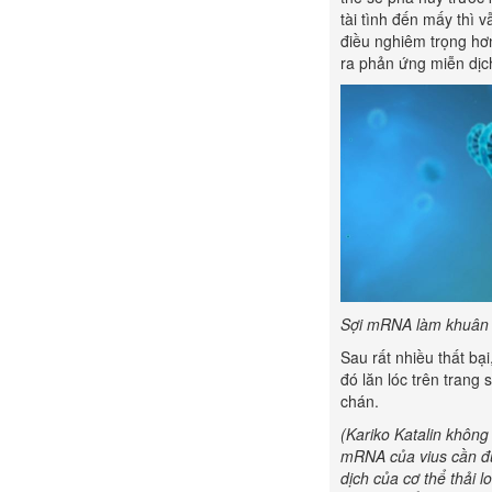
tài tình đến mấy thì v
điều nghiêm trọng hơ
ra phản ứng miễn dịc
Sợi mRNA làm khuân m
Sau rất nhiều thất b
đó lăn lóc trên trang
chán.
(Kariko Katalin không
mRNA của vius cần đư
dịch của cơ thể thải 