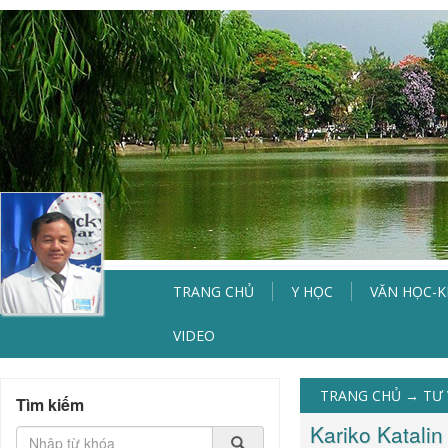
TRANG CHỦ
Y HỌC
VĂN HỌC-
VIDEO
TRANG CHỦ
→
TƯ 
Tìm kiếm
Kariko Katali