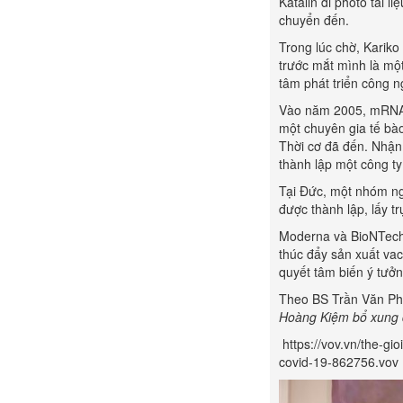
Katalin đi photo tài 
chuyển đến.
Trong lúc chờ, Karik
trước mắt mình là một
tâm phát triển công n
Vào năm 2005, mRNA p
một chuyên gia tế bà
Thời cơ đã đến. Nhận 
thành lập một công ty
Tại Đức, một nhóm ng
được thành lập, lấy 
Moderna và BioNTech 
thúc đẩy sản xuất va
quyết tâm biến ý tưởn
Theo BS Trần Văn Ph
Hoàng Kiệm bổ xung đ
https://vov.vn/the-gi
covid-19-862756.vov