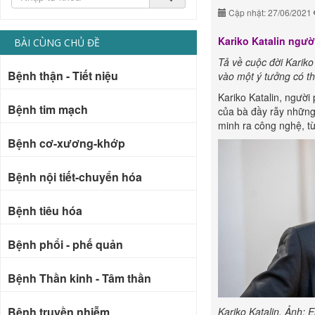
Cập nhật: 27/06/2021
Kariko Katalin
người
BÀI CÙNG CHỦ ĐỀ
Tả về cuộc đời Kariko
Bệnh thận - Tiết niệu
vào một ý tưởng có thể
Kariko Katalin, người 
Bệnh tim mạch
của bà đầy rẫy những
minh ra công nghệ, từ 
Bệnh cơ-xương-khớp
Bệnh nội tiết-chuyển hóa
Bệnh tiêu hóa
Bệnh phổi - phế quản
Bệnh Thần kinh - Tâm thần
Bệnh truyền nhiễm
Kariko Katalin. Ảnh: