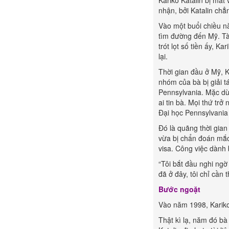
Kariko Katalin bị mất
nhận, bởi Katalin chẳ
Vào một buổi chiều nă
tìm đường đến Mỹ. Tài
trót lọt số tiền ấy, K
lại.
Thời gian đầu ở Mỹ, 
nhóm của bà bị giải t
Pennsylvania. Mặc dù 
ai tin bà. Mọi thứ tr
Đại học Pennsylvania 
Đó là quãng thời gian
vừa bị chẩn đoán mắc
visa. Công việc dành 
“Tôi bắt đầu nghi ngờ
đã ở đây, tôi chỉ cần 
Bước ngoặt
Vào năm 1998, Kariko 
Thật kì lạ, năm đó b