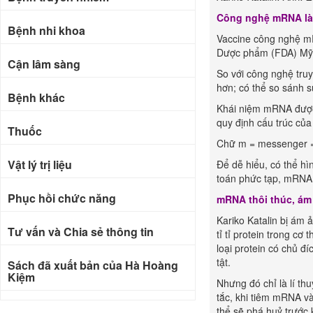
Công nghệ mRNA là
Bệnh nhi khoa
Vaccine công nghệ mR
Dược phẩm (FDA) Mỹ đ
Cận lâm sàng
So với công nghệ tru
hơn; có thể so sánh 
Bệnh khác
Khái niệm mRNA được 
quy định cấu trúc của 
Thuốc
Chữ m = messenger = 
Vật lý trị liệu
Để dễ hiểu, có thể hì
toán phức tạp, mRNA 
Phục hồi chức năng
mRNA thôi thúc, ám 
Kariko Katalin bị ám 
Tư vấn và Chia sẻ thông tin
tỉ tỉ protein trong c
loại protein có chủ đ
tật.
Sách đã xuất bản của Hà Hoàng
Kiệm
Nhưng đó chỉ là lí t
tắc, khi tiêm mRNA và
Bài báo khoa học
thể sẽ phá huỷ trước