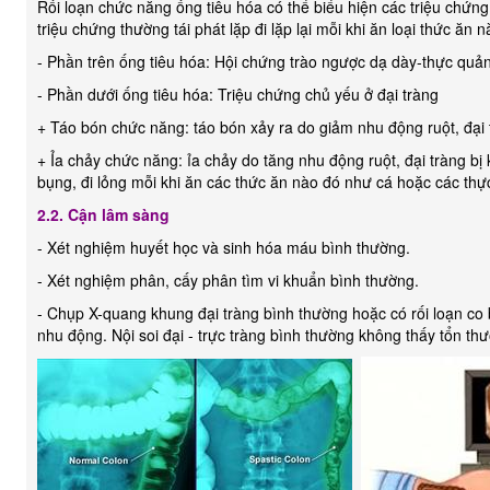
Rối loạn chức năng ống tiêu hóa có thể biểu hiện các triệu chứng
triệu chứng thường tái phát lặp đi lặp lại mỗi khi ăn loại thức ăn
- Phần trên ống tiêu hóa: Hội chứng trào ngược dạ dày-thực quản
- Phần dưới ống tiêu hóa: Triệu chứng chủ yếu ở đại tràng
+ Táo bón chức năng: táo bón xảy ra do giảm nhu động ruột, đại t
+ Ỉa chảy chức năng: ỉa chảy do tăng nhu động ruột, đại tràng b
bụng, đi lỏng mỗi khi ăn các thức ăn nào đó như cá hoặc các th
2.2. Cận lâm sàng
- Xét nghiệm huyết học và sinh hóa máu bình thường.
- Xét nghiệm phân, cấy phân tìm vi khuẩn bình thường.
- Chụp X-quang khung đại tràng bình thường hoặc có rối loạn co
nhu động. Nội soi đại - trực tràng bình thường không thấy tổn th