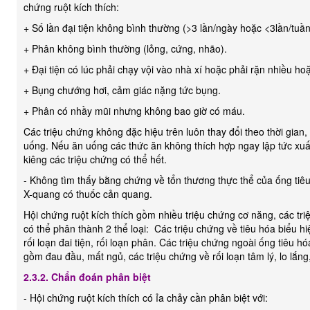
chứng ruột kích thích:
+ Số lần đại tiện không bình thường (>3 lần/ngày hoặc <3lần/tuần
+ Phân không bình thường (lỏng, cứng, nhão).
+ Đại tiện có lúc phải chạy vội vào nhà xí hoặc phải rặn nhiều h
+ Bụng chướng hơi, cảm giác nặng tức bụng.
+ Phân có nhầy mũi nhưng không bao giờ có máu.
Các triệu chứng không đặc hiệu trên luôn thay đổi theo thời gian
uống. Nếu ăn uống các thức ăn không thích hợp ngay lập tức xuất
kiêng các triệu chứng có thể hết.
- Không tìm thấy bằng chứng về tổn thương thực thể của ống tiêu
X-quang có thuốc cản quang.
Hội chứng ruột kích thích gồm nhiều triệu chứng cơ năng, các tri
có thể phân thành 2 thể loại: Các triệu chứng về tiêu hóa biểu h
rối loạn đai tiện, rối loạn phân. Các triệu chứng ngoài ống tiêu h
gồm đau đầu, mất ngủ, các triệu chứng về rối loạn tâm lý, lo lắn
2.3.2. Chẩn đoán phân biệt
- Hội chứng ruột kích thích có ỉa chảy cần phân biệt với: