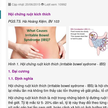
Cập nhật: 20/06/2015
Lượt xem: 10992
Hội chứng ruột kích thích
PGS.TS. Hà Hoàng Kiệm, BV 103
Hình 1. Hội chứng ruột kích thích (irritable bowel sydrome - IBS)
1. Đại cương
1.1. Định nghĩa
Hội chứng ruột kích thích (irritable bowel sydrome - IBS) là hội ch
lại nhiều lần mà không tìm thấy các tổn thương về giải phẫu, tổ c
Hội chứng ruột kích thích là một trong những bệnh lý đường ruột
thế giới. Tỷ lệ mắc từ 5- 20% dân số, tỷ lệ này thay đổi theo từn
nữ mắc gấp hai lần nam giới, hoàn cảnh xã hội có ảnh hưởng tới 