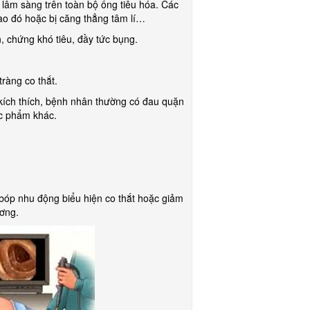
 lâm sàng trên toàn bộ ống tiêu hóa. Các
 nào đó hoặc bị căng thẳng tâm lí…
, chứng khó tiêu, đầy tức bụng.
ràng co thắt.
ị kích thích, bệnh nhân thường có đau quặn
ực phẩm khác.
 bóp nhu động biểu hiện co thắt hoặc giảm
ương.