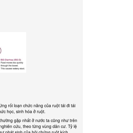
ứng rối loạn chức năng của ruột tái đi tái
hức học, sinh hóa ở ruột.
 thường gặp nhất ở nước ta cũng như trên
g nghiên cứu, theo từng vùng dân cư. Tỷ lệ
sự phát sinh của hội chứng ruột kích