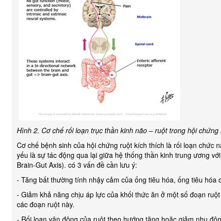
Hình 2. Cơ chế rối loạn trục thần kinh não – ruột trong hội chứng 
Cơ chế bệnh sinh của hội chứng ruột kích thích là rối loạn chức n
yếu là sự tác động qua lại giữa hệ thống thần kinh trung ương với
Brain-Gut Axis). có 3 vấn đề cần lưu ý:
- Tăng bất thường tính nhậy cảm của ống tiêu hóa, ống tiêu hóa dễ
- Giảm khả năng chịu áp lực của khối thức ăn ở một số đoạn ruột
các đoạn ruột này.
- Rối loạn vận động của ruột theo hướng tăng hoặc giảm nhu độn