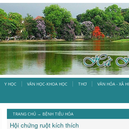
Y HỌC
VĂN HỌC-KHOA HỌC
THƠ
VĂN HÓA - XÃ H
TRANG CHỦ
→
BỆNH TIÊU HÓA
Hội chứng ruột kích thích