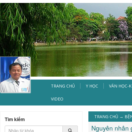
TRANG CHỦ
Y HỌC
VĂN HỌC-
VIDEO
TRANG CHỦ
→
BỆN
Tìm kiếm
Nguyên nhân gâ