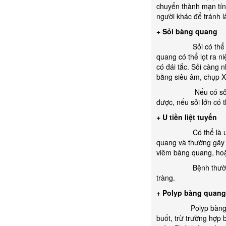
chuyển thành mạn tính
người khác để tránh l
+ Sỏi bàng quang
Sỏi có thể hình th
quang có thể lọt ra ni
có đái tắc. Sỏi càng 
bằng siêu âm, chụp X
Nếu có sỏi bàng qu
được, nếu sỏi lớn có 
+ U tiền liệt tuyến
Có thể là u xơ hoặc 
quang và thường gây ra
viêm bàng quang, hoặc
Bệnh thường gặp ở đ
tràng.
+ Polyp bàng quang
Polyp bàng quang có
buốt, trừ trường hợp 