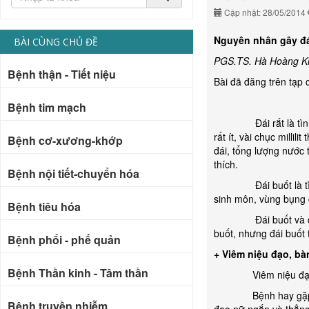
Cập nhật: 28/05/2014
Nguyên nhân gây đái
BÀI CÙNG CHỦ ĐỀ
PGS.TS. Hà Hoàng K
Bệnh thận - Tiết niệu
Bài đã đăng trên tạp 
Bệnh tim mạch
Đái rắt là tình trạn
rất ít, vài chục milli
Bệnh cơ-xương-khớp
đái, tổng lượng nước t
thích.
Bệnh nội tiết-chuyển hóa
Đái buốt là tình tr
sinh môn, vùng bụng d
Bệnh tiêu hóa
Đái buốt và đái rắt
buốt, nhưng đái buốt 
Bệnh phổi - phế quản
+ Viêm niệu đạo, b
Bệnh Thần kinh - Tâm thần
Viêm niệu đạo, bàng
Bệnh hay gặp ở trẻ
Bệnh truyền nhiễm