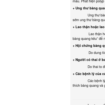
máu. Phát hiện polyp
+ Ung thư bàng qu
Ung thư bàng quang 
sớm ung thư bàng qua
+ Lao thận hoặc la
Lao thận hoặc lao b
bàng quang kêu” để nó
+ Hội chứng bàng 
Do dung tích bàng 
+ Người có thai ở b
Do thai to đè vào b
+ Các bệnh lý của 
Các bệnh lý của cá
thích bàng quang và g