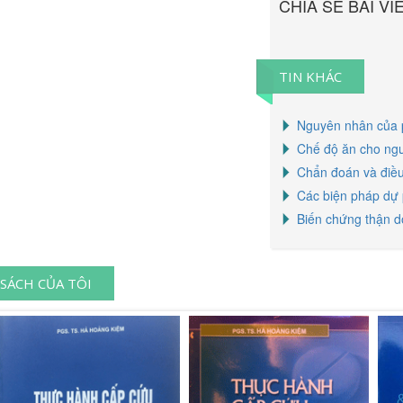
CHIA SẺ BÀI VI
TIN KHÁC
Nguyên nhân của p
Chế độ ăn cho ng
Chẩn đoán và điều 
Các biện pháp dự 
Biến chứng thận d
SÁCH CỦA TÔI