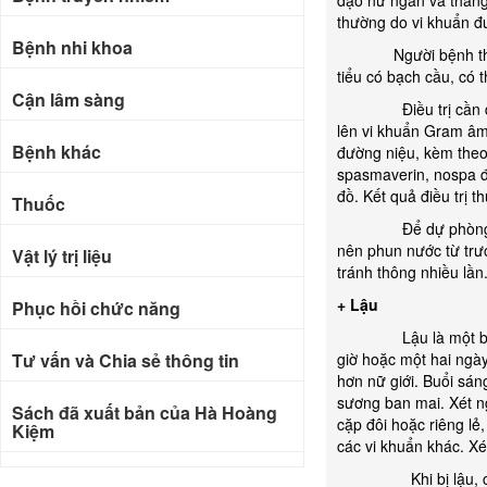
đạo nữ ngắn và thẳn
thường do vi khuẩn đ
Bệnh nhi khoa
Người bệnh thường c
tiểu có bạch cầu, có 
Cận lâm sàng
Điều trị cần dùng k
lên vi khuẩn Gram âm
Bệnh khác
đường niệu, kèm theo
spasmaverin, nospa đ
đồ. Kết quả điều trị t
Thuốc
Để dự phòng, cần c
nên phun nước từ trướ
Vật lý trị liệu
tránh thông nhiều lần
+ Lậu
Phục hồi chức năng
Lậu là một bệnh hoa
Tư vấn và Chia sẻ thông tin
giờ hoặc một hai ngày
hơn nữ giới. Buổi sán
sương ban mai. Xét ng
Sách đã xuất bản của Hà Hoàng
cặp đôi hoặc riêng lẻ
Kiệm
các vi khuẩn khác. Xé
Khi bị lậu, cần đi k
Bài báo khoa học