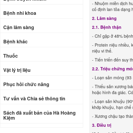
- Nhuộm miễn dịch h
cố định lan tỏa dạng 
Bệnh nhi khoa
2. Lâm sàng
Cận lâm sàng
2.1. Bệnh thận
- Chỉ gặp ở 48% bệnh
Bệnh khác
- Protein niệu nhiều,
niệu vi thể.
Thuốc
- Tiến triển đến suy 
2.2. Triệu chứng mó
Vật lý trị liệu
- Loạn sản móng (93 -
Phục hồi chức năng
- Thiểu sản xương bá
hoặc hình đa giác. Có
Tư vấn và Chia sẻ thông tin
- Loạn sản khuỷu (90
khớp khuỷu, hạn chể 
Sách đã xuất bản của Hà Hoàng
- Xương chậu tạo thà
Kiệm
3. Điều trị
Bài báo khoa học