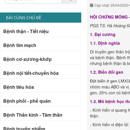
Cập nhật: 25/04/2020
HỘI CHỨNG MÓNG 
BÀI CÙNG CHỦ ĐỀ
PGS.TS. Hà Hoàng Ki
Bệnh thận - Tiết niệu
1. Đại cương
1.1. Định nghĩa
Bệnh tim mạch
Di truyền gen thân tr
và bệnh thận. Bệnh th
Bệnh cơ-xương-khớp
nhưng bệnh thận là b
1.2. Biến đổi gen
Bệnh nội tiết-chuyển hóa
Đột biến ở gen LMX1B
Bệnh tiêu hóa
nhóm máu ABO và vị t
gen, 25% con có bệnh
Bệnh phổi - phế quản
1.3. Mô bệnh học t
- Kính hiển vi quang 
Bệnh Thần kinh - Tâm thần
thận.
- Kính hiển vi điện tử
Bệnh truyền nhiễm