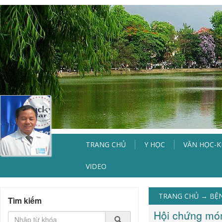
TRANG CHỦ
Y HỌC
VĂN HỌC-
VIDEO
TRANG CHỦ
→
BỆN
Tìm kiếm
Hội chứng mó