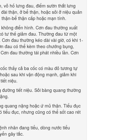
n, vỗ hố lưng đau, điểm sườn thắt lưng
 đài thận, ở bể thận, hoặc sỏi ở niệu quản
m thận-bể thận cấp hoặc mạn tính.
c không điển hình. Cơn đau thường xuất
 có tư thế giảm đau. Thường đau từ một
 Cơn đau thường kéo dài vài giờ, có khi 1-
 cơn đau có thể kèm theo chướng bụng,
Cơn đau thường tái phát nhiều lần. Cơn
 cốc thấy cả ba cốc có màu đỏ tương tự
 hoặc sau khi vận động mạnh, giảm khi
iết niệu.
ương đường tiết niệu. Sỏi bàng quang thường
nặng.
 bàng quang nặng hoặc ứ mủ thận. Tiểu đục
ó tiểu đục, nhưng cũng có thể sốt cao rét
 Bệnh nhân đang tiểu, dòng nước tiểu
yển gây tắc.