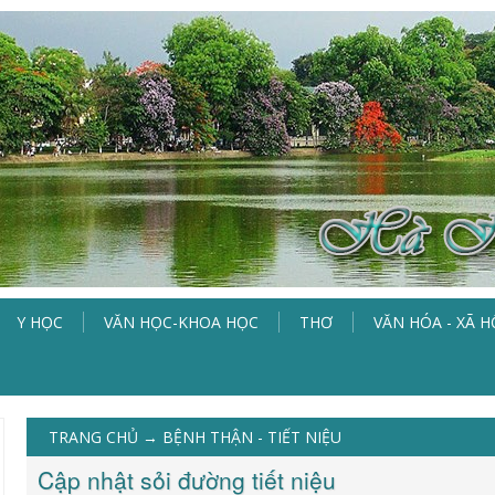
Y HỌC
VĂN HỌC-KHOA HỌC
THƠ
VĂN HÓA - XÃ H
TRANG CHỦ
→
BỆNH THẬN - TIẾT NIỆU
Cập nhật sỏi đường tiết niệu