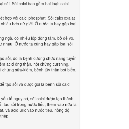
ỏi. Sỏi calci bao gồm hai loại: calci
 hợp với calci phosphat. Sỏi calci oxalat
 nhiều hơn nữ giới. Ở nước ta hay gặp loại
g ngà, có nhiều lớp đồng tâm, bở dễ vỡ,
ư nhau. Ở nước ta cũng hay gặp loại sỏi
 sỏi, đó là bệnh cường chức năng tuyến
iễm acid ống thận, hội chứng curshing,
hội chứng sữa-kiềm, bệnh tủy thận bọt biển.
ạo sỏi và được gọi là bệnh sỏi calci
 yếu tố nguy cơ, sỏi calci được tạo thành
t tạo sỏi trong nước tiểu, thêm vào nữa là
lat, và acid uric vào nước tiểu, nồng độ
 thấp.