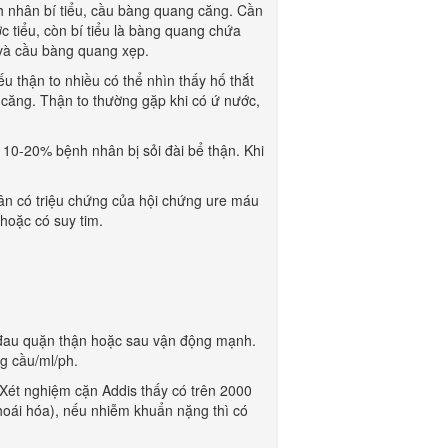
ệnh nhân bí tiểu, cầu bàng quang căng. Cần
c tiểu, còn bí tiểu là bàng quang chứa
 và cầu bàng quang xẹp.
u thận to nhiều có thể nhìn thấy hố thắt
 căng. Thận to thường gặp khi có ứ nước,
 10-20% bệnh nhân bị sỏi đài bể thận. Khi
ân có triệu chứng của hội chứng ure máu
hoặc có suy tim.
n đau quặn thận hoặc sau vận động mạnh.
g cầu/ml/ph.
 Xét nghiệm cặn Addis thấy có trên 2000
hoái hóa), nếu nhiễm khuẩn nặng thì có