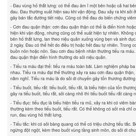
- Đau vùng hố thắt lưng: có thể đau âm ỉ một bên hoặc cả hai bê
đau. Đau thường xuất hiện sau khi vận động. Đau xảy ra khi sỏi ở
gây bán tắc đường tiết niệu. Cũng có thể đau do biến chứng viê
- Cơn đau quặn thận: cơn đau quặn thận có thể là điển hình hoặ
hiện khi vận động, nhưng cũng có thể xuất hiện tự nhiên. Không
bên hố thắt lưng, lan theo niệu quản xuống vùng bẹn và sinh dục.
2 ngày. Đau có thể hết do điều trị hoặc hết đau tự nhiên. Trong
buồn nôn hoặc nôn. Sau cơn đau bệnh nhân thường tiểu ra máu. 
đau quặn thận điển hình thường do sỏi niệu quản.
- Tiểu ra máu đại thể: tiểu ra máu toàn bãi. Làm nghiệm pháp ba
nhau. Tiểu ra máu đại thể thường xảy ra sau cơn đau quặn thận,
nằm nghỉ. Tiểu ra máu là do sỏi di chuyển gây tổn thương đường t
- Tiểu buốt, tiểu rắt: tiểu buốt, tiểu rắt, là biểu hiện của tổn th
gây ra tiểu buốt, tiểu rắt, sỏi càng nhỏ thì tiểu buốt tiểu rắt càng 
- Tiểu đục: tiểu đục là biểu hiện tiểu ra mủ, xảy ra khi có viêm
thường kèm theo tiểu buốt, tiểu rắt. Có thể không có sốt mà chỉ c
run, đau vùng hố thắt lưng.
- Tiểu tắc: khi có sỏi bàng quang có thể có triệu chứng tiểu tắc.
ngừng đột ngột, kèm theo buốt vùng tầng sinh môn, do sỏi di chu