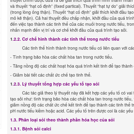
thuyết chính được đưa ra để giải thích quá trình hình thành nhân sỏ
và thuyết “hạt cố định” (fixed partical). Thuyết “hạt tự do” giải th
(trong lòng ống thận). Thuyết “hạt cố định” giải thích khởi đầu tạ
mô kẽ thận). Cả hai thuyết đều chấp nhận, khởi đầu của quá trình
đến việc tạo thành các tinh thể của các muối trong nước tiểu, tro
nhấn mạnh đến vị trí và cơ chế khởi đầu của quá trình tạo sỏi.
1
.2.2. Cơ chế hình thành các tinh thể trong nước tiểu
Các tinh thể hình thành trong nước tiểu có liên quan với các
- Tình trạng bão hòa các chất hòa tan trong nước tiểu.
- Tăng nồng độ các chất hoạt hóa quá trình kết tinh để tạo thành 
- Giảm bài tiết các chất ức chế tạo tinh thể.
1
.2.3. Lý thuyết tổng hợp các yếu tố tạo sỏi
Các tác giả theo lý thuyết này đã kết hợp các yếu tố có vai trò
tạo sỏi như: tình trạng bão hòa các chất hòa tan trong nước tiểu
giảm nồng độ các chất ức chế kết tinh để tạo thành các tinh thể t
pH nước tiểu kiềm hoặc acid. Các yếu tố trên được coi là các yếu 
1.3. Phân loại sỏi theo thành phần hóa học của sỏi
1.3.1. Bệnh sỏi calci