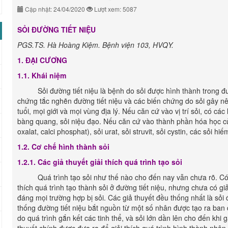
Cập nhật: 24/04/2020
Lượt xem: 5087
SỎI ĐƯỜNG TIẾT NIỆU
PGS.TS. Hà Hoàng Kiệm. Bệnh viện 103, HVQY.
1. ĐẠI CƯƠNG
1.1. Khái niệm
Sỏi đường tiết niệu là bệnh do sỏi được hình thành trong đườn
chứng tắc nghẽn đường tiết niệu và các biến chứng do sỏi gây n
tuổi, mọi giới và mọi vùng địa lý. Nếu căn cứ vào vị trí sỏi, có các 
bàng quang, sỏi niệu đạo. Nếu căn cứ vào thành phần hóa học của s
oxalat, calci phosphat), sỏi urat, sỏi struvit, sỏi cystin, các sỏi hi
1.2. Cơ chế hình thành sỏi
1.2.1. Các giả thuyết giải thích quá trình tạo sỏi
Quá trình tạo sỏi như thế nào cho đến nay vẫn chưa rõ. Có nh
thích quá trình tạo thành sỏi ở đường tiết niệu, nhưng chưa có gi
đáng mọi trường hợp bị sỏi. Các giả thuyết đều thống nhất là sỏi 
thống đường tiết niệu bắt nguồn từ một số nhân được tạo ra ban
do quá trình gắn kết các tinh thể, và sỏi lớn dần lên cho đến khi 