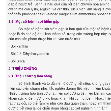
gặp ở người trẻ. Bệnh là hậu quả của rối loạn chuyển hóa amino a
cystin mà còn lysin, arginin, và ornithin. Biểu hiện lâm sàng là c
thể thấy phosphat calci và/hoặc magnesium ammonium phosphat li
3.5. Một số bệnh sỏi hiếm gặp
Có một số bệnh sỏi hiếm gặp là hậu quả của một số bệnh ch
hoặc là do chế độ ăn. Hình thành sỏi trong các trường hợp này, có
của các sản phẩm được bài tiết vào nước tiểu.
- Sỏi xanthin
- Sỏi 2,8-Dihydroxyadenin
- Sỏi Silica
2. TRIỆU CHỨNG
2.1. Triệu chứng lâm sàng
Sỏi hình thành và to dần lên ở đường tiết niệu, không gây ra
hiện các biến chứng như: tắc nghẽn đường tiết niệu, nhiễm khuẩn 
Nhiều trường hợp tình cờ phát hiện sỏi đường tiết niệu khi làm 
khám sức khỏe thường kỳ, hoặc khám khi có một bệnh khác. Triệ
rất thay đổi, có thể rầm rộ như cơn đau quặn thận, hoặc âm thầm
đường tiết niệu lại dễ chẩn đoán bằng các xét nghiệm hình ảnh.