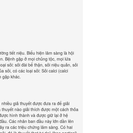
g tiết niệu. Biểu hiện lâm sàng là hội
ên. Bệnh gặp ở mọi chủng tộc, mọi lứa
loại sỏi: sỏi đài bể thận, sỏi niệu quản, sỏi
ỏi, có các loại sỏi: Sỏi calci (calci
ếm gặp khác.
iều giả thuyết được đưa ra để giải
ả thuyết nào giải thích được một cách thỏa
được hình thành và được giữ lại ở hệ
 đầu. Các nhân ban đầu này lớn dần lên
gây ra các triệu chứng lâm sàng. Có hai