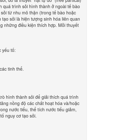
i, đó là thuyết “hạt tự do” (free partical)
ích quá trình sỏi hình thành ở ngoài tế bào
o sỏi từ nhu mô thận (trong tế bào hoặc
 tạo sỏi là hiện tượng sinh hóa liên quan
ng những điều kiện thích hợp. Mỗi thuyết
 yếu tố:
các tinh thể.
 hình thành sỏi để giải thích quá trình
, tăng nồng độ các chất hoạt hóa và/hoặc
rong nước tiểu, thể tích nước tiểu giảm,
tố nguy cơ tạo sỏi.