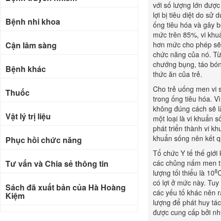
với số lượng lớn được
lợi bị tiêu diệt do s
Bệnh nhi khoa
ống tiêu hóa và gây b
mức trên 85%, vi khuẩ
Cận lâm sàng
hơn mức cho phép sẽ 
chức năng của nó. Từ 
chướng bụng, táo bón,
Bệnh khác
thức ăn của trẻ.
Cho trẻ uống men vi s
Thuốc
trong ống tiêu hóa. V
không đúng cách sẽ là
Vật lý trị liệu
một loại là vi khuẩn 
phát triển thành vi k
khuẩn sống nên kết q
Phục hồi chức năng
Tổ chức Y tế thế giới
Tư vấn và Chia sẻ thông tin
các chủng nấm men 
8
lượng tối thiểu là 10
C
có lợi ở mức này. Tuy 
Sách đã xuất bản của Hà Hoàng
các yếu tố khác nên r
Kiệm
lượng để phát huy tá
được cung cấp bởi nh
Bài báo khoa học