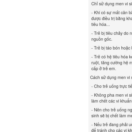
Chỉ sử dụng men vi si
- Khi có sự mất cân b
được điều trị bằng khá
tiêu hóa...
- Trẻ bị tiêu chảy do
nguồn gốc.
- Trẻ bị táo bón hoặc
- Trẻ có hệ tiêu hóa 
ruột, tăng cường hệ 
cấp ở trẻ em.
Cách sử dụng men vi 
- Cho trẻ uống trực t
- Không pha men vi s
làm chết các vi khuẩ
- Nên cho trẻ uống ng
sinh sẽ bị chết làm 
- Nếu trẻ đang phải u
để tránh cho các vi k