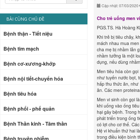
Cập nhật: 07/03/2020
Cho trẻ uống men vi
BÀI CÙNG CHỦ ĐỀ
PGS.TS. Hà Hoàng K
Bệnh thận - Tiết niệu
Khi trẻ bị tiêu chảy,
mách nhau mua men ti
Bệnh tim mạch
cha mẹ bị nhầm lẫn g
nhầm tưởng là một lo
dụng, nếu dùng nhầm 
Bệnh cơ-xương-khớp
Men tiêu hóa còn gọi 
như tuyến nước bọt, t
Bệnh nội tiết-chuyển hóa
hấp thu thức ăn, như 
ăn. Các men proteinas
Bệnh tiêu hóa
Men vi sinh còn gọi l
khi uống vào ống tiêu
Bệnh phổi - phế quản
hại gây bệnh. Trong h
phát triển trong ống 
Bệnh Thần kinh - Tâm thần
có lợi cho cơ thể. Cá
Hệ vi khuẩn thứ hai l
trong điều kiện bình 
Bệnh truyền nhiễm