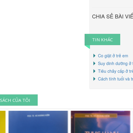
CHIA SẺ BÀI VI
TIN KHÁC
Co giật ở trẻ em
Suy dinh dưỡng ở 
Tiêu chảy cấp ở t
Cách tính tuổi và t
SÁCH CỦA TÔI