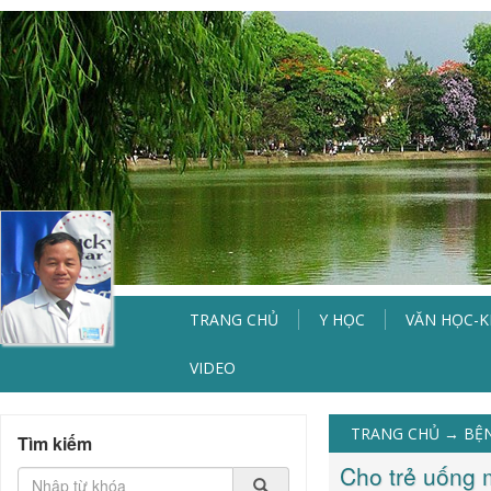
TRANG CHỦ
Y HỌC
VĂN HỌC-
VIDEO
TRANG CHỦ
→
BỆ
Tìm kiếm
Cho trẻ uống 