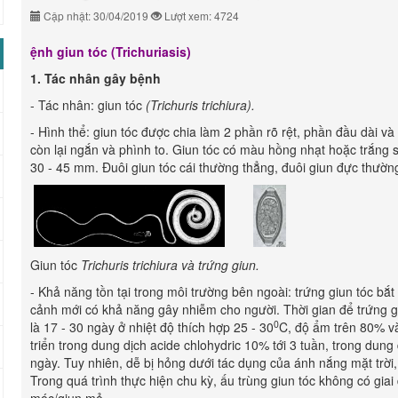
Cập nhật: 30/04/2019
Lượt xem: 4724
ệnh giun tóc (Trichuriasis)
1. Tác nhân gây bệnh
- Tác nhân: giun tóc
(Trichuris trichiura).
- Hình thể: giun tóc được chia làm 2 phần rõ rệt, phần đầu dài và
còn lại ngắn và phình to. Giun tóc có màu hồng nhạt hoặc trắng s
30 - 45 mm. Đuôi giun tóc cái thường thẳng, đuôi giun đực thườn
Giun tóc
Trichuris trichiura và trứng giun.
- Khả năng tồn tại trong môi trường bên ngoài: trứng giun tóc bắt 
cảnh mới có khả năng gây nhiễm cho người. Thời gian để trứng g
0
là 17 - 30 ngày ở nhiệt độ thích hợp 25 - 30
C, độ ẩm trên 80% và
triển trong dung dịch acide chlohydric 10% tới 3 tuần, trong dung 
ngày. Tuy nhiên, dễ bị hỏng dưới tác dụng của ánh nắng mặt trời,
Trong quá trình thực hiện chu kỳ, ấu trùng giun tóc không có gia