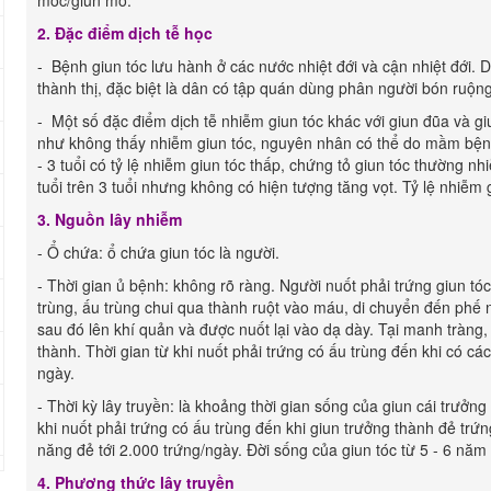
móc/giun mỏ.
2. Đặc điểm dịch tễ học
- Bệnh giun tóc lưu hành ở các nước nhiệt đới và cận nhiệt đới.
thành thị, đặc biệt là dân có tập quán dùng phân người bón ruộng
- Một số đặc điểm dịch tễ nhiễm giun tóc khác với giun đũa và gi
như không thấy nhiễm giun tóc, nguyên nhân có thể do mầm bệnh 
- 3 tuổi có tỷ lệ nhiễm giun tóc thấp, chứng tỏ giun tóc thường 
tuổi trên 3 tuổi nhưng không có hiện tượng tăng vọt. Tỷ lệ nhiễm
3. Nguồn lây nhiễm
- Ổ chứa: ổ chứa giun tóc là người.
- Thời gian ủ bệnh: không rõ ràng. Người nuốt phải trứng giun tóc
trùng, ấu trùng chui qua thành ruột vào máu, di chuyển đến phế na
sau đó lên khí quản và được nuốt lại vào dạ dày. Tại manh tràng, 
thành. Thời gian từ khi nuốt phải trứng có ấu trùng đến khi có các
ngày.
- Thời kỳ lây truyền: là khoảng thời gian sống của giun cái trưởng 
khi nuốt phải trứng có ấu trùng đến khi giun trưởng thành đẻ trứ
năng đẻ tới 2.000 trứng/ngày. Đời sống của giun tóc từ 5 - 6 năm
4. Phương thức lây truyền