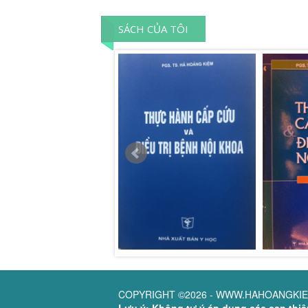
SÁCH CỦA TÔI
COPYRIGHT ©2026 - WWW.HAHOANGKIE