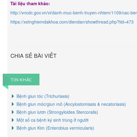
Tài liệu tham khảo:
http://vncdc.gov.vn/vi/danh-muc-benh-truyen-nhiem/1109/cac-be
https://xetnghiemdakhoa.com/diendan/showthread.php?tid=473
CHIA SẺ BÀI VIẾT
TIN KHÁC
Bệnh giun tóc (Trichuriasis)
Bệnh giun móc/giun mỏ (Ancylostomiasis & necatoriasis)
Bệnh giun lươn (Strongyloides Stercoralis)
Một số ca bệnh ký sinh trùng ở người
Bệnh giun Kim (Enterobius vermicularis)