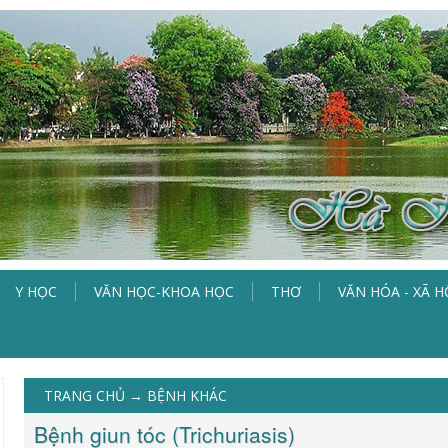
Y HỌC
VĂN HỌC-KHOA HỌC
THƠ
VĂN HÓA - XÃ H
TRANG CHỦ
→
BỆNH KHÁC
Bệnh giun tóc (Trichuriasis)