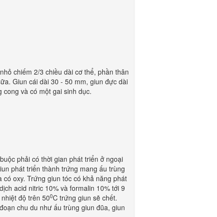
 nhỏ chiếm 2/3 chiều dài cơ thể, phần thân
ữa. Giun cái dài 30 - 50 mm, giun đực dài
g cong và có một gai sinh dục.
buộc phải có thời gian phát triển ở ngoại
iun phát triển thành trứng mang ấu trùng
 có oxy. Trứng giun tóc có khả năng phát
dịch acid nitric 10% và formalin 10% tới 9
0
 nhiệt độ trên 50
C trứng giun sẽ chết.
i đoạn chu du như ấu trùng giun đũa, giun