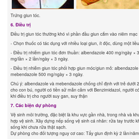
Trứng giun tóc.
6. Điều trị
Điều trị giun tóc thường khó vì phần đầu giun cắm vào niêm mạc 
- Chọn thuốc có tác dụng với nhiều loại giun, ít độc, dùng một li
- Điều trị nhiễm giun tóc đơn thuần: albendazole 400 mg/ngày 
mg/lần × 2 lần/ngày × 3 ngày.
- Điều trị nhiễm giun tóc phối hợp giun móc/giun mỏ: albendazo
mebendazole 500 mg/ngày × 3 ngày.
Chú ý: albendazole và mebendazole chống chỉ định với trẻ dưới 2
cho con bú, người có tiền sử mẫn cảm với Benzimidazol, người c
khi điều trị cho người suy gan, suy thận
7. Các biện dự phòng
Vệ sinh môi trường, đặc biệt là khu vực gần nhà, trong nhà và kh
hợp vệ sinh. Xây dựng nếp sống vệ sinh cá nhân: rửa tay trước k
sống khi chưa rửa thật sạch.
Dự phòng cho đối tượng nguy cơ cao: Tẩy giun định kỳ 2 lần/năm