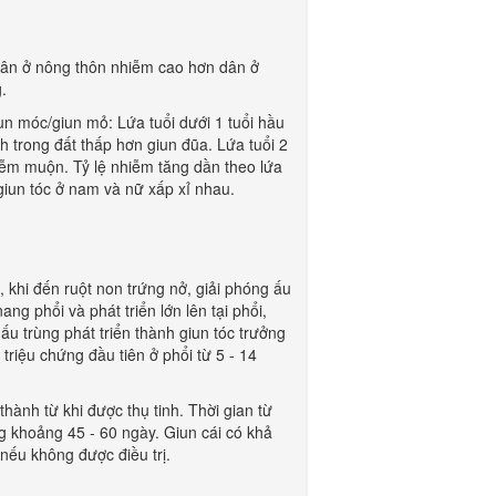
 Dân ở nông thôn nhiễm cao hơn dân ở
.
un móc/giun mỏ: Lứa tuổi dưới 1 tuổi hầu
trong đất thấp hơn giun đũa. Lứa tuổi 2
nhiễm muộn. Tỷ lệ nhiễm tăng dần theo lứa
 giun tóc ở nam và nữ xấp xỉ nhau.
, khi đến ruột non trứng nở, giải phóng ấu
ng phổi và phát triển lớn lên tại phổi,
ấu trùng phát triển thành giun tóc trưởng
 triệu chứng đầu tiên ở phổi từ 5 - 14
thành từ khi được thụ tinh. Thời gian từ
ng khoảng 45 - 60 ngày. Giun cái có khả
 nếu không được điều trị.