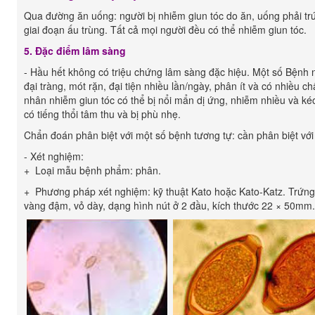
Qua đường ăn uống: người bị nhiễm giun tóc do ăn, uống phải trứn
giai đoạn ấu trùng. Tất cả mọi người đều có thể nhiễm giun tóc.
5. Đặc điểm lâm sàng
- Hầu hết không có triệu chứng lâm sàng đặc hiệu. Một số Bệnh 
đại tràng, mót rặn, đại tiện nhiều lần/ngày, phân ít và có nhiều 
nhân nhiễm giun tóc có thể bị nổi mẩn dị ứng, nhiễm nhiều và ké
có tiếng thổi tâm thu và bị phù nhẹ.
Chẩn đoán phân biệt với một số bệnh tương tự: cần phân biệt với
- Xét nghiệm:
+ Loại mẫu bệnh phẩm: phân.
+ Phương pháp xét nghiệm: kỹ thuật Kato hoặc Kato-Katz. Trứng
vàng đậm, vỏ dày, dạng hình nút ở 2 đầu, kích thước 22 × 50mm.