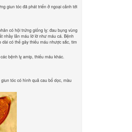
g giun tóc đã phát triển ở ngoại cảnh tới
nhân có hội trứng giống lỵ: đau bụng vùng
chất nhầy lẫn máu lờ lờ như máu cá. Bệnh
o dài có thể gây thiếu máu nhược sắc, tim
 các bệnh lỵ amip, thiếu máu khác.
 giun tóc có hình quả cau bổ dọc, màu