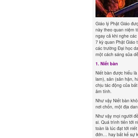
Giáo lý Phật Giáo đượ
này theo quan niệm tô
ngay cả khi nghe các 
7 kỳ quan Phật Giáo 
các trường Đại học d
một cách sáng sủa dễ 
1. Niết bàn
Niết bàn được hiểu là
lam), sân (sân hận, h
chịu tác động của bất
âm tính.
Như vậy Niết bàn không
nơi chốn, một địa dan
Như vậy mọi người đều
si. Quá trình tiến tới
toàn là lúc đạt tới ni
đớn… hay bất kể sự k