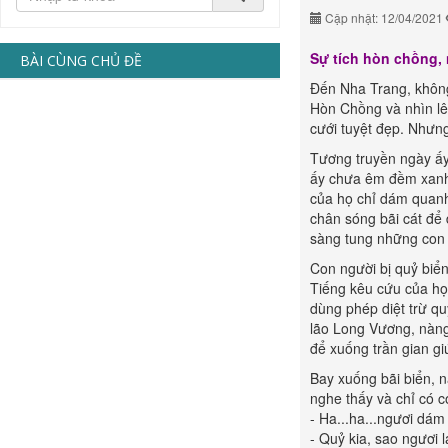
Cập nhật: 12/04/2021
Sự tích hòn chồng, 
BÀI CÙNG CHỦ ĐỀ
Đến Nha Trang, không
Hòn Chồng và nhìn lên
cưới tuyệt đẹp. Nhưng
Tương truyền ngày ấy 
ấy chưa êm đềm xanh 
của họ chỉ dám quanh
chân sóng bãi cát để 
sàng tung những con 
Con người bị quỷ biể
Tiếng kêu cứu của họ 
dùng phép diệt trừ qu
lão Long Vương, nàng 
để xuống trần gian gi
Bay xuống bãi biển, n
nghe thấy và chỉ có c
- Ha...ha...ngươi dám
- Quỷ kia, sao ngươi 