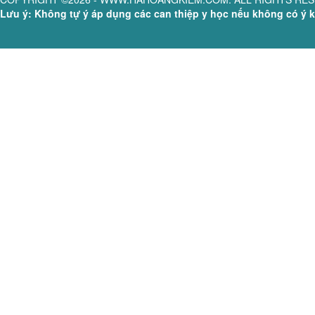
Lưu ý: Không tự ý áp dụng các can thiệp y học nếu không có ý ki