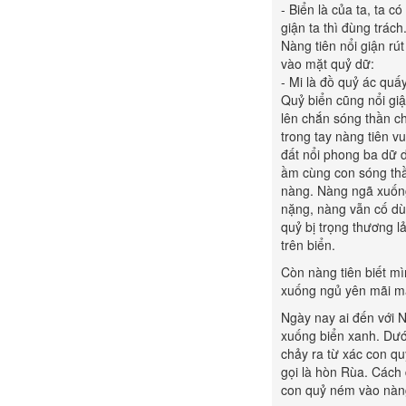
- Biển là của ta, ta 
giận ta thì đùng trách.
Nàng tiên nổi giận r
vào mặt quỷ dữ:
- Mi là đồ quỷ ác quấy 
Quỷ biển cũng nổi giậ
lên chắn sóng thần c
trong tay nàng tiên 
đất nổi phong ba dữ d
ầm cùng con sóng thầ
nàng. Nàng ngã xuống
nặng, nàng vẫn cố dù
quỷ bị trọng thương l
trên biển.
Còn nàng tiên biết m
xuống ngủ yên mãi mã
Ngày nay ai đến với 
xuống biển xanh. Dướ
chảy ra từ xác con qu
gọi là hòn Rùa. Cách 
con quỷ ném vào nàng