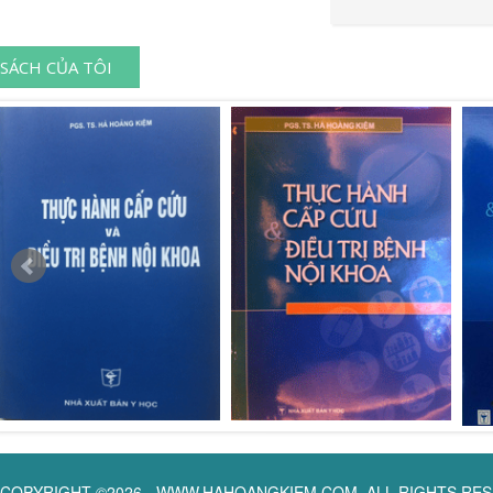
SÁCH CỦA TÔI
COPYRIGHT ©2026 - WWW.HAHOANGKIEM.COM. ALL RIGHTS RE