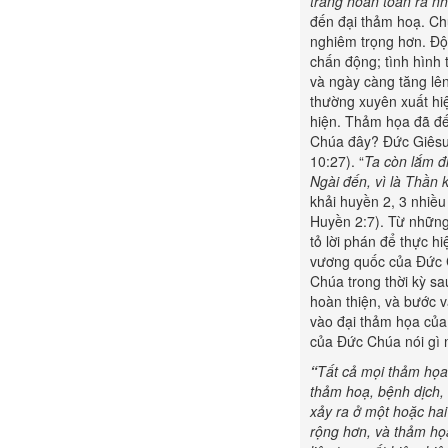
trăng hoàn toàn ra n
đến đại thảm hoạ. C
nghiêm trọng hơn. Độn
chấn động; tình hình 
và ngày càng tăng lên
thường xuyên xuất hiệ
hiện. Thảm họa đã đến
Chúa đây? Đức Giêsu
10:27). “
Ta còn lắm đ
Ngài đến, vì là Thần k
khải huyền 2, 3 nhiều l
Huyền 2:7). Từ những l
tỏ lời phán để thực h
vương quốc của Đức C
Chúa trong thời kỳ sa
hoàn thiện, và bước v
vào đại thảm họa của 
của Đức Chúa nói gì n
“
Tất cả mọi thảm họa 
thảm hoạ, bệnh dịch,
xảy ra ở một hoặc hai
rộng hơn, và thảm họ