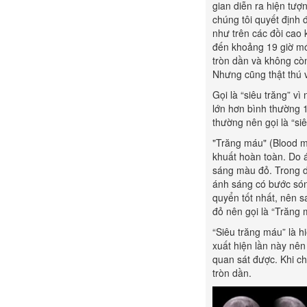
gian diễn ra hiện tượ
chúng tôi quyết định 
như trên các đồi cao
đến khoảng 19 giờ mới
tròn dần và không cò
Nhưng cũng thật thú v
Gọi là “siêu trăng” v
lớn hơn bình thường 14
thường nên gọi là “si
"Trăng máu" (Blood mo
khuất hoàn toàn. Do á
sáng màu đỏ. Trong d
ánh sáng có bước són
quyển tốt nhất, nên s
đỏ nên gọi là “Trăng 
“Siêu trăng máu” là h
xuất hiện lần này nên
quan sát được. Khi chú
tròn dần.