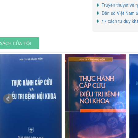
Truyền thuyết về “
Dân số Việt Nam 2
17 cách tư duy kh
SÁCH CỦA TÔI