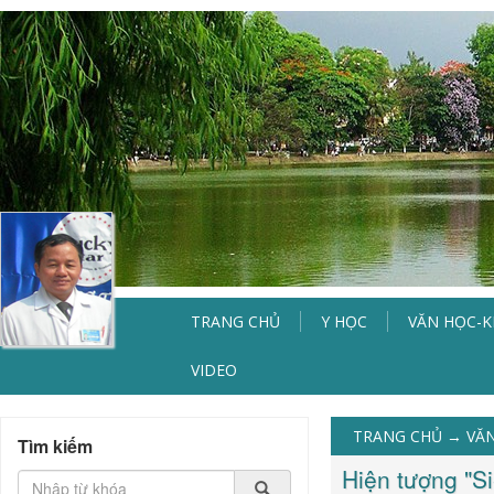
TRANG CHỦ
Y HỌC
VĂN HỌC-
VIDEO
TRANG CHỦ
→
VĂN
Tìm kiếm
Hiện tượng "S