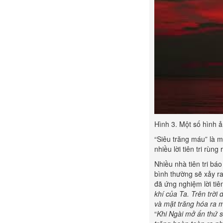
Hình 3. Một số hình ả
“Siêu trăng máu” là m
nhiều lời tiên tri rùng
Nhiều nhà tiên tri bá
bình thường sẽ xảy ra
đã ứng nghiệm lời tiê
khí của Ta. Trên trời 
và mặt trăng hóa ra m
“
Khi Ngài mở ấn thứ s