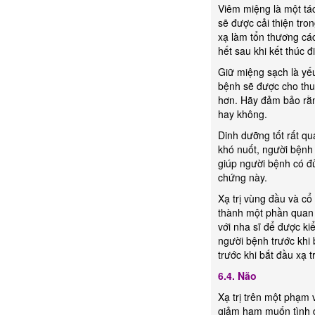
Viêm miệng là một tác
sẽ được cải thiện tron
xạ làm tổn thương cá
hết sau khi kết thúc đ
Giữ miệng sạch là yế
bệnh sẽ được cho thu
hơn. Hãy đảm bảo rằng
hay không.
Dinh dưỡng tốt rất q
khó nuốt, người bệnh 
giúp người bệnh có đ
chứng này.
Xạ trị vùng đầu và c
thành một phần quan t
với nha sĩ để được ki
người bệnh trước khi 
trước khi bắt đầu xạ t
6.4. Não
Xạ trị trên một phạm 
giảm ham muốn tình d