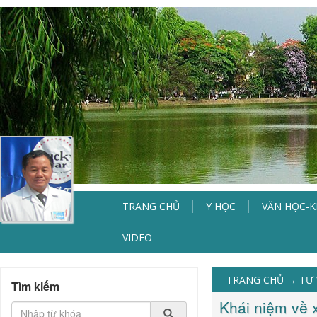
TRANG CHỦ
Y HỌC
VĂN HỌC-
VIDEO
TRANG CHỦ
→
TƯ 
Tìm kiếm
Khái niệm về x