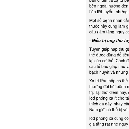
bắn chùm tia xạ từ bê
bên ngoài hướng đến 
tiền liệt tuyến, nhưn
Một số bệnh nhân cảm
thuốc này cũng làm gi
cầu (làm tăng nguy c
- Điều trị ung thư t
Tuyến giáp hấp thu gầ
thể được dùng để tiêu
lại của cơ thể. Cách 
các tế bào giáp nào v
bạch huyết và những 
Xạ trị liều thấp có th
thường đòi hỏi bệnh n
trị. Tại thời điểm này
Iod phóng xạ ít cho 
thích dạ dày, nhạy c
Nam giới có thể bị vô 
Iod phóng xạ cũng có 
gia tăng rất nhẹ nguy