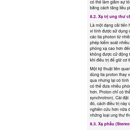
có thể làm giảm sự tổ
bằng cách tăng liều p
8.2. Xạ trị ung thư 
Là một dạng cải tiến 
vi tính được sử dụng 
các tia photon từ nhi
phép kiểm soát nhiều
phóng xạ cao hơn đến
không được cử động t
khi điều trị để giữ cơ 
Một kỹ thuật liên quan
dùng tia proton thay 
qua nhưng lại có tính 
có thể đưa nhiều phó
hơn. Proton chỉ có th
synchrotron). Cài đặt
đó, cách điều trị này 
nghiên cứu hơn nữa đ
những loại ung thư th
8.3. Xạ phẫu (Stereo