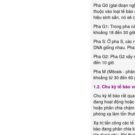
Pha G0 (giai đoạn ngh
thuộc vào loại tế bào
hiệu sinh sản, nó sẽ
Pha G1: Trong pha này
khoảng 18 đến 30 giờ
Pha S: Ở pha S, các 
DNA giống nhau. Pha 
Pha G2: Pha G2 xảy ra
đến 10 giờ.
Pha M (Mitosis - phân
khoảng từ 30 đến 60 
1.2. Chu kỳ tế bào 
Chu kỳ tế bào rất quan
đang hoạt động hoặc 
hoặc phân chia chậm.
phóng xạ làm tổn thư
Xạ trị tấn công các 
bào đang phân chia k
tác dụng phụ. Khi thự