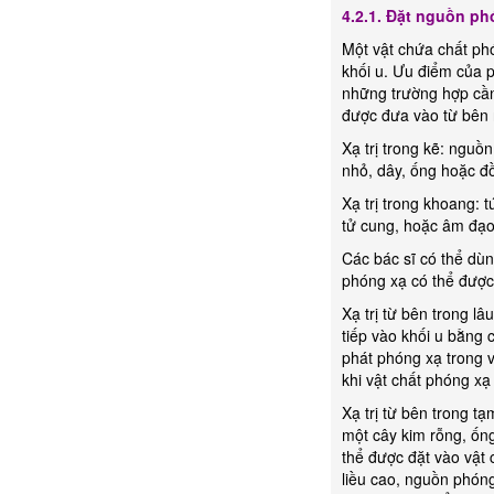
4.2.1. Đặt nguồn ph
Một vật chứa chất ph
khối u. Ưu điểm của p
những trường hợp cần
được đưa vào từ bên n
Xạ trị trong kẽ: nguồ
nhỏ, dây, ống hoặc đ
Xạ trị trong khoang: 
tử cung, hoặc âm đạo
Các bác sĩ có thể dù
phóng xạ có thể được 
Xạ trị từ bên trong l
tiếp vào khối u bằng 
phát phóng xạ trong v
khi vật chất phóng xạ
Xạ trị từ bên trong t
một cây kim rỗng, ốn
thể được đặt vào vật c
liều cao, nguồn phóng