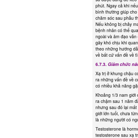
phút. Ngay cả khi nếu
bình thường giúp cho
chăm sóc sau phẫu th
Nếu không bị chảy máu
bệnh nhân có thể qua
ngoài và âm đạo vẫn 
gây khó chịu khi qua
theo những hướng dẫn 
về bất cứ vấn đề về 
6.7.3.
Giảm chức năng
Xạ trị ở khung chậu 
ra những vấn đề về cư
có nhiều khả năng gặ
Khoảng 1/3 nam giới 
ra chậm sau 1 năm đầ
nhưng sau đó lại mất
giới lớn tuổi, chưa t
là những người có ngu
Testosterone là horm
testosterone sau xạ t