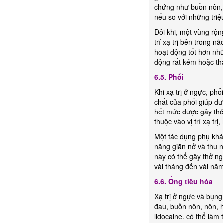
chứng như buồn nôn, l
nếu so với những tri
Đôi khi, một vùng rộn
trí xạ trị bên trong 
hoạt động tốt hơn nhữ
động rất kém hoặc th
6.5.
Phổi
Khi xạ trị ở ngực, ph
chất của phổi giúp đ
hết mức được gây thở 
thuộc vào vị trí xạ tr
Một tác dụng phụ khác
năng giãn nở và thu n
này có thể gây thở ng
vài tháng đến vài năm 
6.6.
Ống tiêu hóa
Xạ trị ở ngực và bụng
đau, buồn nôn, nôn, h
lidocaine. có thể là