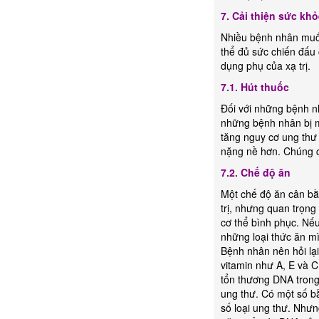
7. Cải thiện sức kh
Nhiều bệnh nhân muốn
thể đủ sức chiến đấu
dụng phụ của xạ trị.
7.1. Hút thuốc
Đối với những bệnh n
những bệnh nhân bị một
tăng nguy cơ ung thư 
nặng nề hơn. Chúng c
7.2. Chế độ ăn
Một chế độ ăn cân bằn
trị, nhưng quan trọng
cơ thể bình phục. Nế
những loại thức ăn m
Bệnh nhân nên hỏi lại 
vitamin như A, E và 
tổn thương DNA trong
ung thư. Có một số b
số loại ung thư. Nhưn