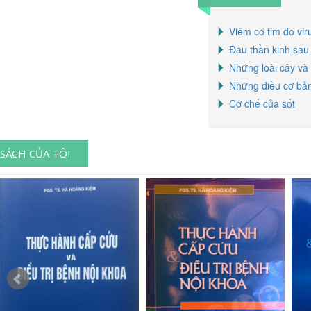
Viêm cơ tim do vir
Đau thần kinh sau
Những loài cây và
Những điều cơ bản 
Cơ chế của sốt
SÁCH CỦA TÔI