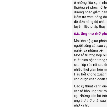
ở những liều xạ trị nh
thường sẽ phục hồi t
dương hoặc giảm ham 
kiểm tra xem nồng độ
để đưa nồng độ chất n
tuyến, liệu pháp thay 
6.8. Ung thư thứ ph
Mối liên hệ giữa phó
người sống sót sau v
nghề, và những bệnh 
Một số trường hợp bị 
xuất hiện bệnh trong 
sau tiếp xúc rồi sau 
nhiều thời gian hơn m
Hầu hết không xuất hi
còn được chẩn đoán 
Các kỹ thuật xạ trị đư
các tế bào ung thư mộ
xạ. Những tiến bộ trê
ung thư thứ phát sau 
nhờ xạ trị.