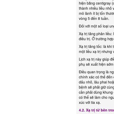
hiện bằng centigray (
thành nhiều liều nhỏ 
mô lành ít bị tổn thư
vòng 5 đến 8 tuần.
Đối với một số loại u
Xạ trị tăng phân liều:
điều trị. Ở trường hợ
Xạ trị tăng tốc: là k
một liều xạ trị nhưng
Lịch xạ trị này giúp 
phụ sẽ xuất hiện sớm
Điều quan trọng là ng
chính xác có thể đến đ
dấu nhỏ, lâu phai hoặc
bệnh sẽ phải giữ cùng
cần phải dùng khung để
có thể sẽ làm cho ngư
xúc với tia xạ.
4.2.
Xạ trị từ bên tr