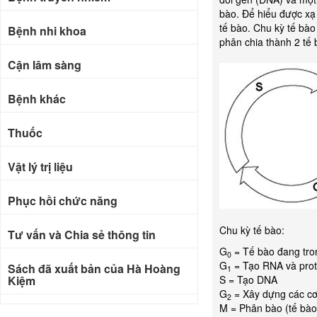
bào. Để hiểu được xạ 
tế bào. Chu kỳ tế bào 
Bệnh nhi khoa
phân chia thành 2 tế 
Cận lâm sàng
Bệnh khác
Thuốc
Vật lý trị liệu
Phục hồi chức năng
Chu kỳ tế bào:
Tư vấn và Chia sẻ thông tin
G
= Tế bào đang tron
0
G
= Tạo RNA và prot
Sách đã xuất bản của Hà Hoàng
1
Kiệm
S = Tạo DNA
G
= Xây dựng các cơ
2
M = Phân bào (tế bào
Bài báo khoa học