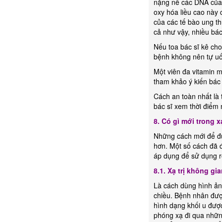
nặng nề các DNA của 
oxy hóa liều cao này 
của các tế bào ung t
cả như vậy, nhiều bác
Nếu toa bác sĩ kê cho
bệnh không nên tự u
Một viên đa vitamin 
tham khảo ý kiến bác 
Cách an toàn nhất là 
bác sĩ xem thời điểm 
8. Có gì mới trong xạ
Những cách mới để đưa
hơn. Một số cách đã 
áp dụng để sử dụng r
8.1. Xạ trị không gi
Là cách dùng hình ảnh
chiều. Bệnh nhân đượ
hình dạng khối u đượ
phóng xạ đi qua nhữn