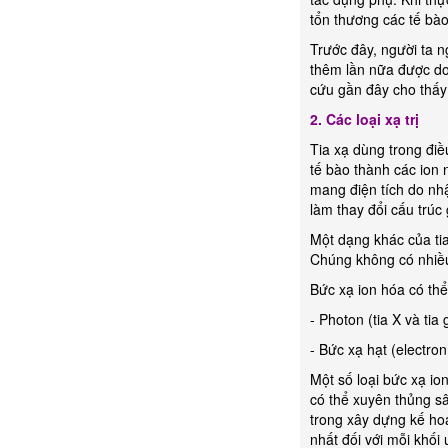
tổn thương các tế bà
Trước đây, người ta ng
thêm lần nữa được do
cứu gần đây cho thấy ở
2. Các loại xạ trị
Tia xạ dùng trong điề
tế bào thành các ion 
mang điện tích do nhậ
làm thay đổi cấu trúc
Một dạng khác của ti
Chúng không có nhiều
Bức xạ ion hóa có thể
- Photon (tia X và ti
- Bức xạ hạt (electron
Một số loại bức xạ i
có thể xuyên thủng s
trong xây dựng kế hoạ
nhất đối với mỗi khối