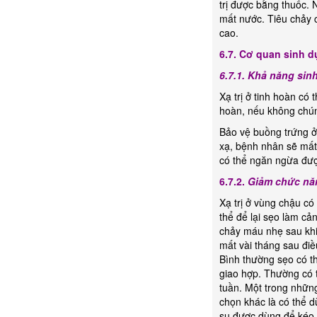
trị được bằng thuốc. 
mất nước. Tiêu chảy c
cao.
6.7.
Cơ quan sinh d
6.7.1. Khả năng sin
Xạ trị ở tinh hoàn có 
hoàn, nếu không chún
Bảo vệ buồng trứng ở 
xạ, bệnh nhân sẽ mất
có thể ngăn ngừa đượ
6.7.2.
Giảm chức năng
Xạ trị ở vùng chậu có
thể để lại sẹo làm c
chảy máu nhẹ sau khi
mất vài tháng sau điều
Bình thường sẹo có th
giao hợp. Thường có 
tuần. Một trong những
chọn khác là có thể 
su được dùng để kéo 