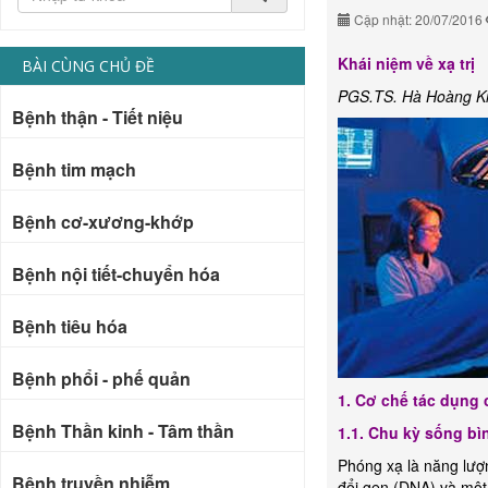
Cập nhật: 20/07/2016
Khái niệm về xạ trị
BÀI CÙNG CHỦ ĐỀ
PGS.TS. Hà Hoàng K
Bệnh thận - Tiết niệu
Bệnh tim mạch
Bệnh cơ-xương-khớp
Bệnh nội tiết-chuyển hóa
Bệnh tiêu hóa
Bệnh phổi - phế quản
1. Cơ chế tác dụng c
Bệnh Thần kinh - Tâm thần
1.1. Chu kỳ sống bì
Phóng xạ là năng lượn
Bệnh truyền nhiễm
đổi gen (DNA) và một 