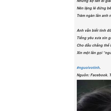
Nhưng sợ tan đi gi
Nên lặng lẽ đứng b
Trăm ngàn lần anh 
Anh vẫn biết tình đô
Tiếng yêu xưa xin gi
Cho dẫu chẳng thể 
Xin một lần gọi “ng
#nguoivotinh
.
Nguồn: Facebook. T