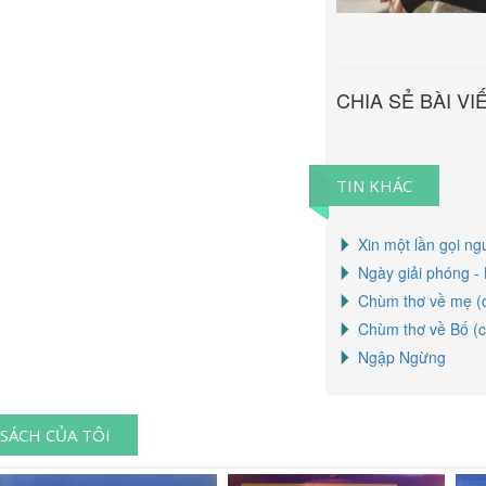
CHIA SẺ BÀI VI
TIN KHÁC
Xin một lần gọi ng
Ngày giải phóng - 
Chùm thơ về mẹ (c
Chùm thơ về Bố (c
Ngập Ngừng
SÁCH CỦA TÔI