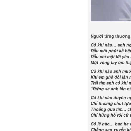
Người từng thươn
Có khi nào… anh ng
Dẫu một phút kề bê
Dẫu chỉ một lời yêu
Một vòng tay ôm thậ
Có khi nào anh muố
Khi em ghé đôi lần 
Trái tim anh có khi
“Đừng xa anh lần n
Có khi nào duyên nợ
Chỉ thoáng chút tựa
Thoảng qua tim… c
Chỉ hững hờ rồi cứ
Có lẽ nào… bao hạ đ
Chẳng xao xuyến kh