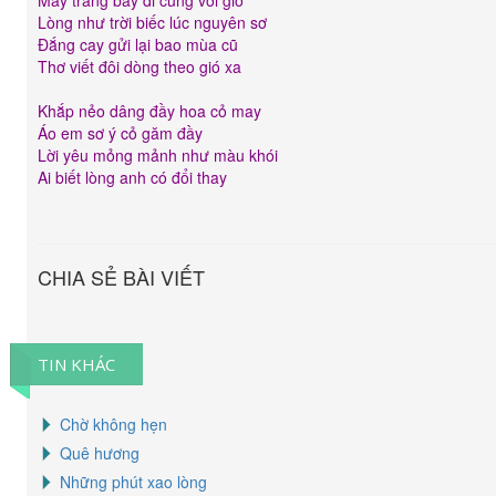
Mây trắng bay đi cùng với gió
Lòng như trời biếc lúc nguyên sơ
Đắng cay gửi lại bao mùa cũ
Thơ viết đôi dòng theo gió xa
Khắp nẻo dâng đầy hoa cỏ may
Áo em sơ ý cỏ găm đầy
Lời yêu mỏng mảnh như màu khói
Ai biết lòng anh có đổi thay
CHIA SẺ BÀI VIẾT
TIN KHÁC
Chờ không hẹn
Quê hương
Những phút xao lòng