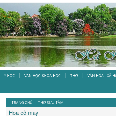
Y HỌC
VĂN HỌC-KHOA HỌC
THƠ
VĂN HÓA - XÃ H
TRANG CHỦ
→
THƠ SƯU TẦM
Hoa cỏ may