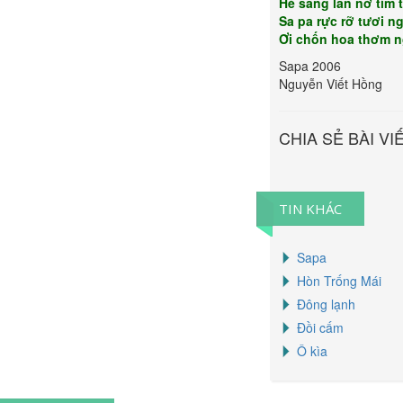
Hè sang lan nở tím 
Sa pa rực rỡ tươi n
Ơi chốn hoa thơm n
Sapa 2006
Nguyễn Viết Hồng
CHIA SẺ BÀI VI
TIN KHÁC
Sapa
Hòn Trống Mái
Đông lạnh
Đồi cấm
Ô kìa