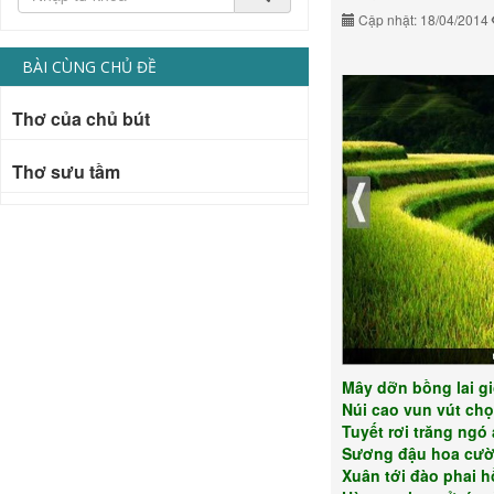
Cập nhật: 18/04/2014
BÀI CÙNG CHỦ ĐỀ
Thơ của chủ bút
Thơ sưu tầm
Mây dỡn bồng lai g
Núi cao vun vút chọ
Tuyết rơi trăng ngó
Sương đậu hoa cườ
Xuân tới đào phai 