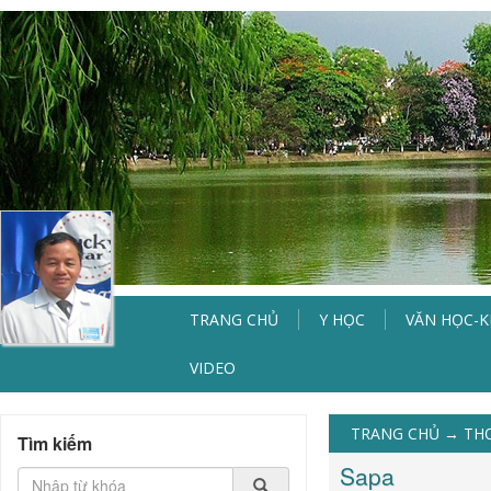
TRANG CHỦ
Y HỌC
VĂN HỌC-
VIDEO
TRANG CHỦ
→
TH
Tìm kiếm
Sapa