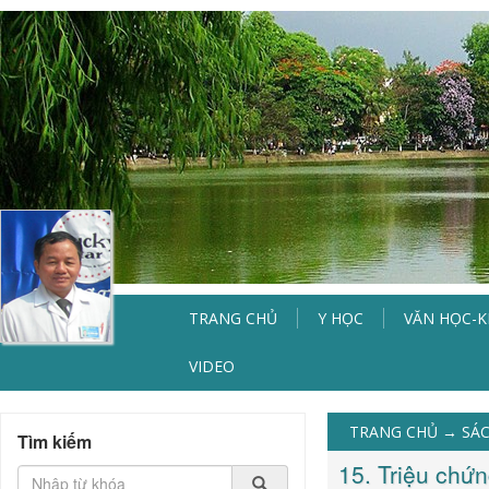
TRANG CHỦ
Y HỌC
VĂN HỌC-
VIDEO
TRANG CHỦ
→
SÁC
Tìm kiếm
15. Triệu chứn