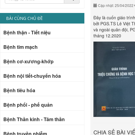
Cập nhật: 25/04/2022
Đây là cuốn giáo trì
BÀI CÙNG CHỦ ĐỀ
bởi PGS.TS Lê Việt T
và ngoài quân đội, 
Bệnh thận - Tiết niệu
tháng 12.2020
Bệnh tim mạch
Bệnh cơ-xương-khớp
Bệnh nội tiết-chuyển hóa
Bệnh tiêu hóa
Bệnh phổi - phế quản
Bệnh Thần kinh - Tâm thần
CHIA SẺ BÀI VI
Bệnh truyền nhiễm