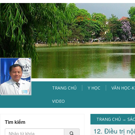
TRANG CHỦ
Y HỌC
VĂN HỌC-
VIDEO
TRANG CHỦ
→
SÁC
Tìm kiếm
12. Điều trị n