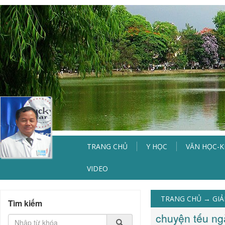
TRANG CHỦ
Y HỌC
VĂN HỌC-
VIDEO
TRANG CHỦ
→
GIẢ
Tìm kiếm
chuyện tếu ng