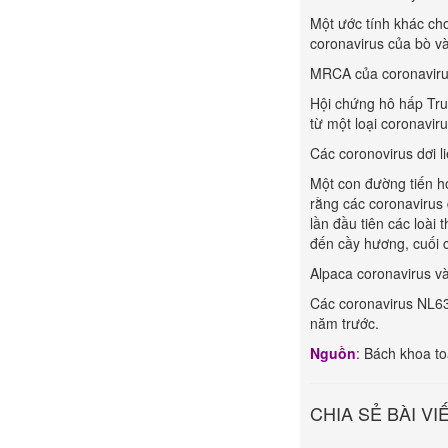
Một ước tính khác ch
coronavirus của bò v
MRCA của coronaviru
Hội chứng hô hấp Tru
từ một loại coronavir
Các coronovirus dơi 
Một con đường tiến h
rằng các coronavirus 
lần đầu tiên các loài 
đến cầy hương, cuối 
Alpaca coronavirus v
Các coronavirus NL63
năm trước.
Nguồn
:
Bách khoa to
CHIA SẺ BÀI VI