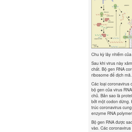
Chu kỳ lây nhiễm của
Sau khi virus này xâ
chất. Bộ gen RNA cor
ribosome để dịch mã.
Các loại coronavirus
bộ gen của virus RN
chủ. Bản sao là prote
bởi một codon dừng. 
trúc coronavirus cung
enzyme RNA polymera
Bộ gen RNA được sao 
vào. Các coronavirus 