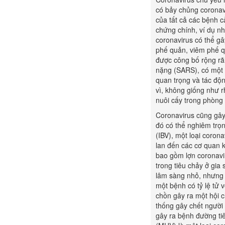
có bảy chủng coronavi
của tất cả các bệnh c
chứng chính, ví dụ n
coronavirus có thể gâ
phế quản, viêm phế qu
được công bố rộng rã
nặng (SARS), có một 
quan trọng và tác độn
vì, không giống như r
nuôi cấy trong phòng 
Coronavirus cũng gây 
đó có thể nghiêm trọ
(IBV), một loại coron
lan đến các cơ quan k
bao gồm lợn coronavir
trong tiêu chảy ở gia
lâm sàng nhỏ, nhưng 
một bệnh có tỷ lệ tử 
chồn gây ra một hội c
thống gây chết người 
gây ra bệnh đường ti