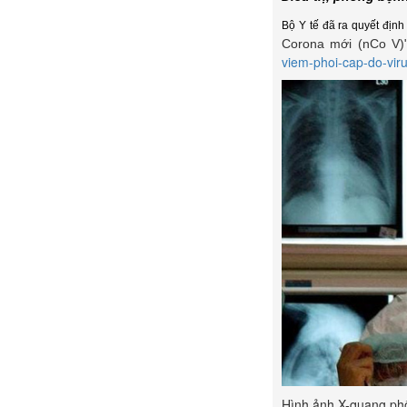
Bộ Y tế đã ra quyết đị
Corona mới (nCo V)
viem-phoi-cap-do-vir
Hình ảnh X-quang phổ