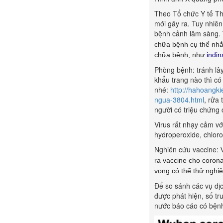
Theo Tổ chức Y tế Thế
mới gây ra. Tuy nhiên
bệnh cảnh lâm sàng.
chữa bệnh cụ thể nhắ
chữa bệnh, như
indin
Phòng bệnh: tránh lây
khẩu trang nào thì có
nhé:
http://hahoangk
ngua-3804.html
, rửa
người có triệu chứng 
Virus rất nhạy cảm vớ
hydroperoxide, chloro
Nghiên cứu vaccine:
ra vaccine
cho corona
vọng có thể thử nghi
Để so sánh các vụ dịc
được phát hiện, số tr
nước báo cáo có bệnh