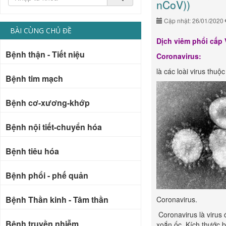
nCoV))
Cập nhật: 26/01/2020
BÀI CÙNG CHỦ ĐỀ
Dịch viêm phổi cấp
Bệnh thận - Tiết niệu
Coronavirus
:
là các loài virus thu
Bệnh tim mạch
Bệnh cơ-xương-khớp
Bệnh nội tiết-chuyển hóa
Bệnh tiêu hóa
Bệnh phổi - phế quản
Bệnh Thần kinh - Tâm thần
Coronavirus.
Coronavirus là virus
Bệnh truyền nhiễm
xoắn ốc. Kích thước b