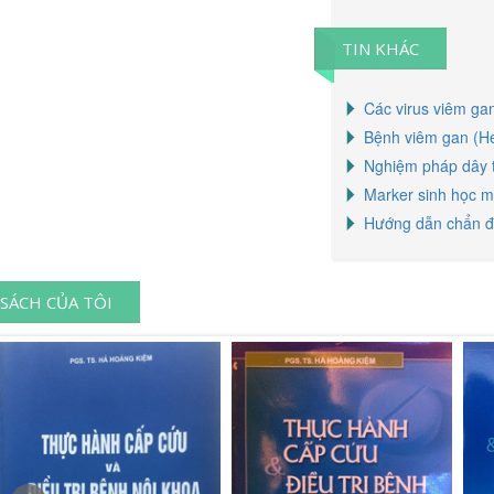
TIN KHÁC
Các virus viêm ga
Bệnh viêm gan (He
Nghiệm pháp dây th
Marker sinh học m
Hướng dẫn chẩn đo
SÁCH CỦA TÔI