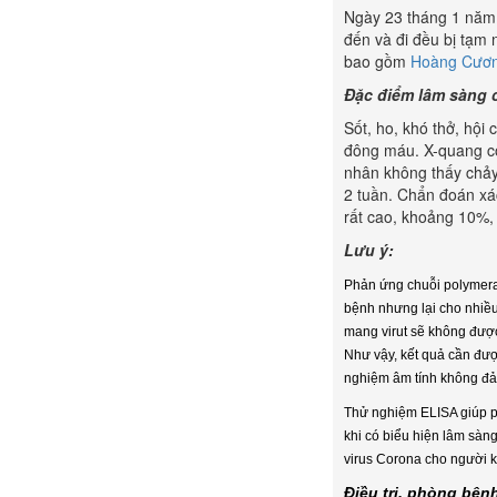
Ngày 23 tháng 1 năm 
đến và đi đều bị tạm 
bao gồm
Hoàng Cươ
Đặc điểm lâm sàng 
Sốt, ho, khó thở, hội
đông máu. X-quang có
nhân không thấy chảy
2 tuần. Chẩn đoán xá
rất cao, khoảng 10%, 
Lưu ý:
Phản ứng chuỗi polymeras
bệnh nhưng lại cho nhiều
mang virut sẽ không được 
Như vậy, kết quả cần đượ
nghiệm âm tính không đảm
Thử nghiệm ELISA giúp ph
khi có biểu hiện lâm sàn
virus Corona cho người k
Điều trị, phòng bện