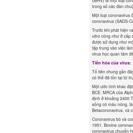
(MHV) là một loại cor
trong số các đàn chuộ
Một loại coronavirus 
coronavirus (SADS-Co
Trước khi phát hiện 
vitro
cũng như ở cấp đ
được sử dụng như mộ
tập trung vào việc là
virus học quan tâm đ
Tiến hóa của virus:
Tổ tiên chung gần đâ
có thể đã tồn tại từ tr
Một ước tính khác đặ
BCE. MRCA của Alpha
định ở khoảng 2400 
sống có máu nóng, là 
Betacoronavirus, và 
Coronavirus bò và co
1951. Bovine coronav
coronavirus chuyển hư