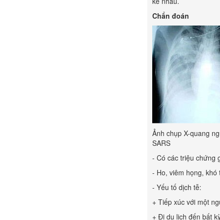
kẽ nhau.
Chẩn đoán
Ảnh chụp X-quang ngự
SARS
- Có các triệu chứng
- Ho, viêm họng, khó 
- Yếu tố dịch tễ:
+ Tiếp xúc với một n
+ Đi du lịch đến bất