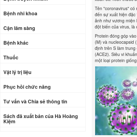
Tên "coronavirus" có 
Bệnh nhi khoa
đến sự xuất hiện đặc t
ảnh như vương miện h
đột biến của virus, là
Cận lâm sàng
Protein đóng góp vào 
(M) và nucleocapsid (
Bệnh khác
định trên S làm trung
(ACE2). Siêu vi khuẩn
Thuốc
một loại protein giốn
Vật lý trị liệu
Phục hồi chức năng
Tư vấn và Chia sẻ thông tin
Sách đã xuất bản của Hà Hoàng
Kiệm
Bài báo khoa học