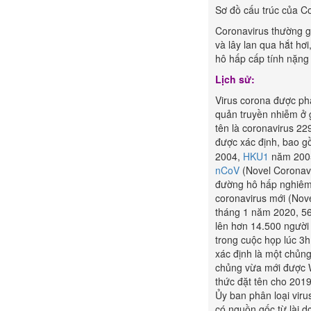
Sơ đồ cấu trúc của C
Coronavirus thường g
và lây lan qua hắt hơ
hô hấp cấp tính nặng
Lịch sử:
Virus corona được ph
quản truyền nhiễm ở 
tên là coronavirus 22
được xác định, bao 
2004,
HKU1
năm 200
nCoV
(Novel Coronavi
đường hô hấp nghiêm
coronavirus mới (Nov
tháng 1 năm 2020, 56
lên hơn 14.500 người 
trong cuộc họp lúc 3
xác định là một chủn
chủng vừa mới được 
thức đặt tên cho 2019
Ủy ban phân loại viru
có nguồn gốc từ lài d