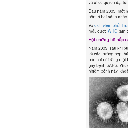
và ai có quyền đặt tê
Đầu năm 2005, một nh
năm ở hai bệnh nhân 
Vụ
dịch viêm phổi Tr
mới, được
WHO
tạm đ
Hội chứng hô hấp c
Năm 2003, sau khi bù
và các trường hợp thứ
báo chí nói rằng một 
gây bệnh SARS. Virus
nhiễm bệnh này, khoả