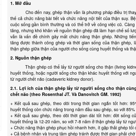
1. Mở đầu
Cho đến nay, ghép thận vẫn là phương pháp điều trị thay th
thế cả chức năng bài tiết và chức năng nội tiết của thận suy. 
cuộc sống gần bình thường và có thể trở về công việc cũ. Càn
tăng, nhưng khó khăn về nguồn thận ghép đã làm hạn chế số lư
vẫn là vấn đề chính gây mất chức năng thận ghép. Những tiến
tăng được thành công ghép và thời gian sống của thận ghép, l
thận ghép giữa thận của người cho sống cùng huyết thống và thậ
2. Nguồn thận ghép
Thận ghép có thể lấy từ người sống cho thận (living kidne
huyết thống, hoặc người sống cho thận khác huyết thống với ng
từ người chết não (cadaveric kidney donor).
2.1. Lợi ích của thận ghép lấy từ người sống cho thận cùn
chết não (theo Rosenthal JT. Và Danovitch GM. 1992)
+ Kết quả sau ghép, theo dõi trong thời gian ngắn tốt hơn: 9
huyết thống còn chức năng trong năm đầu sau ghép, so với 85% t
+ Kết quả sau ghép, theo dõi thời gian dài tốt hơn: đời sống 
huyết thống là 12-20 năm, so với 7-8 năm ở thận ghép lấy từ ngư
+ Chức năng thận ghép phục hồi nhanh hơn, ít gặp thải ghép tối 
+ Cả bệnh nhân và trung tâm ghép tránh được thời gian phải chờ 