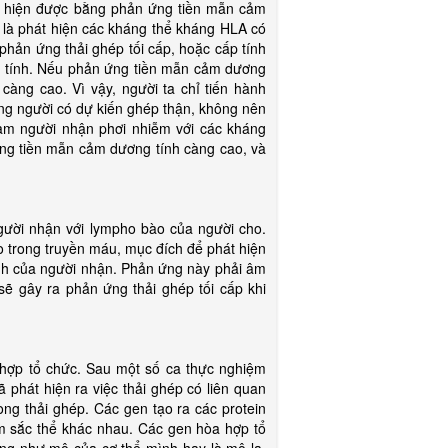
át hiện được bằng phản ứng tiền mẫn cảm
là phát hiện các kháng thể kháng HLA có
phản ứng thải ghép tối cấp, hoặc cấp tính
m tính. Nếu phản ứng tiền mẫn cảm dương
 càng cao. Vì vậy, người ta chỉ tiến hành
g người có dự kiến ghép thận, không nên
 làm người nhận phơi nhiễm với các kháng
ng tiền mẫn cảm dương tính càng cao, và
i nhận với lympho bào của người cho.
 trong truyền máu, mục đích để phát hiện
nh của người nhận. Phản ứng này phải âm
sẽ gây ra phản ứng thải ghép tối cấp khi
 tổ chức. Sau một số ca thực nghiệm
ã phát hiện ra việc thải ghép có liên quan
rong thải ghép. Các gen tạo ra các protein
ễm sắc thể khác nhau. Các gen hòa hợp tổ