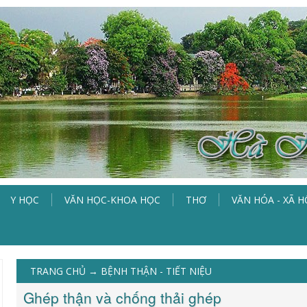
Y HỌC
VĂN HỌC-KHOA HỌC
THƠ
VĂN HÓA - XÃ H
TRANG CHỦ
→
BỆNH THẬN - TIẾT NIỆU
Ghép thận và chống thải ghép