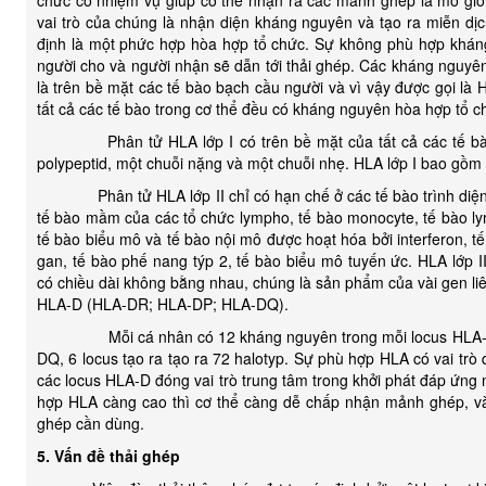
chức có nhiệm vụ giúp cơ thể nhận ra các mảnh ghép là mô giố
vai trò của chúng là nhận diện kháng nguyên và tạo ra miễn d
định là một phức hợp hòa hợp tổ chức. Sự không phù hợp khán
người cho và người nhận sẽ dẫn tới thải ghép. Các kháng nguyên
là trên bề mặt các tế bào bạch cầu người và vì vậy được gọi là 
tất cả các tế bào trong cơ thể đều có kháng nguyên hòa hợp tổ chứ
Phân tử HLA lớp I có trên bề mặt của tất cả các tế bào t
polypeptid, một chuỗi nặng và một chuỗi nhẹ. HLA lớp I bao gồm
Phân tử HLA lớp II chỉ có hạn chế ở các tế bào trình diện 
tế bào mầm của các tổ chức lympho, tế bào monocyte, tế bào l
tế bào biểu mô và tế bào nội mô được hoạt hóa bởi interferon, t
gan, tế bào phế nang týp 2, tế bào biểu mô tuyến ức. HLA lớp II
có chiều dài không bằng nhau, chúng là sản phẩm của vài gen liê
HLA-D (HLA-DR; HLA-DP; HLA-DQ).
Mỗi cá nhân có 12 kháng nguyên trong mỗi locus HLA-A,
DQ, 6 locus tạo ra tạo ra 72 halotyp. Sự phù hợp HLA có vai trò
các locus HLA-D đóng vai trò trung tâm trong khởi phát đáp ứng
hợp HLA càng cao thì cơ thể càng dễ chấp nhận mảnh ghép, và
ghép cần dùng.
5. Vấn đề thải ghép