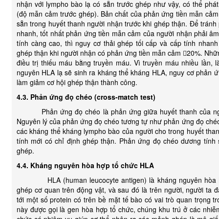
nhận với lympho bào lạ có sẵn trước ghép như vậy, có thể ph
(độ mẫn cảm trước ghép). Bản chất của phản ứng tiền mẫn cảm 
sẵn trong huyết thanh người nhận trước khi ghép thận. Để tránh 
nhanh, tốt nhất phản ứng tiền mẫn cảm của người nhận phải â
tính càng cao, thì nguy cơ thải ghép tối cấp và cấp tính nhanh
ghép thận khi người nhận có phản ứng tiền mẫn cảm 20%. Nhữn
điều trị thiếu máu bằng truyền máu. Vì truyền máu nhiều lần,
nguyên HLA lạ sẽ sinh ra kháng thể kháng HLA, nguy cơ phản ứ
làm giảm cơ hội ghép thận thành công.
4.3. Phản ứng đọ chéo (cross-match test)
Phản ứng đọ chéo là phản ứng giữa huyết thanh của ngườ
Nguyên lý của phản ứng đọ chéo tương tự như phản ứng đọ chéo
các kháng thể kháng lympho bào của người cho trong huyết tha
tính mới có chỉ định ghép thận. Phản ứng đọ chéo dương tính 
ghép.
4.4. Kháng nguyên hòa hợp tổ chức HLA
HLA (human leucocyte antigen) là kháng nguyên hòa hợp
ghép cơ quan trên động vật, và sau đó là trên người, người ta đ
tới một số protein có trên bề mặt tế bào có vai trò quan trọng t
này được gọi là gen hòa hợp tổ chức, chúng khu trú ở các nhi