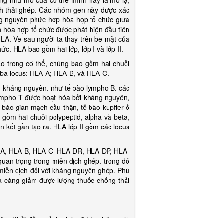
ng như mô của cơ thể mình hay là mô lạ,
ịch thải ghép. Các nhóm gen này được xác
g nguyên phức hợp hòa hợp tổ chức giữa
 hòa hợp tổ chức được phát hiện đầu tiên
HLA. Về sau người ta thấy trên bề mặt của
c. HLA bao gồm hai lớp, lớp I và lớp II.
rong cơ thể, chúng bao gồm hai chuỗi
 ba locus: HLA-A; HLA-B, và HLA-C.
kháng nguyên, như tế bào lympho B, các
ympho T được hoạt hóa bởi kháng nguyên,
ế bào gian mạch cầu thận, tế bào kupffer ở
 gồm hai chuỗi polypeptid, alpha và beta,
n kết gần tạo ra. HLA lớp II gồm các locus
 HLA-B, HLA-C, HLA-DR, HLA-DP, HLA-
 quan trọng trong miễn dịch ghép, trong đó
 miễn dịch đối với kháng nguyên ghép. Phù
 càng giảm được lượng thuốc chống thải