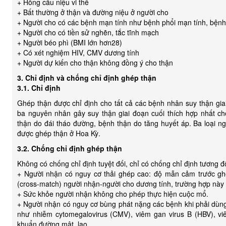
+ Hồng cầu niệu vi thể
+ Bất thường ở thận và đường niệu ở người cho
+ Người cho có các bệnh mạn tính như bệnh phổi mạn tính, bện
+ Người cho có tiền sử nghẽn, tắc tĩnh mạch
+ Người béo phì (BMI lớn hơn28)
+ Có xét nghiệm HIV, CMV dương tính
+ Người dự kiến cho thận không đồng ý cho thận
3. Chỉ định và chống chỉ định ghép thận
3.1. Chỉ định
Ghép thận được chỉ định cho tất cả các bệnh nhân suy thận gia
ba nguyên nhân gây suy thận giai đoạn cuối thích hợp nhất c
thận do đái tháo đường, bệnh thận do tăng huyết áp. Ba loại
được ghép thận ở Hoa Kỳ.
3.2. Chống chỉ định ghép thận
Không có chống chỉ định tuyệt đối, chỉ có chống chỉ định tương đố
+ Người nhận có nguy cơ thải ghép cao: độ mẫn cảm trước g
(cross-match) người nhận-người cho dương tính, trường hợp này 
+ Sức khỏe người nhận không cho phép thực hiện cuộc mổ.
+ Người nhận có nguy cơ bùng phát nặng các bệnh khi phải dùng
như nhiễm cytomegalovirus (CMV), viêm gan virus B (HBV), vi
khuẩn đường mật, lao...