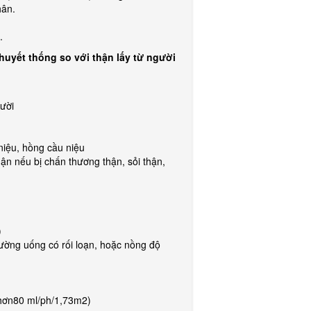
hân.
.
 huyết thống so với thận lấy từ người
gười
 niệu, hồng cầu niệu
ận nếu bị chấn thương thận, sỏi thận,
)
ường uống có rối loạn, hoặc nồng độ
ỏ hơn80 ml/ph/1,73m2)