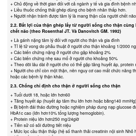
+ Chủ động về thời gian đối với cả ngành y tế và gia đình bệnh n
+ Liều thuốc chống thải ghép dùng cho bệnh nhân thấp hơn.
+ Người nhận tránh được tâm lý là mang thận của người chết não
2.2. Bất lợi của thận ghép lấy từ người sống cho thận cùng
chết não (theo Rosenthal JT. Và Danovitch GM. 1992)
+ Là gánh nặng tâm lý đối với người cho thận và gia đình
+ Tỉ lệ tử vong do phẫu thuật ở người cho thận khoảng 1/2000 n
+ Các biến chứng nặng ở người cho gặp khoảng 2%
+ Các biến chứng nhẹ sau mổ ở người cho khoảng 50%
+ Theo dõi lâu dài ở người cho có thể gặp tăng huyết áp, protein
+ Người cho chỉ còn một thận, nên nguy cơ cao mất chức năng th
hoặc các bệnh lý thận khác.
2.3. Chống chỉ định cho thận ở người sống cho thận
+ Tuổi dưới 18, hoặc lớn hơn60
+ Tăng huyết áp (huyết áp tâm thu lớn hơn hoặc bằng140 mmHg
+ Bị bệnh đái tháo đường hoặc nghiệm pháp dung nạp glucose đ
HbA1c cao (lớn hơn10% tổng lượng hemoglobin).
+ Protein niệu lớn hơn250 mg/24giờ
+ Tiền sử có sỏi đường tiết niệu
+ Mức lọc cầu thận thấp (hệ số thanh thải creatinin nội sinh Nh