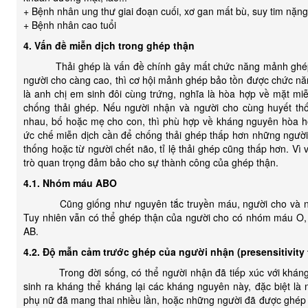
+ Bệnh nhân ung thư giai đoạn cuối, xơ gan mất bù, suy tim nặng.
+ Bệnh nhân cao tuổi
4. Vấn đề miễn dịch trong ghép thận
Thải ghép là vấn đề chính gây mất chức năng mảnh ghép. 
người cho càng cao, thì cơ hội mảnh ghép bảo tồn được chức nă
là anh chị em sinh đôi cùng trứng, nghĩa là hòa hợp về mặt m
chống thải ghép. Nếu người nhận và người cho cùng huyết th
nhau, bố hoặc mẹ cho con, thì phù hợp về kháng nguyên hòa hợ
ức chế miễn dịch cần để chống thải ghép thấp hơn những người
thống hoặc từ người chết não, tỉ lệ thải ghép cũng thấp hơn. Vì
trò quan trọng đảm bảo cho sự thành công của ghép thận.
4.1. Nhóm máu ABO
Cũng giống như nguyên tắc truyền máu, người cho và ng
Tuy nhiên vẫn có thể ghép thận của người cho có nhóm máu O,
AB.
4.2. Độ mẫn cảm trước ghép của người nhận (presensitivity 
Trong đời sống, có thể người nhận đã tiếp xúc với kháng n
sinh ra kháng thể kháng lại các kháng nguyên này, đặc biệt l
phụ nữ đã mang thai nhiều lần, hoặc những người đã được ghép