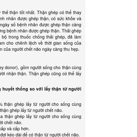
ế thận tốt nhất. Thận ghép có thể thay
Bệnh nhân được ghép thận, có sức khỏe và
g ngày số bệnh nhân được ghép thận càng
ợng bệnh nhân được ghép thận. Thải ghép
 bộ trong thuốc chống thải ghép, đã làm
àm cho chênh lệch về thời gian sống của
n của người chết não ngày càng thu hẹp.
y donor), gồm người sống cho thận cùng
ười nhận thận. Thận ghép cũng có thể lấy
g huyết thống so với lấy thận từ người
5% thận ghép lấy từ người cho sống cùng
hận ghép lấy từ người chết não.
của thận ghép lấy từ người cho sống cùng
ời chết não.
cấp và cấp hơn.
đợi kéo dài để có thận từ người chết não.