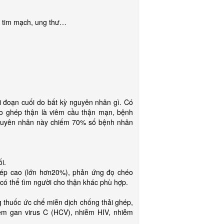
h tim mạch, ung thư…
i đoạn cuối do bất kỳ nguyên nhân gì. Có
ho ghép thận là viêm cầu thận mạn, bệnh
 nguyên nhân này chiếm 70% số bệnh nhân
i.
hép cao (lớn hơn20%), phản ứng đọ chéo
có thể tìm người cho thận khác phù hợp.
 thuốc ức chế miễn dịch chống thải ghép,
êm gan virus C (HCV), nhiễm HIV, nhiễm