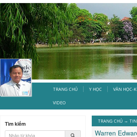
TRANG CHỦ
Y HỌC
VĂN HỌC-
VIDEO
TRANG CHỦ
→
TIN
Tìm kiếm
Warren Edward 