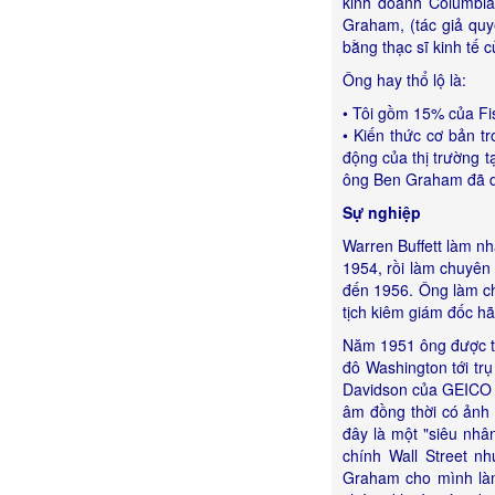
kinh doanh Columbia 
Graham, (tác giả qu
bằng thạc sĩ kinh tế 
Ông hay thổ lộ là:
• Tôi gồm 15% của F
• Kiến thức cơ bản 
động của thị trường t
ông Ben Graham đã dạ
Sự nghiệp
Warren Buffett làm n
1954, rồi làm chuyê
đến 1956. Ông làm ch
tịch kiêm giám đốc h
Năm 1951 ông được ti
đô Washington tới tr
Davidson của GEICO v
âm đồng thời có ảnh h
đây là một "siêu nhâ
chính Wall Street 
Graham cho mình làm