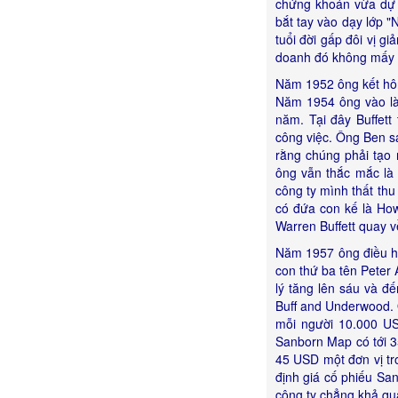
chứng khoán vừa dự m
bắt tay vào dạy lớp "
tuổi đời gấp đôi vị g
doanh đó không mấy 
Năm 1952 ông kết hôn
Năm 1954 ông vào là
năm. Tại đây Buffett
công việc. Ông Ben sa
rằng chúng phải tạo 
ông vẫn thắc mắc là 
công ty mình thất th
có đứa con kế là Ho
Warren Buffett quay 
Năm 1957 ông điều h
con thứ ba tên Peter
lý tăng lên sáu và đ
Buff and Underwood. 
mỗi người 10.000 US
Sanborn Map có tới 3
45 USD một đơn vị tro
định giá cố phiếu Sa
công ty chẳng khả qu