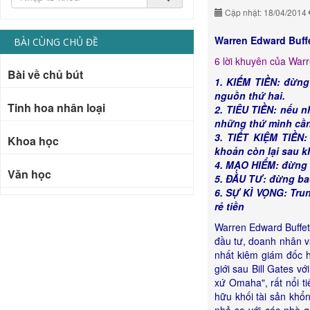
Cập nhật: 18/04/2014
Warren Edward Buffe
BÀI CÙNG CHỦ ĐỀ
6 lời khuyên của Warr
Bài về chủ bút
1. KIẾM TIỀN: đừng
nguồn thứ hai.
Tinh hoa nhân loại
2. TIÊU TIỀN: nếu 
những thứ mình cần
3. TIẾT KIỆM TIỀN:
Khoa học
khoản còn lại sau kh
4. MẠO HIỂM: đừng 
Văn học
5. ĐẦU TƯ: đừng bao
6. SỰ KÌ VỌNG: Tru
rẻ tiền
Warren Edward Buffet
đầu tư, doanh nhân và
nhất kiêm giám đốc h
giới sau Bill Gates v
xứ Omaha", rất nổi tiế
hữu khối tài sản khổ