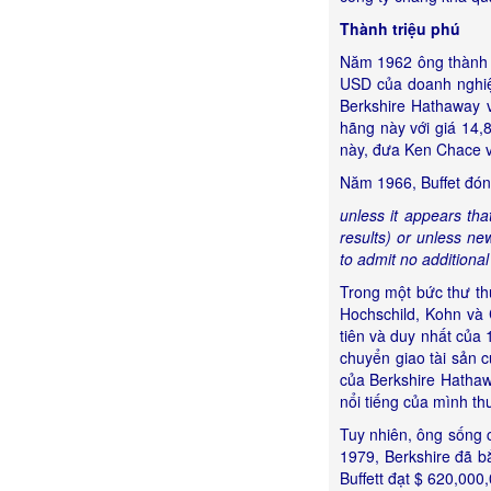
Thành triệu phú
Năm 1962 ông thành tr
USD của doanh nghiệ
Berkshire Hathaway 
hãng này với giá 14,
này, đưa Ken Chace v
Năm 1966, Buffet đóng
unless it appears th
results) or unless ne
to admit no additional
Trong một bức thư th
Hochschild, Kohn và 
tiên và duy nhất của 
chuyển giao tài sản 
của Berkshire Hathawa
nổi tiếng của mình t
Tuy nhiên, ông sống 
1979, Berkshire đã bắ
Buffett đạt $ 620,000