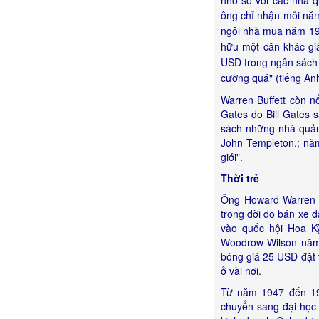
nhỏ so với các nhà 
ông chỉ nhận mỗi năm
ngôi nhà mua năm 195
hữu một căn khác giá
USD trong ngân sách 
cưỡng quá" (tiếng Anh
Warren Buffett còn n
Gates do Bill Gates 
sách những nhà quản 
John Templeton.; nă
giới".
Thời trẻ
Ông Howard Warren B
trong đời do bán xe 
vào quốc hội Hoa Kỳ
Woodrow Wilson năm
bóng giá 25 USD đặt 
ở vài nơi.
Từ năm 1947 đến 19
chuyển sang đại học 