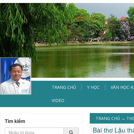
TRANG CHỦ
Y HỌC
VĂN HỌC-
VIDEO
TRANG CHỦ
→
TH
Tìm kiếm
Bài thơ Lậu th