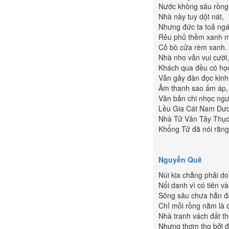
Nước không sâu rồng 
Nhà này tuy dột nát,
Nhưng đức ta toả ngá
Rêu phủ thềm xanh m
Cỏ bò cửa rèm xanh.
Nhà nho vẫn vui cười,
Khách qua đều có họ
Vẫn gảy đàn đọc kinh
Âm thanh sao ấm áp,
Văn bản chi nhọc ngư
Lều Gia Cát Nam Dư
Nhà Tử Vân Tây Thục
Khổng Tử đã nói rằng:
Nguyễn Quê
Núi kia chẳng phải do
Nổi danh vì có tiên v
Sông sâu chưa hẳn đ
Chỉ mỗi rồng nằm là đ
Nhà tranh vách đất th
Nhưng thơm tho bởi 