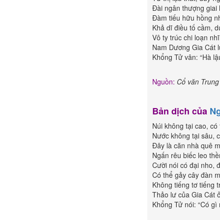
Ðài ngân thượng giai 
Ðàm tiếu hữu hồng nh
Khả dĩ điều tố cầm, 
Vô
ty trúc
chi loạn nhĩ
Nam Dương Gia Cát l
Khổng Tử vân: “
Hà lậ
Nguồn:
Cổ văn Trung
Bản dịch của
Ng
Núi không tại cao, có 
Nước không tại sâu, có
Ðây là căn nhà quê m
Ngấn rêu biếc leo th
Cười nói có đại nho, đ
Có thể gảy cây đàn m
Không tiếng tơ tiếng t
Thảo lư của Gia Cát
Khổng Tử nói: “Có g