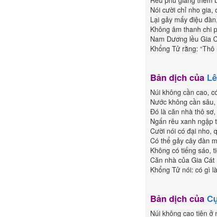
Rêu phủ giăng thềm b
Nói cười chỉ nho gia,
Lại gảy mấy điệu đàn
Không âm thanh chi p
Nam Dương lều Gia C
Khổng Tử rằng: “Thô 
Bản dịch của
Lê
Núi không cần cao, có 
Nước không cần sâu, 
Đó là căn nhà thô sơ,
Ngấn rêu xanh ngập 
Cười nói có đại nho, 
Có thể gảy cây đàn m
Không có tiếng sáo, t
Căn nhà của Gia Cát
Khổng Tử nói: có gì là
Bản dịch của
Cự
Núi không cao tiên ở n