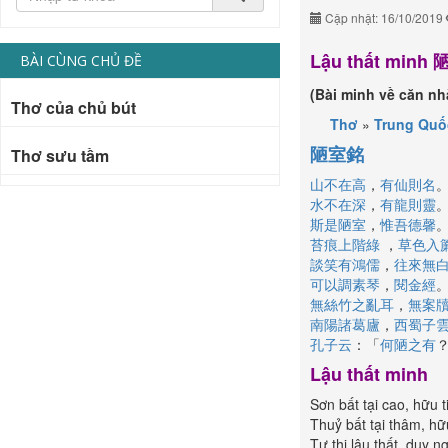
Cập nhật: 16/10/2019
Lậu thất minh
BÀI CÙNG CHỦ ĐỀ
(Bài minh về căn n
Thơ của chủ bút
Thơ
»
Trung Quố
陋
室
銘
Thơ sưu tầm
山
不
在
高
，
有
仙
則
名
水
不
在
深
，
有
龍
則
靈
斯
是
陋
室
，
惟
吾
德
馨
苔
痕
上
階
綠
，
草
色
入
談
笑
有
鴻
儒
，
往
來
無
可
以
調
素
琴
，
閱
金
經
無
絲
竹
之
亂
耳
，
無
案
南
陽
諸
葛
廬
，
西
蜀
子
孔
子
云
：「
何
陋
之
有
Lậu thất minh
Sơn bất tại cao, hữu t
Thuỷ bất tại thâm, hữu
Tư thị lậu thất, duy n