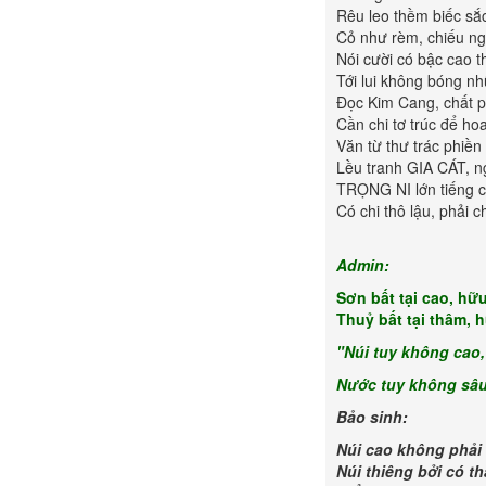
Rêu leo thềm biếc sắc
Cỏ như rèm, chiếu ng
Nói cười có bậc cao 
Tới lui không bóng n
Đọc Kim Cang, chất 
Cần chi tơ trúc để h
Văn từ thư trác phiền
Lều tranh GIA CÁT, 
TRỌNG NI lớn tiếng c
Có chi thô lậu, phải c
Admin:
Sơn bất tại cao, hữu
Thuỷ bất tại thâm, h
"Núi tuy không cao,
Nước tuy không sâu
Bảo sinh:
Núi cao không phải 
Núi thiêng bởi có t