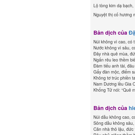
Lộ tòng kim dạ bạch,
Nguyệt thị cố hương 
Bản dịch của
Đặ
Núi không vì cao, có 
Nước không vì sâu, có
Ðây nhà quê mùa, đứ
Ngấn rêu leo thềm bi
Đàm tiếu anh tài, đâ
Gẩy đàn mộc, điểm s
Không tơ trúc phiền t
Nam Dương lều Gia C
Khổng Tử nói: “Quê 
Bản dịch của
hi
Núi dẫu không cao, c
Sông dẫu không sâu, 
Căn nhà thô lậu, đức 