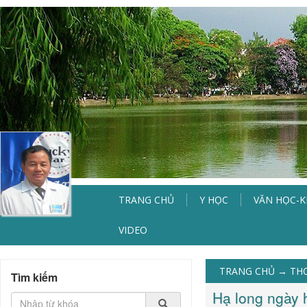
TRANG CHỦ
Y HỌC
VĂN HỌC-
VIDEO
TRANG CHỦ
→
TH
Tìm kiếm
Hạ long ngày 