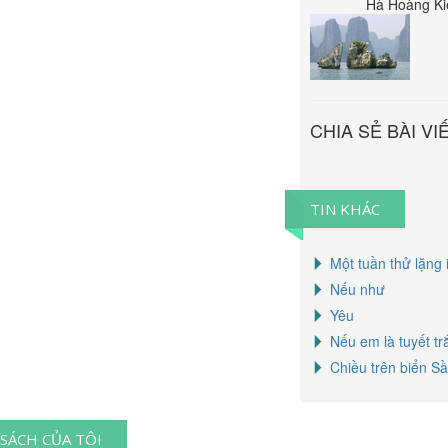
Hà Hoàng Ki
CHIA SẺ BÀI VI
TIN KHÁC
Một tuần thử lặng 
Nếu như
Yêu
Nếu em là tuyết tr
Chiều trên biển S
SÁCH CỦA TÔI