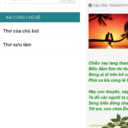
Cập nhật: 16/04/2014
BÀI CÙNG CHỦ ĐỀ
Thơ của chủ bút
Thơ sưu tầm
Chiều nay lang than
Biển Sầm Sơn thì th
Bóng ai đi trên bờ 
Phía xa kia cũng lẻ 
Này con thuyền, nà
Ta đố các người ta 
Sóng biển đông nha
Tới em, con chim É