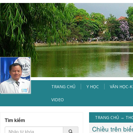
TRANG CHỦ
Y HỌC
VĂN HỌC-
VIDEO
TRANG CHỦ
→
TH
Tìm kiếm
Chiều trên bi