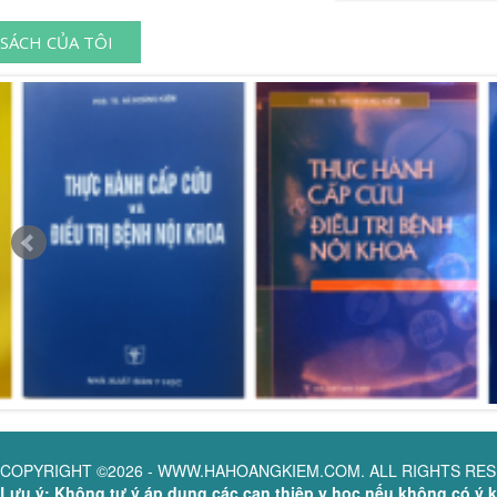
SÁCH CỦA TÔI
COPYRIGHT ©2026 - WWW.HAHOANGKIEM.COM. ALL RIGHTS RE
Lưu ý: Không tự ý áp dụng các can thiệp y học nếu không có ý ki