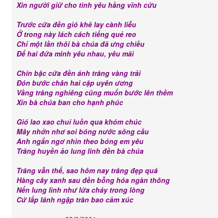
Xin người giữ cho tình yêu hằng vĩnh cửu
Trước cửa đền gió khẽ lay cành liễu
Ở trong này lách cách tiếng quẻ reo
Chỉ một lần thôi bà chúa đã ưng chiều
Để hai đứa mình yêu nhau, yêu mãi
Chín bậc cửa đền ánh trăng vàng trải
Đón bước chân hai cặp uyên ương
Vầng trăng nghiêng cũng muốn bước lên thềm
Xin bà chúa ban cho hạnh phúc
Gió lao xao chui luồn qua khóm chúc
Mây nhởn nhơ soi bóng nước sông cầu
Anh ngẩn ngơ nhìn theo bóng em yêu
Trăng huyền ảo lung linh đền bà chúa
Trăng vẫn thế, sao hôm nay trăng đẹp quá
Hàng cây xanh sau đền bỗng hóa ngàn thông
Nến lung linh như lửa cháy trong lòng
Cứ lấp lánh ngập tràn bao cảm xúc