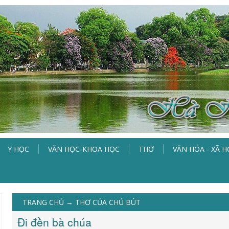
Y HỌC
VĂN HỌC-KHOA HỌC
THƠ
VĂN HÓA - XÃ H
TRANG CHỦ
→
THƠ CỦA CHỦ BÚT
Đi đền bà chúa