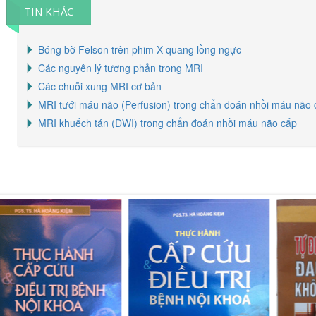
TIN KHÁC
Bóng bờ Felson trên phim X-quang lồng ngực
Các nguyên lý tương phản trong MRI
Các chuỗi xung MRI cơ bản
MRI tưới máu não (Perfusion) trong chẩn đoán nhồi máu não 
MRI khuếch tán (DWI) trong chẩn đoán nhồi máu não cấp