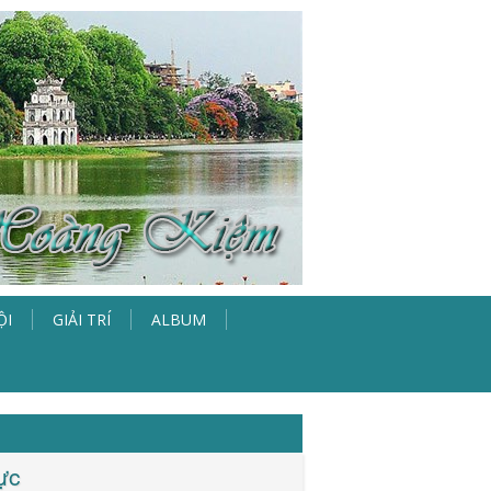
ỘI
GIẢI TRÍ
ALBUM
ực