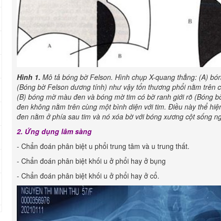
Hình 1.
Mô tả bóng bờ Felson. Hình chụp X-quang thẳng: (A) bón
(Bóng bờ Felson dương tính) như vậy tổn thương phổi nằm trên cùn
(B) bóng mờ màu đen và bóng mờ tim có bờ ranh giới rõ (Bóng 
đen không nằm trên cùng một bình diện với tim. Điều này thể h
đen nằm ở phía sau tim và nó xóa bờ với bóng xương cột sống n
2
. Ứng dụng lâm sàng
- Chẩn đoán phân biệt u phổi trung tâm và u trung thất.
- Chẩn đoán phân biệt khối u ở phổi hay ở bụng
- Chẩn đoán phân biệt khối u ở phổi hay ở cổ.