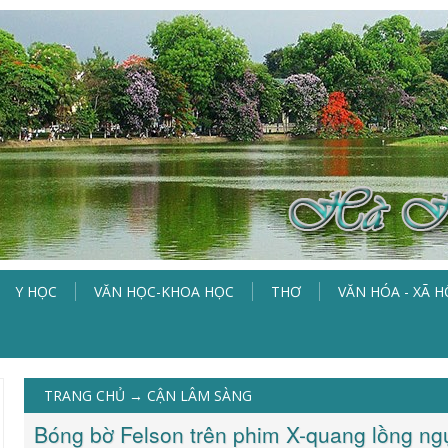
Y HỌC
VĂN HỌC-KHOA HỌC
THƠ
VĂN HÓA - XÃ H
TRANG CHỦ
→
CẬN LÂM SÀNG
Bóng bờ Felson trên phim X-quang lồng ng