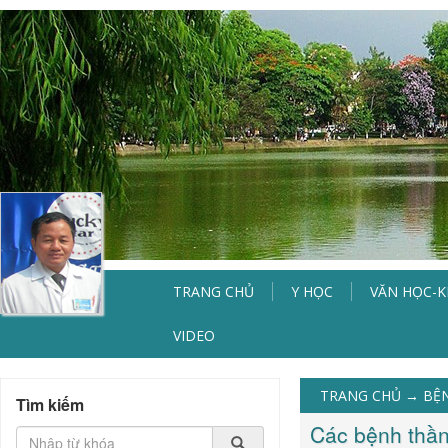
TRANG CHỦ
Y HỌC
VĂN HỌC-
VIDEO
TRANG CHỦ
→
BỆN
Tìm kiếm
Các bệnh thần 