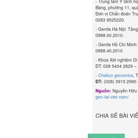
- Trung tâm Y Sinh h
Bàng, phường 11, quận
Đơn vị Chẩn đoán Trư
0283 9525220.
- Gentis Hà Nội: Tần
0988.00.2010.
- Gentis Hồ Chí Minh
0888.40.2010
- Khoa Xét nghiệm Di
ĐT: 028 5404 2829 – 
-
Chekco genomics
, 
ĐT:
(028) 3915 2990 
Nguồn:
Nguyễn Hữu
gen-tai-viet-nam/
CHIA SẺ BÀI VI