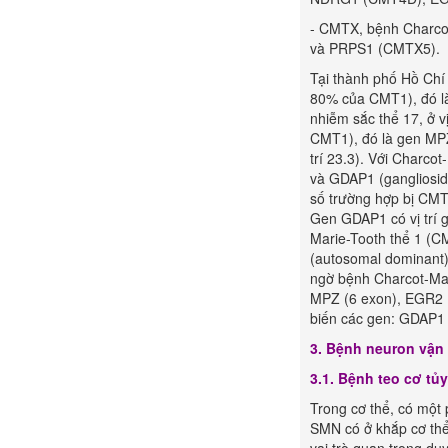
- CMTX, bệnh Charcot
và PRPS1 (CMTX5).
Tại thành phố Hồ Chí
80% của CMT1), đó là 
nhiễm sắc thể 17, ở 
CMT1), đó là gen MPZ 
trí 23.3). Với Charco
và GDAP1 (gangliosid
số trường hợp bị CMT2
Gen GDAP1 có vị trí g
Marie-Tooth thể 1 (CM
(autosomal dominant).
ngờ bệnh Charcot-Mar
MPZ (6 exon), EGR2 (
biến các gen: GDAP1 
3. Bệnh neuron vận 
3.1. Bệnh teo cơ tủ
Trong cơ thể, có một 
SMN có ở khắp cơ thể