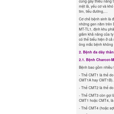
cùng gây thiểu năng tr
mệt lả, yếu cơ và khó
tim, tiểu đường,…
Cơ chế bệnh sinh là 
những gen nằm trên D
MT-TL1, định khu phân
giảm khả năng của ty
có thể biểu hiện ở cả 
ông mắc bệnh không t
2. Bệnh đa dây thần
2.1. Bệnh Charcot-M
Bệnh bao gồm nhiều 
- Thể CMT1 là thể do
CMT1A hay CMT1B).
- Thể CMT2 là thể do 
- Thể CMT3 còn gọi là
CMT1 hoặc CMT4, là th
- Thể CMT4 (hoặc sợi 