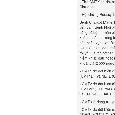
- Thể CMTX do đột biế
Chutorian.
- Hội chứng Roussy-
Bệnh Charcot-Marie-T
tiến dần. Bệnh khởi p
cũng có bệnh nhân bị
không bị ảnh hưởng t
bàn chân vụng về. Bi
planus), các ngón ch
rồi yếu và teo cơ bà
hiếm khi bị đau hoặc 
khoảng 1/2 500 người
- CMT1 do đột biến
(CMT1D), và NEFL (
- CMT2 do đột biến 
(CMT2B1), TRPV4 (
và CMT2J), GDAP1 (C
- CMT3 là dạng trun
- CMT4 do đột biến
NDRG1 (CMT4D), EGR