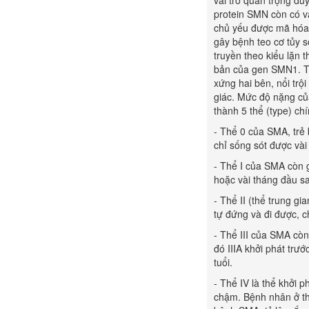
vai trò quan trọng du
protein SMN còn có va
chủ yếu được mã hóa 
gây bệnh teo cơ tủy số
truyền theo kiểu lặn 
bản của gen SMN1. Tỷ 
xứng hai bên, nổi trộ
giác. Mức độ nặng củ
thành 5 thể (type) chí
- Thể 0 của SMA, trẻ 
chỉ sống sót được vài
- Thể I của SMA còn g
hoặc vài tháng đầu sau
- Thể II (thể trung gi
tự đứng và đi được, chế
- Thể III của SMA còn
đó IIIA khởi phát trướ
tuổi.
- Thể IV là thể khởi p
chậm. Bệnh nhân ở thể