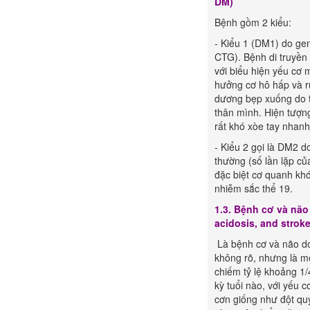
DM)
Bệnh gồm 2 kiểu:
- Kiểu 1 (DM1) do ge
CTG). Bệnh di truyền 
với biểu hiện yếu cơ 
hưởng cơ hô hấp và ru
dương bẹp xuống do t
thân mình. Hiện tượng
rất khó xòe tay nhanh
- Kiểu 2 gọi là DM2 
thường (số lần lặp củ
đặc biệt cơ quanh kh
nhiễm sắc thể 19.
1.3. Bệnh cơ và não
acidosis, and stroke
Là bệnh cơ và não do 
không rõ, nhưng là m
chiếm tỷ lệ khoảng 1/
kỳ tuổi nào, với yếu 
cơn giống như đột quỵ 