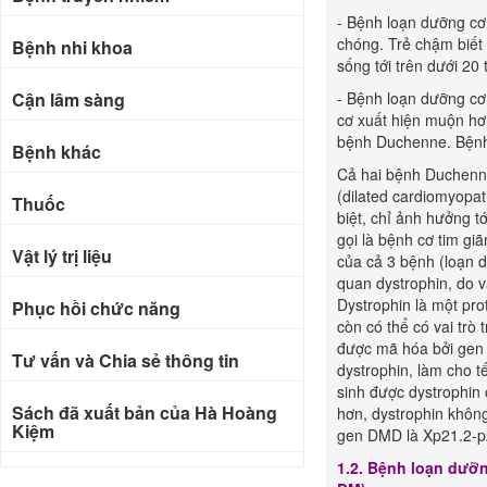
- Bệnh loạn dưỡng cơ 
chóng. Trẻ chậm biết 
Bệnh nhi khoa
sống tới trên dưới 20 t
Cận lâm sàng
- Bệnh loạn dưỡng cơ
cơ xuất hiện muộn hơn
bệnh Duchenne. Bệnh 
Bệnh khác
Cả hai bệnh Duchenne
(dilated cardiomyopat
Thuốc
biệt, chỉ ảnh hưởng t
gọi là bệnh cơ tim gi
Vật lý trị liệu
của cả 3 bệnh (loạn d
quan dystrophin, do v
Dystrophin là một pro
Phục hồi chức năng
còn có thể có vai trò 
được mã hóa bởi gen
Tư vấn và Chia sẻ thông tin
dystrophin, làm cho t
sinh được dystrophin
Sách đã xuất bản của Hà Hoàng
hơn, dystrophin không
Kiệm
gen DMD là Xp21.2-p21
1.2. Bệnh loạn dưỡ
Bài báo khoa học