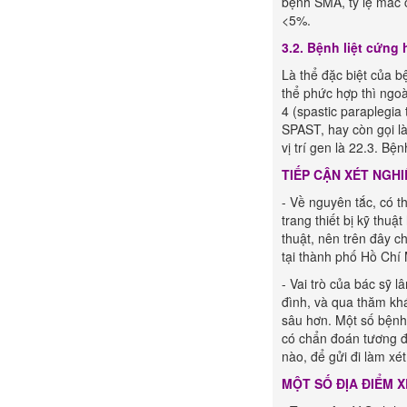
bệnh SMA, tỷ lệ mắc cá
<5%.
3.2. Bệnh liệt cứng 
Là thể đặc biệt của b
thể phức hợp thì ngoài
4 (spastic paraplegia
SPAST, hay còn gọi l
vị trí gen là 22.3. B
TIẾP CẬN XÉT NGH
- Về nguyên tắc, có t
trang thiết bị kỹ thuậ
thuật, nên trên đây c
tại thành phố Hồ Chí 
- Vai trò của bác sỹ 
đình, và qua thăm kh
sâu hơn. Một số bệnh
có chẩn đoán tương đ
nào, để gửi đi làm xé
MỘT SỐ ĐỊA ĐIỂM 