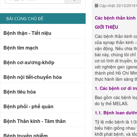
Cập nhật: 22/12/2019
Các bệnh thần kinh 
BÀI CÙNG CHỦ ĐỀ
GIỚI THIỆU
Bệnh thận - Tiết niệu
Các bệnh thần kinh c
của synap thần kinh –
Bệnh tim mạch
vận động. Nếu chia th
bài này, chúng tôi ch
cơ có tính di truyền,
Bệnh cơ-xương-khớp
xét nghiệm gen (genet
thành phố Hồ Chí Minh
Bệnh nội tiết-chuyển hóa
thực hành lâm sàng t
1. Các bệnh cơ di t
Bệnh tiêu hóa
Bao gồm các bệnh loạ
do ty thể MELAS.
Bệnh phổi - phế quản
1.1. Bệnh loan dưỡ
Bệnh Thần kinh - Tâm thần
Tỷ lệ mắc bệnh là 1/35
biểu hiện giống nhau
khởi phát bệnh, và tố
Bệnh truyền nhiễm