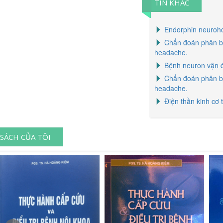
TIN KHÁC
Endorphin neuro
Chẩn đoán phân bi
headache.
Bệnh neuron vận đ
Chẩn đoán phân bi
headache.
Điện thần kinh cơ 
SÁCH CỦA TÔI