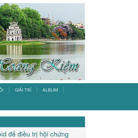
ỘI
GIẢI TRÍ
ALBUM
id để điều trị hội chứng