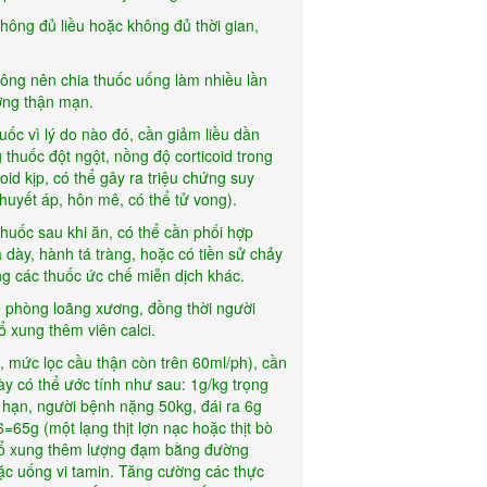
không đủ liều hoặc không đủ thời gian,
ông nên chia thuốc uống làm nhiều lần
ượng thận mạn.
ốc vì lý do nào đó, cần giảm liều dần
 thuốc đột ngột, nồng độ corticoid trong
id kịp, có thể gây ra triệu chứng suy
huyết áp, hôn mê, có thể tử vong).
huốc sau khi ăn, có thể cần phối hợp
 dày, hành tá tràng, hoặc có tiền sử chảy
g các thuốc ức chế miễn dịch khác.
ề phòng loãng xương, đồng thời người
 xung thêm viên calci.
, mức lọc cầu thận còn trên 60ml/ph), cần
 có thể ước tính như sau: 1g/kg trọng
 hạn, người bệnh nặng 50kg, đái ra 6g
65g (một lạng thịt lợn nạc hoặc thịt bò
 bổ xung thêm lượng đạm bằng đường
ặc uống vi tamin. Tăng cường các thực