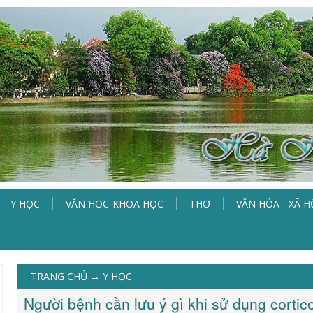
Y HỌC
VĂN HỌC-KHOA HỌC
THƠ
VĂN HÓA - XÃ H
TRANG CHỦ
→
Y HỌC
Người bệnh cần lưu ý gì khi sử dụng cortico