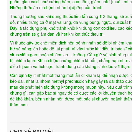
phẩm giàu calci như xương hầm, cua, tôm, giảm natri (muối, mì 
Những thức ăn mà bệnh nhân bị dị ứng cần tránh.
Thông thường sau khi dùng thuốc liều tấn công 1-2 tháng, sẽ xuấ
đỏ, nhiều trứng cá ở mặt và lưng, da vùng bụng, ngực, đùi xuất
Đây là tác dụng phụ khó tránh khỏi khi dùng corticoid liều cao k
chứng trên sẽ giảm dần và hết khi kết thúc điều trị.
Vì thuốc gây ức chế miễn dịch nên bệnh nhân sẽ dễ bị nhiễm khu
hư sẽ nặng lên hoặc dễ tái phát. Vì vậy trước khi điều trị bác sĩ
virus viêm gan, hoặc nhiễm lao… không. Cần giữ vệ sinh răng miệ
bị nhiễm lạnh. Khi có triệu chứng nhiễm khuẩn, chẳng hạn như 
điều trị sớm và tích cực, tránh dùng các kháng sinh độc với thận.
Cần định kỳ ít nhất một tháng một lần đi khám lại để nhận được lờ
kéo dài, nhất là nhóm methyl prednisolon hay gây ra đái tháo đư
máu để phát hiện tác dụng không mong muốn này. Nếu quá trình d
chứng gì, cần gặp bác sĩ ngay để có được các lời khuyên thích hợ
đề khó khăn, bệnh nhân nên được một bác sĩ chuyên ngành thận đ
thận mạn.
CHIA SẺ BÀI VIẾT