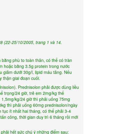
8 (22-25/10/2005, trang 1 và 14.
 bằng phù to toàn thân, có thể có tràn
hơn hoặc bằng 3.5g protein trong nước
u giảm dưới 30g/l, lipid máu tăng. Nếu
y thận giai đoạn cuối.
ednisolon). Prednisolon phải được dùng liều
hể trọng/24 giờ, trẻ em 2mg/kg thể
u 1,5mg/kg/24 giờ thì phải uống 75mg
30kg thì phải uống 60mg prednisolon/ngày
 tục ít nhất hai tháng, có thể phải 3-4
ấn công, thời gian duy trì 6 tháng rồi mới
h phải hết sức chú ý những điểm sau: