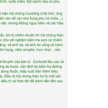
chính, nước mắm, bột canh) nếu có phù.
t hiện hội chứng Curshing (mặt tròn, ửng
 hiện các vết rạn như bụng phụ nữ chửa…).
éo dài, nhưng không nguy hiểm và các triệu
ẩn, khi bị nhiễm khuẩn thì hội chứng thận
 cần cho xét nghiệm kiểm tra xem có nhiễm
ng, vệ sinh da, vệ sinh ăn uống và tránh
viêm họng, viêm amydal, mụn nhọt… cần
i khuyên của bác sĩ. Corticoid liều cao và
ờng do thuốc, cần định kỳ kiểm tra đường
ùng thuốc, thấy xuất hiện thêm triệu
p. Điều trị hội chứng thận hư là một vấn
iều trị và theo dõi để tránh dẫn đến suy