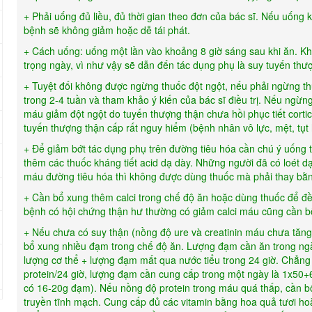
+ Phải uống đủ liều, đủ thời gian theo đơn của bác sĩ. Nếu uống 
bệnh sẽ không giảm hoặc dễ tái phát.
+ Cách uống: uống một lần vào khoảng 8 giờ sáng sau khi ăn. Kh
trọng ngày, vì như vậy sẽ dẫn đến tác dụng phụ là suy tuyến th
+ Tuyệt đối không được ngừng thuốc đột ngột, nếu phải ngừng thu
trong 2-4 tuần và tham khảo ý kiến của bác sĩ điều trị. Nếu ngừng
máu giảm đột ngột do tuyến thượng thận chưa hồi phục tiết cortico
tuyến thượng thận cấp rất nguy hiểm (bệnh nhân vô lực, mệt, tụt 
+ Để giảm bớt tác dụng phụ trên đường tiêu hóa cần chú ý uống t
thêm các thuốc kháng tiết acid dạ dày. Những người đã có loét dạ
máu đường tiêu hóa thì không được dùng thuốc mà phải thay bằn
+ Cần bổ xung thêm calci trong chế độ ăn hoặc dùng thuốc để đ
bệnh có hội chứng thận hư thường có giảm calci máu cũng cần bổ
+ Nếu chưa có suy thận (nồng độ ure và creatinin máu chưa tăng
bổ xung nhiều đạm trong chế độ ăn. Lượng đạm cần ăn trong ngày
lượng cơ thể + lượng đạm mất qua nước tiểu trong 24 giờ. Chẳng
protein/24 giờ, lượng đạm cần cung cấp trong một ngày là 1x50+6=
có 16-20g đạm). Nếu nồng độ protein trong máu quá thấp, cần
truyền tĩnh mạch. Cung cấp đủ các vitamin bằng hoa quả tươi ho