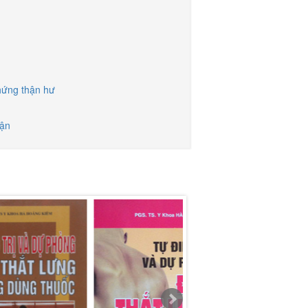
chứng thận hư
hận