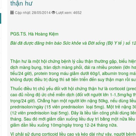
thận hư
Cập nhật: 28/05/2014
Lượt xem: 4652
PGS.TS. Hà Hoàng Kiệm
Bài đã được đăng trên báo Sức khỏe và Đời sống (Bộ Y tế ) số 12
Thận hư là một hội chứng bệnh lý cầu thận thường gặp, biểu hiện
dịch màng bụng, tràn dịch màng phổi, đái ra nhiều protein (lớn 
tiểu/24 giờ), protein trong máu giảm dưới 60g/l, albumin trong má
không được điều trị đúng thì sẽ tiến triển đến suy thận mạn rồi su
Thuốc điều trị chủ yếu đối với hội chứng thận hư là corticoid (pr
cao đủ nồng độ ức chế miễn dịch (đối với người lớn 1-1,5mg/kg t
trọng/24 giờ). Chẳng hạn một người lớn nặng 50kg, nếu dùng liề
prednisolon/ngày (15 viên prednisolon loại 5mg). Một trẻ nặng 
(12 viên prednisolon loại 5mg). Đây là liều tấn công phải dùng liên
tháng. Sau đó mới giảm dần xuống liều duy trì bằng một nửa liều t
giảm dần liều xuống 10mg/ngày trong 12-24 tháng nữa.
Vì phải sử dụng corticoid liều cao và kéo dài như vậy, người bện