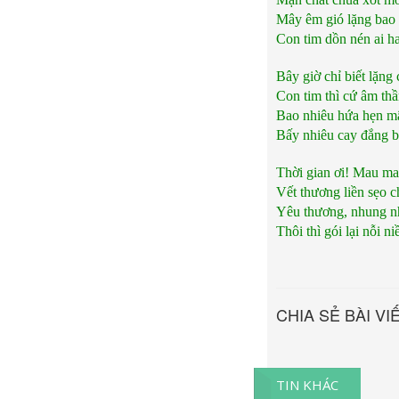
Mây êm gió lặng bao
Con tim dồn nén ai h
Bây giờ chỉ biết lặng
Con tim thì cứ âm thầ
Bao nhiêu hứa hẹn m
Bấy nhiêu cay đắng bi
Thời gian ơi! Mau mau
Vết thương liền sẹo c
Yêu thương, nhung n
Thôi thì gói lại nỗi n
CHIA SẺ BÀI VI
TIN KHÁC