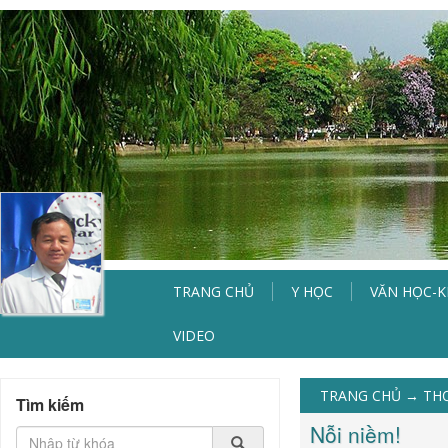
TRANG CHỦ
Y HỌC
VĂN HỌC-
VIDEO
TRANG CHỦ
→
TH
Tìm kiếm
Nỗi niềm!