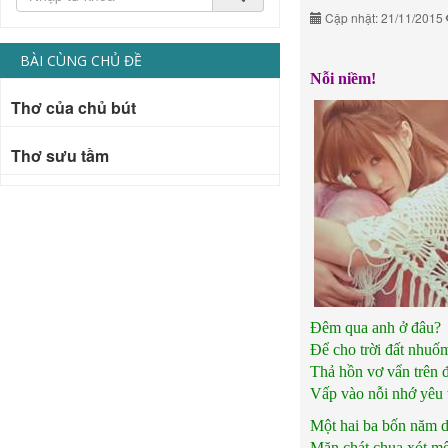
Cập nhật: 21/11/2015
BÀI CÙNG CHỦ ĐỀ
Nỗi niềm!
Thơ của chủ bút
Thơ sưu tầm
Đêm qua anh ở đâu?
Để cho trời đất nhu
Thả hồn vơ vẩn trên
Vấp vào nỗi nhớ yêu 
Một hai ba bốn năm 
Mặn chát chua xót mô