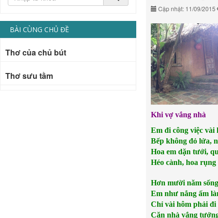
Cập nhật: 11/09/2015
BÀI CÙNG CHỦ ĐỀ
Thơ của chủ bút
Thơ sưu tầm
Khi vợ vắng nhà
Em đi công việc vài
Bếp không đỏ lửa, 
Hoa em dặn tưới, q
Héo cành, hoa rụng 
Hơn mười năm sống 
Em như nắng ấm làm
Chỉ vài hôm phải đi
Căn nhà vắng tưởng