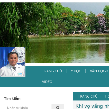
TRANG CHỦ
Y HỌC
VĂN HỌC-
VIDEO
TRANG CHỦ
→
TH
Tìm kiếm
Khi vợ vắng n